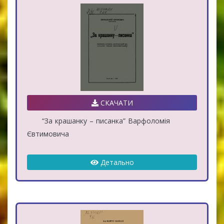
СКАЧАТИ
“За крашанку – писанка” Варфоломія
Євтимовича
Детально