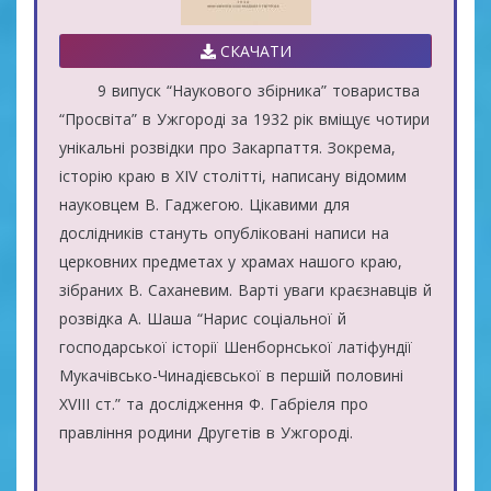
СКАЧАТИ
9 випуск “Наукового збірника” товариства
“Просвіта” в Ужгороді за 1932 рік вміщує чотири
унікальні розвідки про Закарпаття. Зокрема,
історію краю в ХІV столітті, написану відомим
науковцем В. Гаджегою. Цікавими для
дослідників стануть опубліковані написи на
церковних предметах у храмах нашого краю,
зібраних В. Саханевим. Варті уваги краєзнавців й
розвідка А. Шаша “Нарис соціальної й
господарської історії Шенборнської латіфундії
Мукачівсько-Чинадієвської в першій половині
ХVІІІ ст.” та дослідження Ф. Габріеля про
правління родини Другетів в Ужгороді.