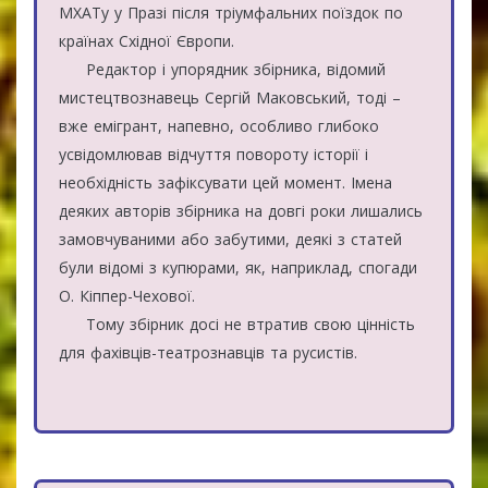
МХАТу у Празі після тріумфальних поїздок по
країнах Східної Європи.
Редактор і упорядник збірника, відомий
мистецтвознавець Сергій Маковський, тоді –
вже емігрант, напевно, особливо глибоко
усвідомлював відчуття повороту історії і
необхідність зафіксувати цей момент. Імена
деяких авторів збірника на довгі роки лишались
замовчуваними або забутими, деякі з статей
були відомі з купюрами, як, наприклад, спогади
О. Кіппер-Чехової.
Тому збірник досі не втратив свою цінність
для фахівців-театрознавців та русистів.