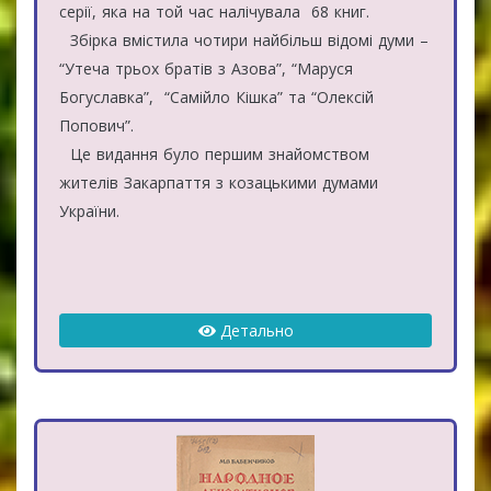
серії, яка на той час налічувала 68 книг.
Збірка вмістила чотири найбільш відомі думи –
“Утеча трьох братів з Азова”, “Маруся
Богуславка”, “Самійло Кішка” та “Олексій
Попович”.
Це видання було першим знайомством
жителів Закарпаття з козацькими думами
України.
Детально