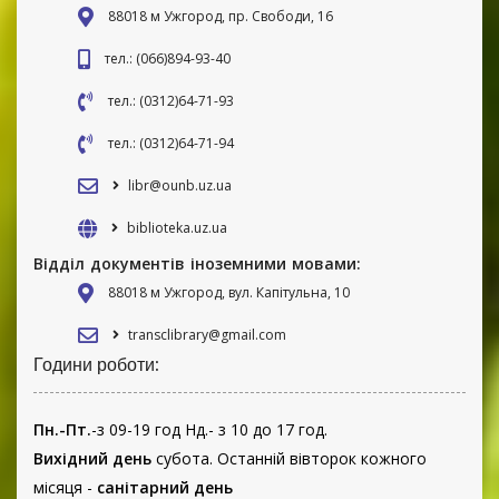
88018 м Ужгород, пр. Свободи, 16
тел.: (066)894-93-40
тел.: (0312)64-71-93
тел.: (0312)64-71-94
libr@ounb.uz.ua
biblioteka.uz.ua
Відділ документів іноземними мовами:
88018 м Ужгород, вул. Капітульна, 10
transclibrary@gmail.com
Години роботи:
Пн.-Пт.
-з 09-19 год Нд.- з 10 до 17 год.
Вихідний день
субота. Останній вівторок кожного
місяця -
санітарний день