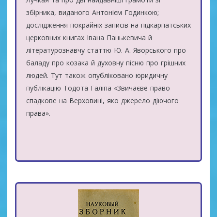
збірника, виданого Антонієм Годинкою;
дослідження покрайніх записів на підкарпатських
церковних книгах Івана Панькевича й
літературознавчу статтю Ю. А. Яворського про
баладу про козака й духовну пісню про грішних
людей. Тут також опубліковано юридичну
публікацію Тодота Галіпа «Звичаєве право
спадкове на Верховині, яко джерело діючого
права».