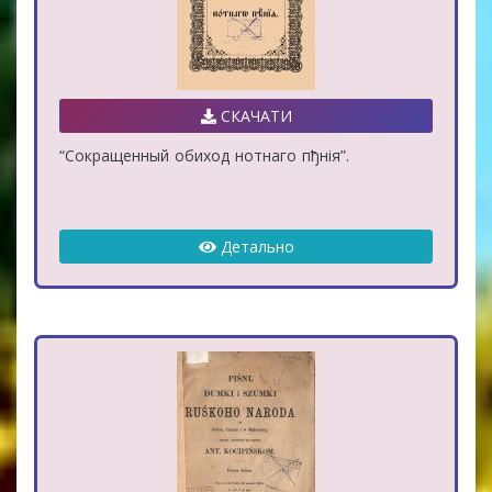
СКАЧАТИ
“Сокращенный обиход нотнаго пђнія”.
Детально