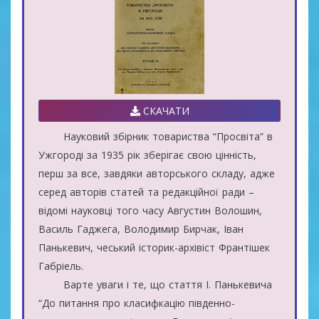
СКАЧАТИ
Науковий збірник товариства “Просвіта” в
Ужгороді за 1935 рік зберігає свою цінність,
перш за все, завдяки авторського складу, адже
серед авторів статей та редакційної ради –
відомі науковці того часу Августин Волошин,
Василь Гаджега, Володимир Бирчак, Іван
Панькевич, чеський історик-архівіст Франтішек
Габріель.
Варте уваги і те, що стаття І. Панькевича
“До питання про класифкацію південно-