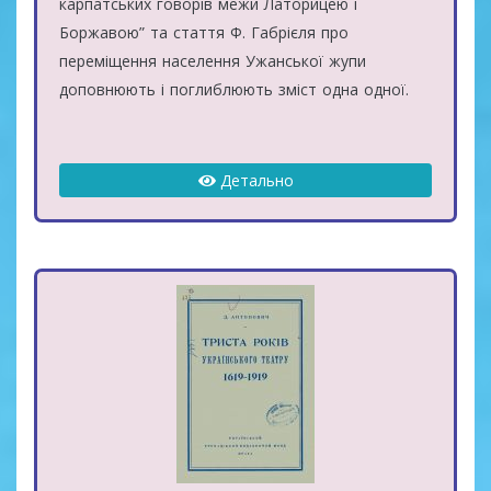
карпатських говорів межи Латорицею і
Боржавою” та стаття Ф. Габрієля про
переміщення населення Ужанської жупи
доповнюють і поглиблюють зміст одна одної.
Детально