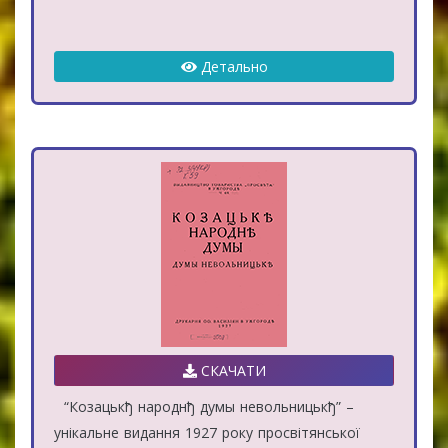
Детально
СКАЧАТИ
“Козацькђ народнђ думы невольницькђ” –
унікальне видання 1927 року просвітянської