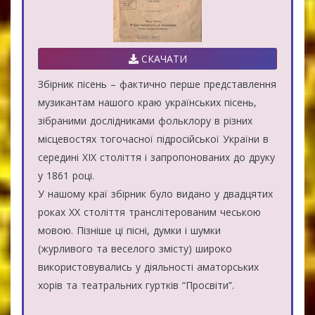
СКАЧАТИ
Збірник пісень – фактично перше представлення
музикантам нашого краю українських пісень,
зібраними дослідниками фольклору в різних
місцевостях тогочасної підросійської України в
середині ХІХ століття і запропонованих до друку
у 1861 році.
У нашому краї збірник було видано у двадцятих
роках ХХ століття транслітерованим чеською
мовою. Пізніше ці пісні, думки і шумки
(журливого та веселого змісту) широко
використовувались у діяльності аматорських
хорів та театральних гуртків “Просвіти”.