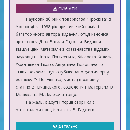
СКАЧАТИ
Науковий збірник товариства “Просвіта” в
Ужгороді за 1938 рік присвячений пам’яті
багаторічного автора видання, отця каноніка і
протоієрея Д-ра Василя Гаджеги. Видання
вміщує цінні матеріали з краєзнавства відомих
науковців – Івана Панькевича, Філарета Колеси,
Франтішека Тіхого, Августина Волошина та
інших. Зокрема, тут опубліковано фольклорну
розвідку Ф. Потушняка, мистецтвознавчу
статтю В. Січинського, соціологічні матеріали О.
Мицюка та М. Лелекача тощо.
На жаль, відсутні перші сторінки з
матеріалами про діяльність В. Гаджеги.
Детально