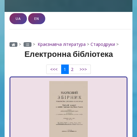
UA
EN
>
>
Краєзнавча література
>
Стародруки
>
Електронна бібліотека
<<<
1
2
>>>