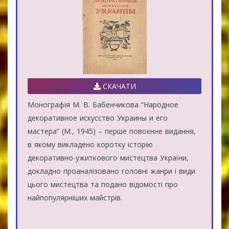
СКАЧАТИ
Монографія М. В. Бабенчикова “Народное
декоративное искусство Украины и его
мастера” (М., 1945) – перше повоєнне видання,
в якому викладено коротку історію
декоративно-ужиткового мистецтва України,
докладно проаналізовано головні жанри і види
цього мистецтва та подано відомості про
найпопулярніших майстрів.