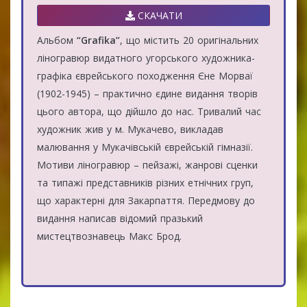
СКАЧАТИ
Альбом
“Grafika”
, що містить 20 оригінальних
ліногравюр видатного угорського художника-
графіка єврейського походження Єне Морваї
(1902-1945) – практично єдине видання творів
цього автора, що дійшло до нас. Тривалий час
художник жив у м. Мукачево, викладав
малювання у Мукачівській єврейській гімназії.
Мотиви ліногравюр – пейзажі, жанрові сценки
та типажі представників різних етнічних груп,
що характерні для Закарпаття. Передмову до
видання написав відомий празький
мистецтвознавець Макс Брод.