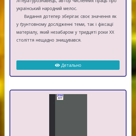
літературознавець, автор численних праць про
український народний мелос.
Видання дотепер зберігає своє значення як
у ґрунтовному дослідженні теми, так і фіксації
матеріалу, який незабаром у тридцяті роки ХХ
століття нещадно знищувався.
Детально