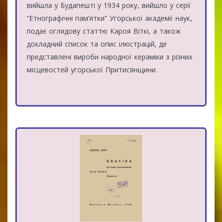
вийшла у Будапешті у 1934 року, вийшло у серії
“Етнографічні пам’ятки” Угорської академії наук,
подає оглядову статтю Кароя Віткі, а також
докладний список та опис ілюстрацій, де
представлені вироби народної кераміки з різних
місцевостей угорської Притисянщини.