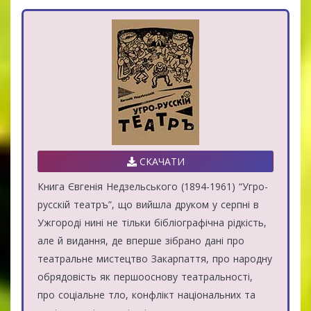
СКАЧАТИ
Книга Євгенія Недзельського (1894-1961) “Угро-
русскій театръ”, що вийшла друком у серпні в
Ужгороді нині не тільки бібліографічна рідкість,
але й видання, де вперше зібрано дані про
театральне мистецтво Закарпаття, про народну
обрядовість як першооснову театральності,
про соціальне тло, конфлікт національних та