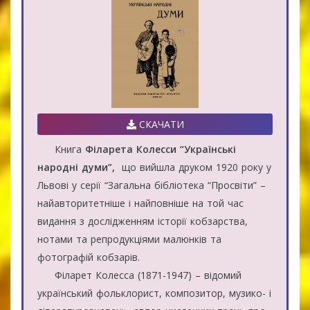
СКАЧАТИ
Книга
Філарета Колесси “Українські
народні думи”,
що вийшла друком 1920 року у
Львові у серії “Загальна бібліотека “Просвіти” –
найавторитетніше і найповніше на той час
видання з дослідженням історії кобзарства,
нотами та репродукціями малюнків та
фотографій кобзарів.
Філарет Колесса (1871-1947) – відомий
український фольклорист, композитор, музико- і