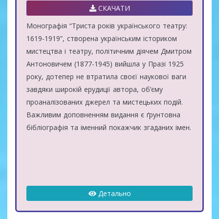
СКАЧАТИ
Монографія “Триста років українського театру:
1619-1919”, створена українським істориком
мистецтва і театру, політичним діячем Дмитром
Антоновичем (1877-1945) вийшла у Празі 1925
року, дотепер не втратила своєї наукової ваги
завдяки широкій ерудиції автора, об’єму
проаналізованих джерел та мистецьких подій.
Важливим доповненням видання є ґрунтовна
бібліографія та іменний покажчик згаданих імен.
Детально