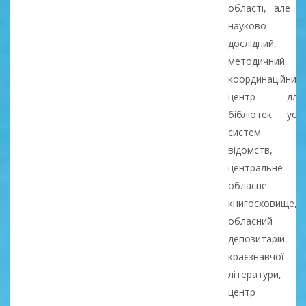
області, але й
науково-
дослідний,
методичний,
координаційний
центр для
бібліотек усіх
систем і
відомств,
центральне
обласне
книгосховище,
обласний
депозитарій
краєзнавчої
літератури,
центр