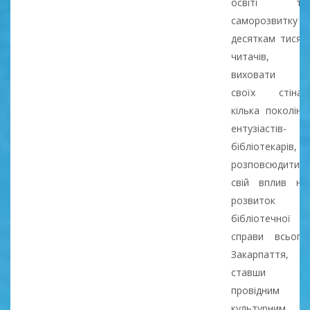
освіті та
саморозвитку
десяткам тисяч
читачів,
виховати у
своїх стінах
кілька поколінь
ентузіастів-
бібліотекарів,
розповсюдити
свій вплив на
розвиток
бібліотечної
справи всього
Закарпаття,
ставши
провідним
культурним