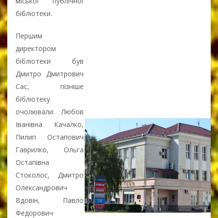
міської публічної
бібліотеки.
Першим
директором
бібліотеки був
Дмитро Дмитрович
Сас, пізніше
бібліотеку
очолювали: Любов
Іванівна Качалко,
Пилип Остапович
Гаврилко, Ольга
Остапівна
Стоколос, Дмитро
Олександрович
Вдовін, Павло
Федорович