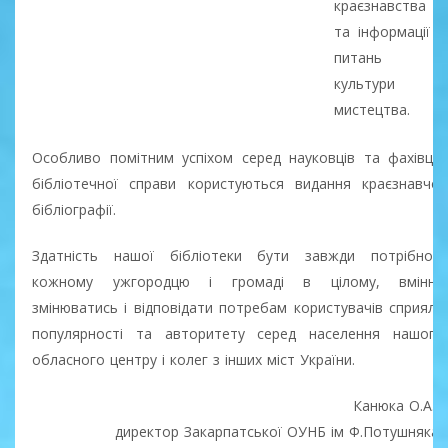
краєзнавства
та інформації з
питань
культури і
мистецтва.
Особливо помітним успіхом серед науковців та фахівців
бібліотечної справи користуються видання краєзнавчої
бібліографії.
Здатність нашої бібліотеки бути завжди потрібною
кожному ужгородцю і громаді в цілому, вміння
змінюватись і відповідати потребам користувачів сприяли
популярності та авторитету серед населення нашого
обласного центру і колег з інших міст України.
Канюка О.А.,
директор Закарпатської ОУНБ ім Ф.Потушняка