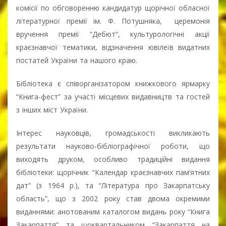
комісії по обговоренню кандидатур щорічної обласної
літературної премії ім. Ф. Потушняка, церемонія
вручення премії “Дебют“, культурологічні акції
краєзнавчої тематики, відзначення ювілеїв видатних
постатей України та нашого краю.
Бібліотека є співорганізатором книжкового ярмарку
“Книга-фест” за участі місцевих видавництв та гостей
з інших міст України.
Інтерес науковців, громадськості викликають
результати науково-бібліографічної роботи, що
виходять друком, особливо традиційні видання
бібліотеки: щорічник “Календар краєзнавчих пам’ятних
дат” (з 1964 р.), та “Література про Закарпатську
область”, що з 2002 року став двома окремими
виданнями: анотованим каталогом видань року “Книга
Закарпаття” та щоквартальником “Закарпаття на