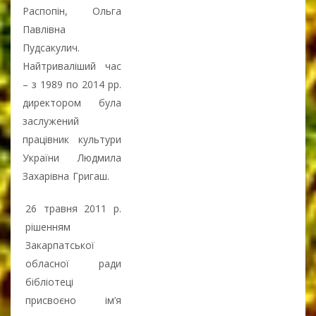
Распопін, Ольга
Павлівна
Пудсакулич.
Найтриваліший час
– з 1989 по 2014 рр.
директором була
заслужений
працівник культури
України Людмила
Захарівна Григаш.
26 травня 2011 р.
рішенням
Закарпатської
обласної ради
бібліотеці
присвоєно ім’я