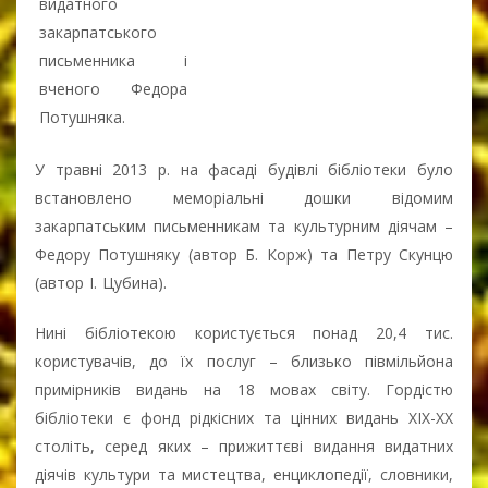
видатного
закарпатського
письменника і
вченого Федора
Потушняка.
У травні 2013 р. на фасаді будівлі бібліотеки було
встановлено меморіальні дошки відомим
закарпатським письменникам та культурним діячам –
Федору Потушняку (автор Б. Корж) та Петру Скунцю
(автор І. Цубина).
Нині бібліотекою користується понад 20,4 тис.
користувачів, до їх послуг – близько півмільйона
примірників видань на 18 мовах світу. Гордістю
бібліотеки є фонд рідкісних та цінних видань ХІХ-ХХ
століть, серед яких – прижиттєві видання видатних
діячів культури та мистецтва, енциклопедії, словники,