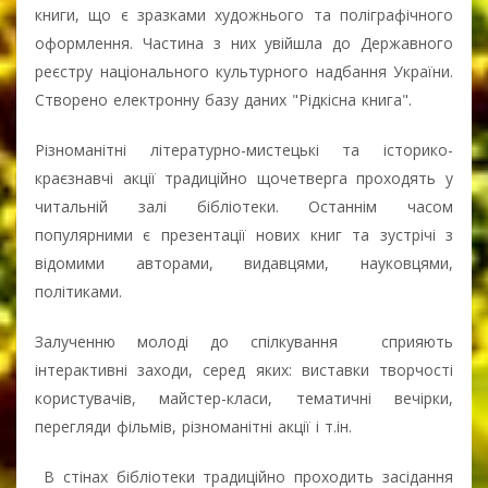
книги, що є зразками художнього та поліграфічного
оформлення. Частина з них увійшла до Державного
реєстру національного культурного надбання України.
Створено електронну базу даних "Рідкісна книга".
Різноманітні літературно-мистецькі та історико-
краєзнавчі акції традиційно щочетверга проходять у
читальній залі бібліотеки. Останнім часом
популярними є презентації нових книг та зустрічі з
відомими авторами, видавцями, науковцями,
політиками.
Залученню молоді до спілкування сприяють
інтерактивні заходи, серед яких: виставки творчості
користувачів, майстер-класи, тематичні вечірки,
перегляди фільмів, різноманітні акції і т.ін.
В стінах бібліотеки традиційно проходить засідання