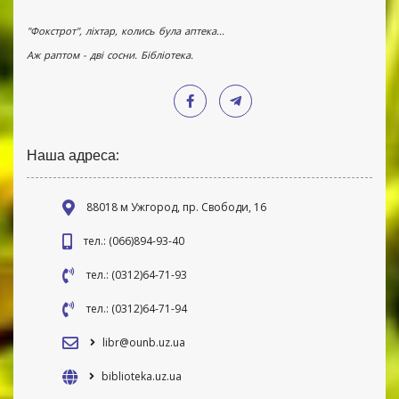
"Фокстрот", ліхтар, колись була аптека...
Аж раптом - дві сосни. Бібліотека.
Наша адреса:
88018 м Ужгород, пр. Свободи, 16
тел.: (066)894-93-40
тел.: (0312)64-71-93
тел.: (0312)64-71-94
libr@ounb.uz.ua
biblioteka.uz.ua