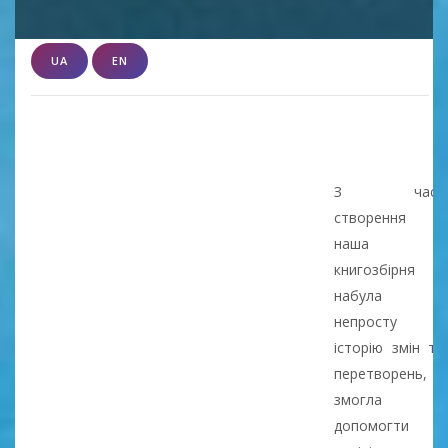
UA
EN
З часу
створення
наша
книгозбірня
набула
непросту
історію змін та
перетворень,
змогла
допомогти в