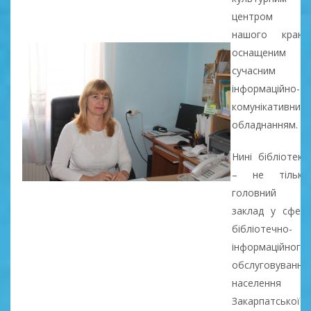
центром
нашого краю,
оснащеним
сучасним
інформаційно-
комунікативним
обладнанням.
Нині бібліотека
– не тільки
головний
заклад у сфері
бібліотечно-
інформаційного
обслуговування
населення
Закарпатської