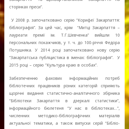
сторінках преси”.
У 2008 р. започатковано серію “Корифеї Закарпаття:
бібліографія”. За цей час, крім “Митці Закарпаття –
лауреати премії ім. Т.Г.Шевченка” вийшли 10
персональних покажчиків, у т. ч. до 100-річчя Федора
Потушняка. У 2014 році започатковано нову серію
“Закарпатська публіцистика в іменах: бібліографія”. У
2015 році – серію “Культура краю в особах”.
Забезпеченню фахових інформаційних потреб
бібліотечних працівників різних категорій сприяють
щорічні видання статистично-аналітичного збірника
“Бібліотеки Закарпаття в дзеркалі статистики”,
інформаційного бюлетеня “У нас в бібліотеках…”,
численних методико-бібліографічних матеріалів
актуальної тематики, а також випуски серій “Бібліо-