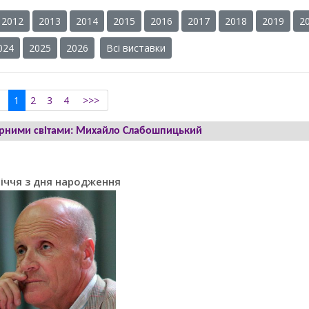
2012
2013
2014
2015
2016
2017
2018
2019
2
024
2025
2026
Всі виставки
<
1
2
3
4
>>>
турними світами: Михайло Слабошпицький
річчя з дня народження