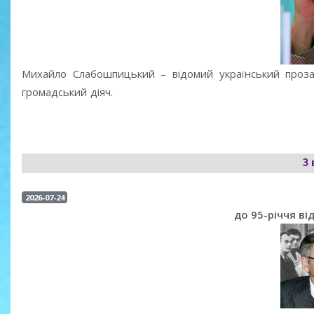
Михайло Слабошпицький – відомий український прозаї
громадський діяч.
З 
2026-07-24
до 95-річчя в