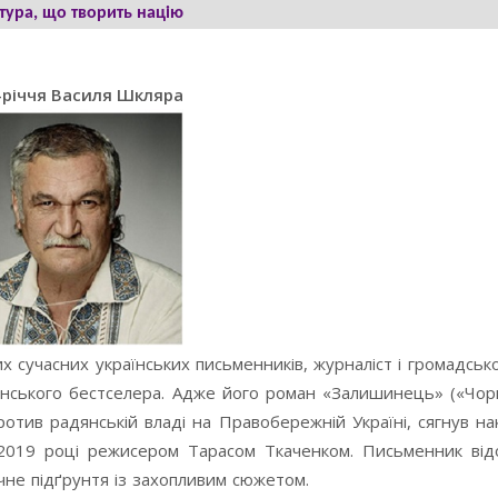
тура, що творить націю
-річчя Василя Шкляра
 сучасних українських письменників, журналіст і громадськ
їнського бестселера. Адже його роман «Залишинець» («Чор
ротив радянській владі на Правобережній Україні, сягнув н
в 2019 році режисером Тарасом Ткаченком. Письменник від
не підґрунтя із захопливим сюжетом.