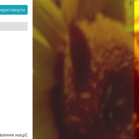
ереглянути
вання нації,