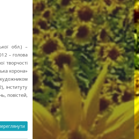
кої обл.) –
012 – голова
ої творчості
тська корона»
: художником
, інституту
ь, повістей,
ереглянути