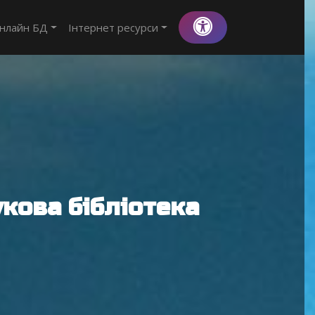
нлайн БД
Інтернет ресурси
кова бібліотека