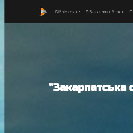
Бібліотека
Бібліотеки області
П
"Закарпатська 