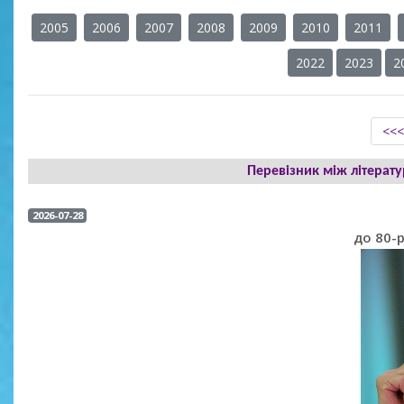
2005
2006
2007
2008
2009
2010
2011
2022
2023
2
<<
Перевізник між літера
2026-07-28
до 80-