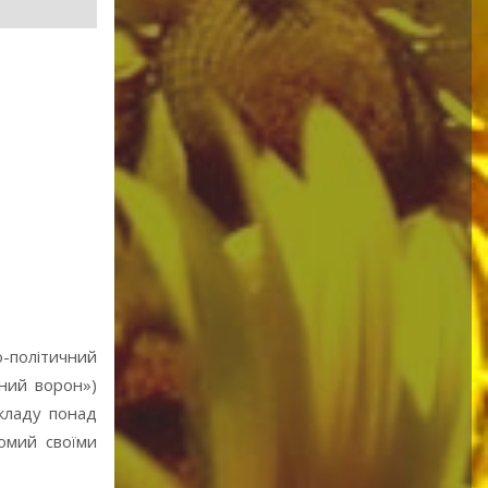
о-політичний
ний ворон»)
акладу понад
омий своїми