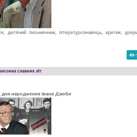
к, дитячий письменник, літературознавець, критик, докум
п
високих славних літ
ід дня народження Івана Дзюби