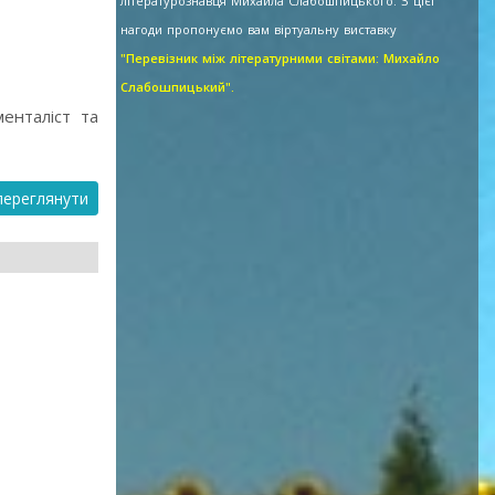
літературознавця Михайла Слабошпицького. З цієї
нагоди пропонуємо вам віртуальну виставку
"Перевізник між літературними світами: Михайло
Слабошпицький".
енталіст та
ереглянути