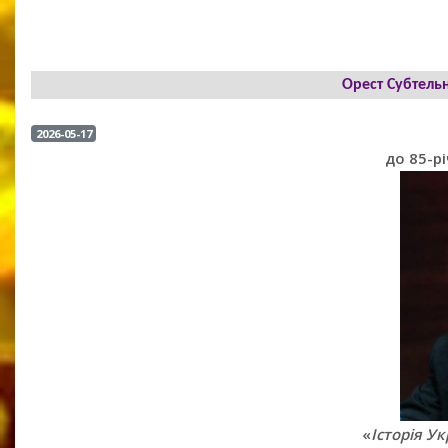
Орест Субтельн
2026-05-17
до 85-р
«
Історія Ук