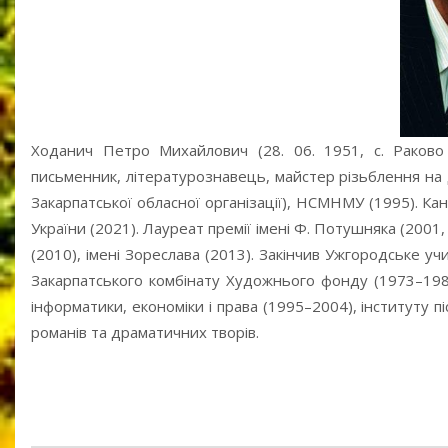
Ходанич Петро Михайлович (28. 06. 1951, с. Раково 
письменник, літературознавець, майстер різьблення на д
Закарпатської обласної організації), НСМНМУ (1995). Ка
України (2021). Лауреат премії імені Ф. Потушняка (2001, 
(2010), імені Зореслава (2013). Закінчив Ужгородське 
Закарпатського комбінату Художнього фонду (1973–198
інформатики, економіки і права (1995–2004), інституту п
романів та драматичних творів.