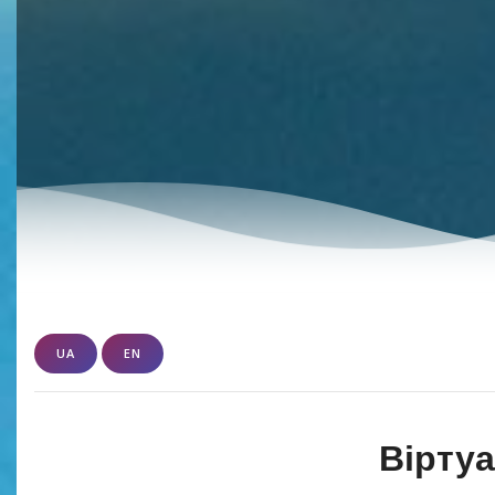
UA
EN
Віртуа