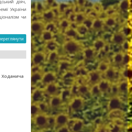
ський діяч,
емії України
ціоналізм чи
ереглянути
а Ходанича