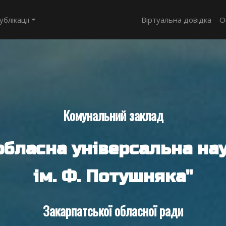
ублікації
Віртуальна довідка
О
Комунальний заклад
обласна універсальна нау
ім. Ф. Потушняка"
Закарпатської обласної ради