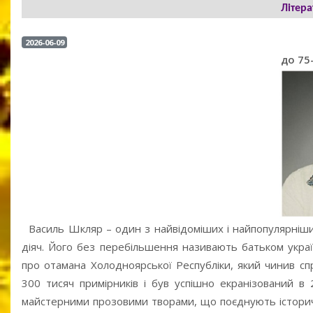
Літера
2026-06-09
до 75
Василь Шкляр – один з найвідоміших і найпопулярніших
діяч. Його без перебільшення називають батьком укра
про отамана Холодноярської Республіки, який чинив сп
300 тисяч примірників і був успішно екранізований 
майстерними прозовими творами, що поєднують історич