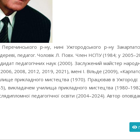
Перечинського р-ну, нині Ужгородського р-ну Закарпатсь
ереві, педагог. Чоловік Л. Повх. Член НСПУ (1984; у 2005–2
ндидат педагогічних наук (2000). Заслужений майстер народн
2006, 2008, 2012, 2019, 2021), імені І. Вільде (2009), «Карпа
училище прикладного мистецтва (1970). Працював в Ужгороді
5), викладачем училища прикладного мистецтва (1980–1982)
іслядипломної педагогічної освіти (2004–2024). Автор оповідан
п