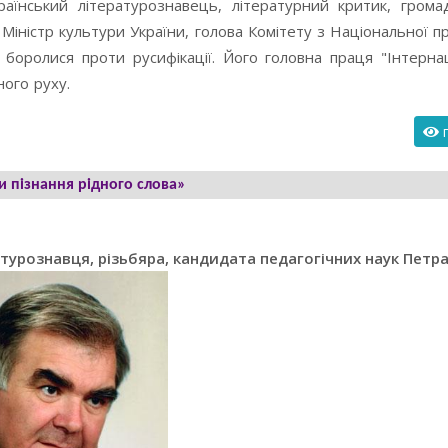
їнський літературознавець, літературний критик, громад
Міністр культури України, голова Комітету з Національної пр
і боролися проти русифікації. Його головна праця "Інтерна
ного руху.
п
 пізнання рідного слова»
атурознавця, різьбяра, кандидата педагогічних наук Петр