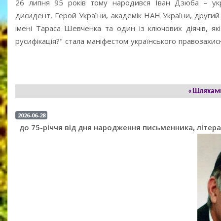
26 липня 95 років тому народився Іван Дзюба – укра
дисидент, Герой України, академік НАН України, другий 
імені Тараса Шевченка та один із ключових діячів, як
русифікація?" стала маніфестом українського правозахис
«Шляхами
2026-06-28
до 75-річчя від дня народження письменника, літер