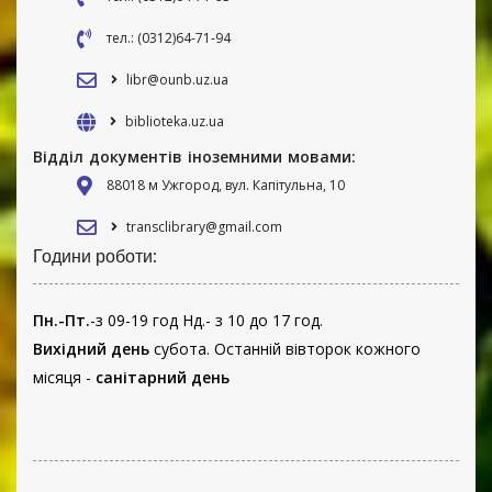
тел.: (0312)64-71-94
libr@ounb.uz.ua
biblioteka.uz.ua
Відділ документів іноземними мовами:
88018 м Ужгород, вул. Капітульна, 10
transclibrary@gmail.com
Години роботи:
Пн.-Пт.
-з 09-19 год Нд.- з 10 до 17 год.
Вихідний день
субота. Останній вівторок кожного
місяця -
санітарний день