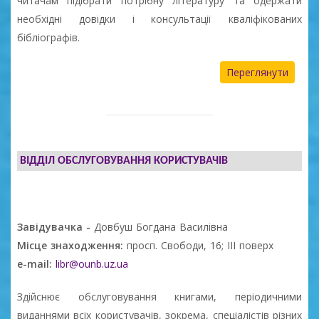
читачам підібрати потрібну літературу та одержати
необхідні довідки і консультації кваліфікованих
бібліографів.
Переглянути
ВІДДІЛ ОБСЛУГОВУВАННЯ КОРИСТУВАЧІВ
Завідувачка -
Довбуш Богдана Василівна
Місце знаходження:
просп. Свободи, 16; ІІІ поверх
e-mail:
libr@ounb.uz.ua
Здійснює обслуговування книгами, періодичними
виданнями всіх користувачів, зокрема, спеціалістів різних