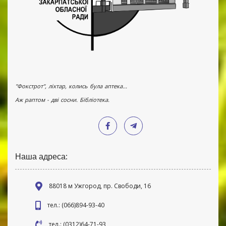
"Фокстрот", ліхтар, колись була аптека...
Аж раптом - дві сосни. Бібліотека.
Наша адреса:
88018 м Ужгород, пр. Свободи, 16
тел.: (066)894-93-40
тел.: (0312)64-71-93