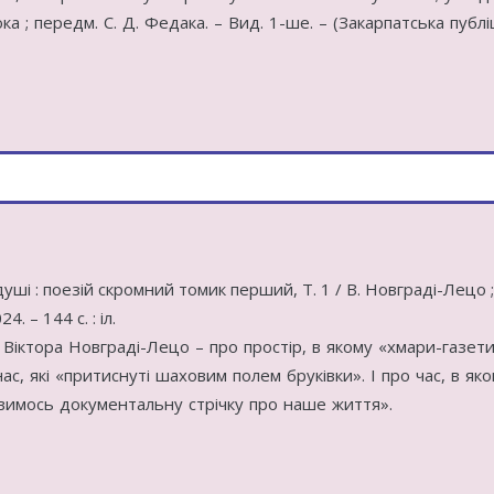
юка ; передм. С. Д. Федака. – Вид. 1-ше. – (Закарпатська публ
уші : поезій скромний томик перший, Т. 1 / В. Новграді-Лецо ; 
. – 144 c. : іл.
Віктора Новграді-Лецо – про простір, в якому «хмари-газет
ас, які «притиснуті шаховим полем бруківки». І про час, в як
ивимось документальну стрічку про наше життя».