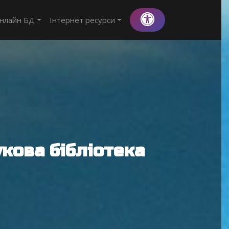
нлайн БД
Інтернет ресурси
кова бібліотека