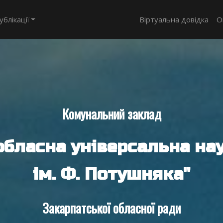
ублікації
Віртуальна довідка
О
Комунальний заклад
обласна універсальна нау
ім. Ф. Потушняка"
Закарпатської обласної ради