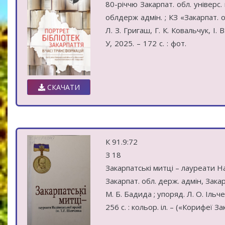
80-річчю Закарпат. обл. універс
облдерж адмін. ; КЗ «Закарпат. о
Л. З. Григаш, Г. К. Ковальчук, І. 
У, 2025. – 172 с. : фот.
СКАЧАТИ
К 91.9:72
З 18
Закарпатські митці – лауреати Нац
Закарпат. обл. держ. адмін, Закарпа
М. Б. Бадида ; упоряд. Л. О. Ільче
256 с. : кольор. іл. – («Корифеї За