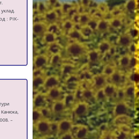
т.
 уклад.
од : РІК-
ьтури
. Канюка,
008. –