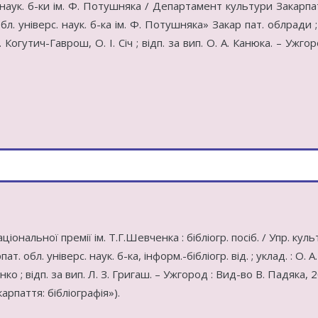
. наук. б-ки ім. Ф. Потушняка / Департамент культури Закарпа
бл. універс. наук. б-ка ім. Ф. Потушняка» Закар пат. облради ;
В. Когутич-Гаврош, О. І. Січ ; відп. за вип. О. А. Канюка. – Ужгор
іональної премії ім. Т.Г.Шевченка : бібліогр. посіб. / Упр. кул
т. обл. універс. наук. б-ка, інформ.-бібліогр. від. ; уклад. : О. А
нко ; відп. за вип. Л. З. Григаш. – Ужгород : Вид-во В. Падяка, 2
карпаття: бібліографія»).