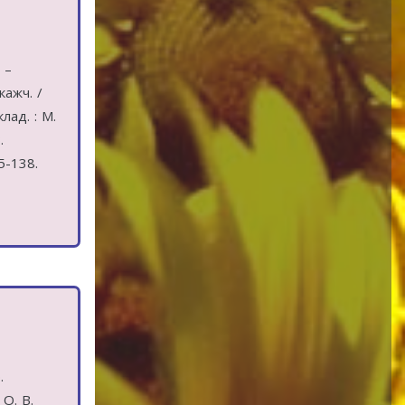
 –
кажч. /
лад. : М.
.
35-138.
.
 О. В.