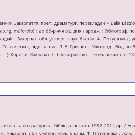
нник Закарпаття, поет, драматург, перекладач = Balla László
maturg, műfordító : до 85-річчя від дня народж. : бібліограф. по
мін., Закарпат. обл. універс. наук. б-ка ім. Ф. Потушняка ; ук
. О. Ільченко ; відп. за вип. Л. З. Григаш. – Ужгород : Вид-во В
л. – («Корифеї Закарпаття: бібліографія»). – Імен. покажч.: с. 1
тикою та літературою : бібліогр. покажч. 1992-2014 рр. / Упр
, Закарпат. обл. універс. наук. б-ка ім. Ф. Потушняка ; уклад.