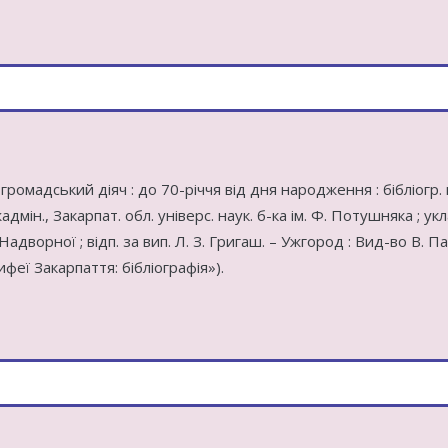
громадський діяч : до 70-річчя від дня народження : бібліогр. 
мін., Закарпат. обл. універс. наук. б-ка ім. Ф. Потушняка ; укла
 Надворної ; відп. за вип. Л. З. Григаш. – Ужгород : Вид-во В. П
орифеї Закарпаття: бібліографія»).