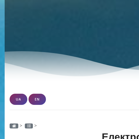
UA
EN
>
>
Електро