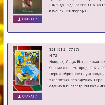
Шмайда ; відп. за вип. О. А. Кан
в іменах : бібліографія)
СКАЧАТИ
821.161.2(477.87)
Н 72
Новграді-Лецо, Віктор. Кавалки д
Соломонюк. – Ужгород : РІК-У, 2024
Перша збірка поезій ужгородця 
з’являються періодично». І про н
сидимо в кінотеатрі вічности д
СКАЧАТИ