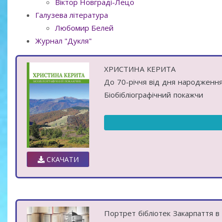
Віктор Новграді-Лецо
Галузева література
Любомир Белей
Журнал "Дукля"
ХРИСТИНА КЕРИТА
До 70-річчя від дня народженн
Біобібліографічний покажчи
СКАЧАТИ
Портрет бібліотек Закарпаття в 