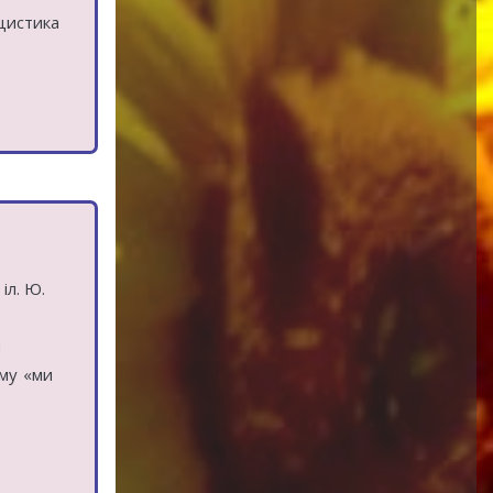
іцистика
іл. Ю.
и
ому «ми