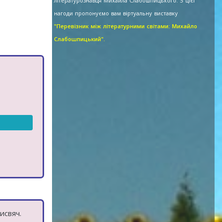
літературознавця Михайла Слабошпицького. З цієї
нагоди пропонуємо вам віртуальну виставку
"Перевізник між літературними світами: Михайло
Слабошпицький".
исвяч.