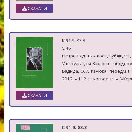
СКАЧАТИ
К 91.9: 83.3
С 46
Петро Скунць – поет, публіцист, 
Упр. культури Закарпат. облдержад
Бадида, О. А. Канюка ; передм. І.
2012. – 112 c. : кольор. іл. – («К
СКАЧАТИ
К 91.9: 83.3