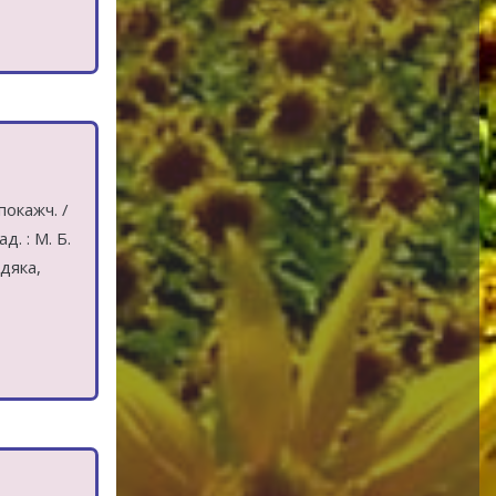
покажч. /
д. : М. Б.
адяка,