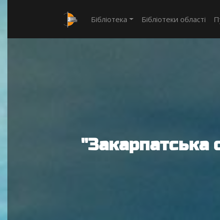
Бібліотека
Бібліотеки області
П
"Закарпатська 