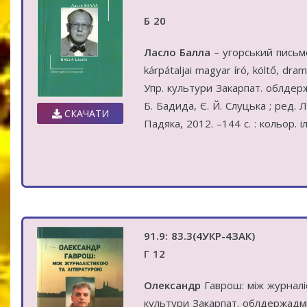
Б 20
Ласло Балла
– угорський письме
kárpátaljai magyar író, költő, dra
Упр. культури Закарпат. облдержад
Б. Бадида, Є. Й. Слуцька ; ред. Л
СКАЧАТИ
Падяка, 2012. –144 c. : кольор. і
91.9: 83.3(4УКР-4ЗАК)
Г 12
Олександр
Гаврош: між журналіс
культури Закарпат. облдержадмін.