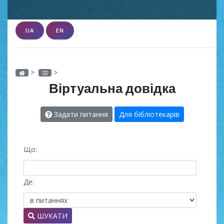
UA
EN
>
>
Віртуальна довідка
Задати питання
Для бібліотекарів
Що:
Де:
ШУКАТИ