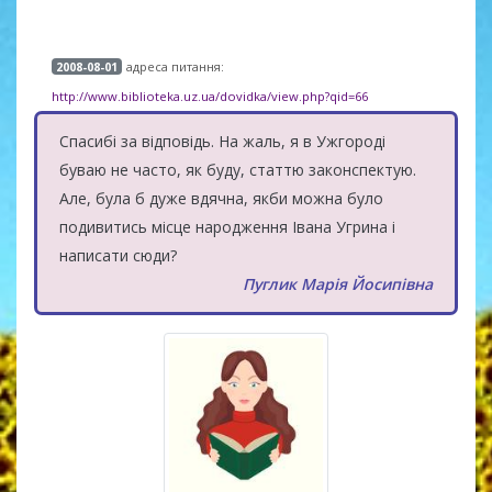
адреса питання:
2008-08-01
http://www.biblioteka.uz.ua/dovidka/view.php?qid=66
Спасибі за відповідь. На жаль, я в Ужгороді
буваю не часто, як буду, статтю законспектую.
Але, була б дуже вдячна, якби можна було
подивитись місце народження Івана Угрина і
написати сюди?
Пуглик Марія Йосипівна