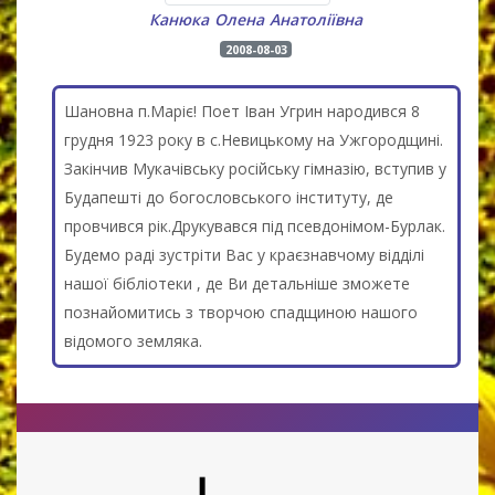
Канюка Олена Анатоліївна
2008-08-03
Шановна п.Маріє! Поет Іван Угрин народився 8
грудня 1923 року в с.Невицькому на Ужгородщині.
Закінчив Мукачівську російську гімназію, вступив у
Будапешті до богословського інституту, де
провчився рік.Друкувався під псевдонімом-Бурлак.
Будемо раді зустріти Вас у краєзнавчому відділі
нашої бібліотеки , де Ви детальніше зможете
познайомитись з творчою спадщиною нашого
відомого земляка.