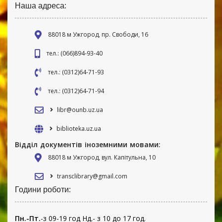
Наша адреса:
88018 м Ужгород, пр. Свободи, 16
тел.: (066)894-93-40
тел.: (0312)64-71-93
тел.: (0312)64-71-94
libr@ounb.uz.ua
biblioteka.uz.ua
Відділ документів іноземними мовами:
88018 м Ужгород, вул. Капітульна, 10
transclibrary@gmail.com
Години роботи:
Пн.-Пт.
-з 09-19 год Нд.- з 10 до 17 год.