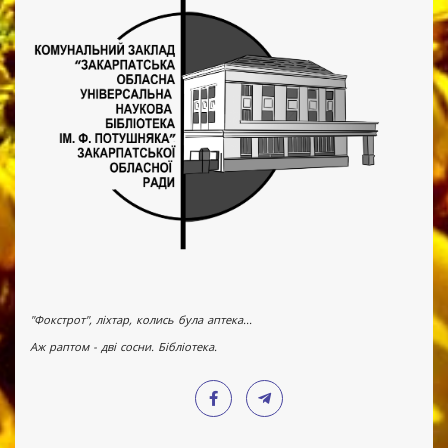
"Фокстрот", ліхтар, колись була аптека...
Аж раптом - дві сосни. Бібліотека.