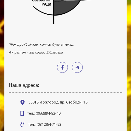
"Фокстрот", ліхтар, колись була аптека...
Аж раптом - дві сосни. Бібліотека.
Наша адреса:
88018 м Ужгород, пр. Свободи, 16
тел.: (066)894-93-40
тел.: (0312)64-71-93