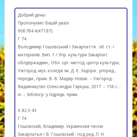
Добрий день!
Пропонуємо Вашій увазі:
908:784.4(477.87)
Г 74
Володимир Гошовський і Закарпаття : зб. ст. і
матеріалів. Вип. 1 / Упр. культури Закарпат.
облдержадмін., Обл. орг.-метод. центр культури,
Ужгород. муз. коледж ім. Д. Є. Задора ; упоряд.,
передм., прим. В. В. Мадяр-Новак. – Ужгород :
Видавництво Олександри Гаркуші, 2017. – 156 с. :
іл. – Бібліогр. у підрядк. прим.
К 82.3-43
Г 74
Гошовский, Владимир. Украинские песни
Закарпатья / В. Гошовский ; под ред. Л. Н.