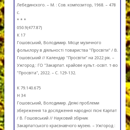
Лебединского. – М. : Сов. композитор, 1968. – 478
с.
* * *
050.9(477.87)
К 17
Гошовський, Володимир. Місце музичного
фольклору в діяльності товариства "Просвіти" / В.
Гошовський // Календар "Просвіти" на 2022 рік. –
Ужгород : ГО "Закарпат. крайове культ.-освіт. т-во
"Просвіта", 2022. – С. 129-132.
К 79.140.675
Н 34
Гошовський, Володимир. Деякі проблеми
збереження та дослідження народної пісні Карпат
/ В. Гошовський // Науковий збірник
Закарпатського краєзнавчого музею. – Ужгород :