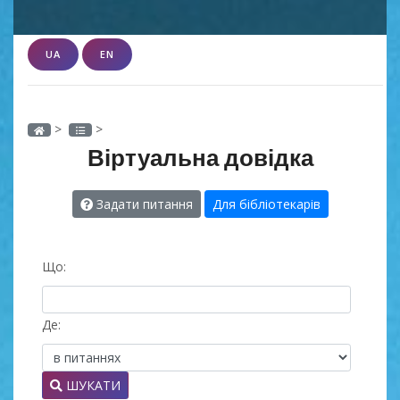
UA
EN
>
>
Віртуальна довідка
Задати питання
Для бібліотекарів
Що:
Де:
ШУКАТИ