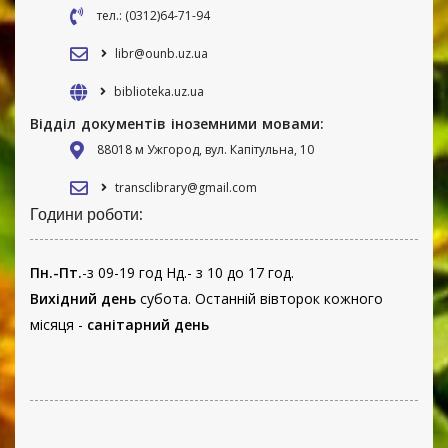
тел.: (0312)64-71-94
libr@ounb.uz.ua
biblioteka.uz.ua
Відділ документів іноземними мовами:
88018 м Ужгород, вул. Капітульна, 10
transclibrary@gmail.com
Години роботи:
Пн.-Пт.
-з 09-19 год Нд.- з 10 до 17 год.
Вихідний день
субота. Останній вівторок кожного
місяця -
санітарний день