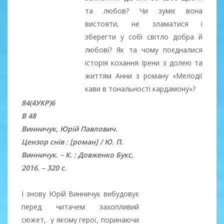
та любов? Чи зуміє вона
вистояти, не зламатися і
зберегти у собі світло добра й
любові? Як та чому поєдналися
історія кохання Ірени з долею та
життям Анни з роману «Мелодії
кави в тональності кардамону»?
84(4УКР)6
В 48
Винничук, Юрій Павлович.
Цензор снів : [роман] / Ю. П.
Винничук. – К. : Довженко Букс,
2016. – 320 с.
І знову Юрій Винничук вибудовує
перед читачем захопливий
сюжет, у якому герої, поринаючи