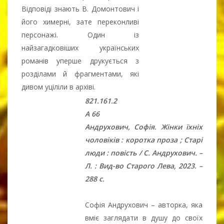
Відповіді знають В. Домонтович і
його химерні, зате переконливі
персонажі. Один із
найзагадковіших українських
романів уперше друкується з
розділами й фрагментами, які
дивом уціліли в архіві.
821.161.2
А 66
Андрухович, Софія. Жінки їхніх
чоловіків : коротка проза ; Старі
люди : повість / С. Андрухович. –
Л. : Вид-во Старого Лева, 2023. –
288 с.
Софія Андрухович – авторка, яка
вміє заглядати в душу до своїх