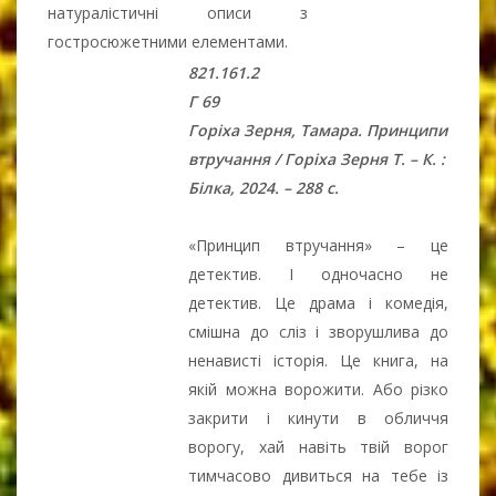
натуралістичні описи з
гостросюжетними елементами.
821.161.2
Г 69
Горіха Зерня, Тамара. Принципи
втручання / Горіха Зерня Т. – К. :
Білка, 2024. – 288 с.
«Принцип втручання» – це
детектив. І одночасно не
детектив. Це драма і комедія,
смішна до сліз і зворушлива до
ненависті історія. Це книга, на
якій можна ворожити. Або різко
закрити і кинути в обличчя
ворогу, хай навіть твій ворог
тимчасово дивиться на тебе із