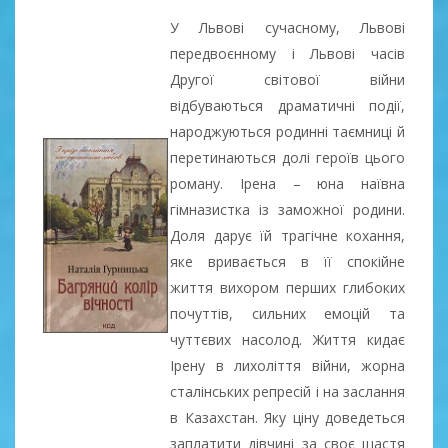
У Львові сучасному, Львові
передвоєнному і Львові часів
Другої світової війни
відбуваються драматичні події,
народжуються родинні таємниці й
перетинаються долі героїв цього
роману. Ірена – юна наївна
гімназистка із заможної родини.
Доля дарує їй трагічне кохання,
яке вривається в її спокійне
життя вихором перших глибоких
почуттів, сильних емоцій та
чуттєвих насолод. Життя кидає
Ірену в лихоліття війни, жорна
сталінських репресій і на заслання
в Казахстан. Яку ціну доведеться
заплатити дівчині за своє щастя