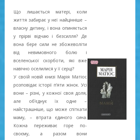
Що лишається матері, коли
життя забирає у неї найцінніше –
власну дитину, і вона опиняється
у прірві відчаю і безсилля? Де
вона бере сили не збожеволіти
від невимовного болю і
вселенської скорботи, які вже
навічно оселилися у її серці?
У своїй новій книзі Марія Матіос
розповідає історії п’яти жінок. Усі
вони – різні, у кожної своя доля,
але об’єднує їх одне –
найстрашніше, що може спіткати
маму, – втрата єдиного сина.
Кожна переживає горе по-
своєму, а разом вони