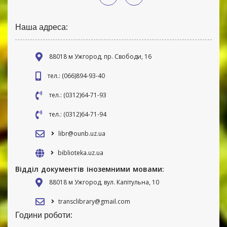
Наша адреса:
88018 м Ужгород, пр. Свободи, 16
тел.: (066)894-93-40
тел.: (0312)64-71-93
тел.: (0312)64-71-94
libr@ounb.uz.ua
biblioteka.uz.ua
Відділ документів іноземними мовами:
88018 м Ужгород, вул. Капітульна, 10
transclibrary@gmail.com
Години роботи: