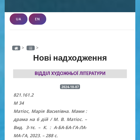
UA
EN
>
>
Нові надходження
ВІДДІЛ ХУДОЖНЬОЇ ЛІТЕРАТУРИ
2024-10-07
821.161.2
М 34
Матіос, Марія Василівна. Мами :
драма на 6 дій / М. В. Матіос. –
Вид. 3-тє. – К. : А-БА-БА-ГА-ЛА-
МА-ГА, 2023. – 288 с.