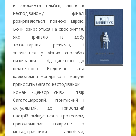
в лабіринти пам’яті, лише в
несподіваному фіналі
розкриваються повною мірою.
Вони озираються на своє життя,
яке припало на добу
тоталітарних режимів, і
звіряються у різних способах
виживання – від цинічного до
шляхетного. Водночас така
карколомна мандрівка в минуле
приносить багато несподіванок.
Роман «Цензор снів» – твір
багатошаровий, інтригуючий і
актуальний, де тривожний
настрій змішується з гротеском,
приголомшливі відкриття з
метафоричними алюзіями,