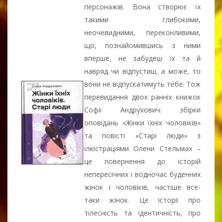
персонажів. Вона створює їх
такими глибокими,
неочевидними, переконливими,
що, познайомившись з ними
вперше, не забудеш їх та й
навряд чи відпустиш, а може, то
вони не відпускатимуть тебе. Тож
перевидання двох ранніх книжок
Софії Андрухович: збірки
оповідань «Жінки їхніх чоловіків»
та повісті «Старі люди» з
ілюстраціями Олени Стельмах –
це повернення до історій
непересічних і водночас буденних
жінок і чоловіків, частіше все-
таки жінок. Це історії про
тілесність та ідентичність, про