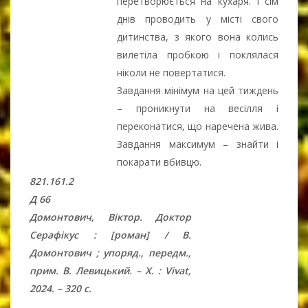
перетворюється на кухаря. І сім
днів проводить у місті свого
дитинства, з якого вона колись
вилетіла пробкою і поклялася
ніколи не повертатися.
Завдання мінімум на цей тиждень
– проникнути на весілля і
переконатися, що наречена жива.
Завдання максимум – знайти і
покарати вбивцю.
821.161.2
Д 66
Домонтович, Віктор. Доктор
Серафікус : [роман] / В.
Домонтович ; упоряд., передм.,
прим. В. Левицький. – Х. : Vivat,
2024. – 320 с.