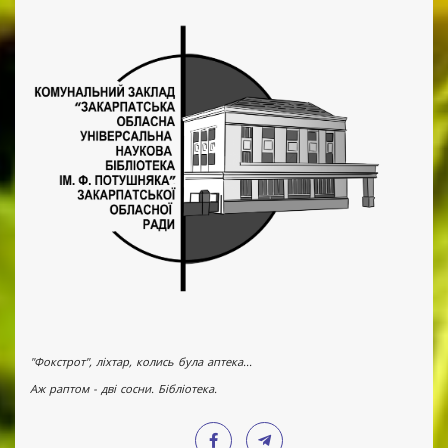
"Фокстрот", ліхтар, колись була аптека...
Аж раптом - дві сосни. Бібліотека.