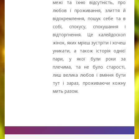
межі та їхню відсутність, про
любов і проживання, злиття й
відокремлення, пошук себе та в
собі, спокусу, спокушання і
відторгнення. Це калейдоскоп
жінок, яких мрієш зустріти і хочеш
уникати, а також історія однієї
пари, у якої були роки за
плечима, та не було старості,
лиш велика любов і вміння бути
тут і зараз, проживаючи кожну
мить разом.