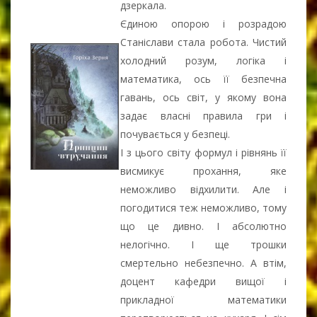
дзеркала.
Єдиною опорою і розрадою
Станіслави стала робота. Чистий
холодний розум, логіка і
математика, ось її безпечна
гавань, ось світ, у якому вона
задає власні правила гри і
почувається у безпеці.
І з цього світу формул і рівнянь її
висмикує прохання, яке
неможливо відхилити. Але і
погодитися теж неможливо, тому
що це дивно. І абсолютно
нелогічно. І ще трошки
смертельно небезпечно. А втім,
доцент кафедри вищої і
прикладної математики