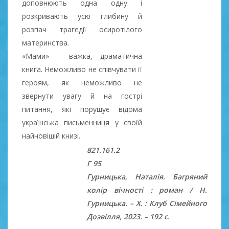
доповнюють одна одну і
розкривають усю глибину й
розпач трагедії осиротілого
материнства.
«Мами» – важка, драматична
книга. Неможливо не співчувати її
героям, як неможливо не
звернути увагу й на гострі
питання, які порушує відома
українська письменниця у своїй
найновішій книзі.
821.161.2
Г 95
Гурницька, Наталія. Багряний
колір вічності : роман / Н.
Гурницька. – Х. : Клуб Сімейного
Дозвілля, 2023. – 192 с.