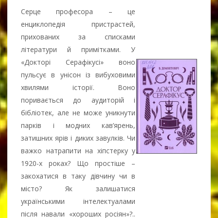
Серце професора – це
енциклопедія пристрастей,
прихованих за списками
літератури й примітками. У
«Докторі Серафікусі» воно
пульсує в унісон із вибуховими
хвилями історії. Воно
поривається до аудиторій і
бібліотек, але не може уникнути
парків і модних кав’ярень,
затишних ярів і диких завулків. Чи
важко натрапити на хіпстерку у
1920-х роках? Що простіше –
закохатися в таку дівчину чи в
місто? Як залишатися
українськими інтелектуалами
після навали «хороших росіян»?..