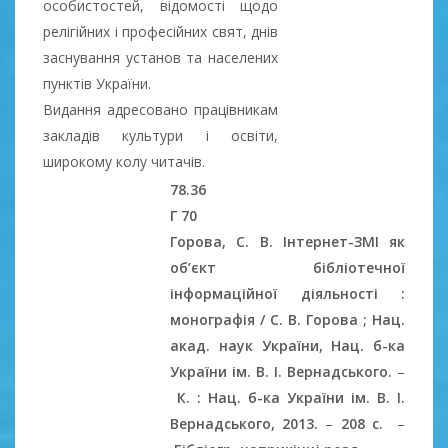
особистостей, відомості щодо
релігійних і професійних свят, днів
заснування установ та населених
пунктів України.
Видання адресовано працівникам
закладів культури і освіти,
широкому колу читачів.
78.36
Г 70
Горова, С. В. Інтернет-ЗМІ як
об’єкт бібліотечної
інформаційної діяльності :
монографія / С. В. Горова ; Нац.
акад. наук України, Нац. б-ка
України ім. В. І. Вернадського.
–
К. : Нац. б-ка України ім. В. І.
Вернадського, 2013.
–
208 c.
–