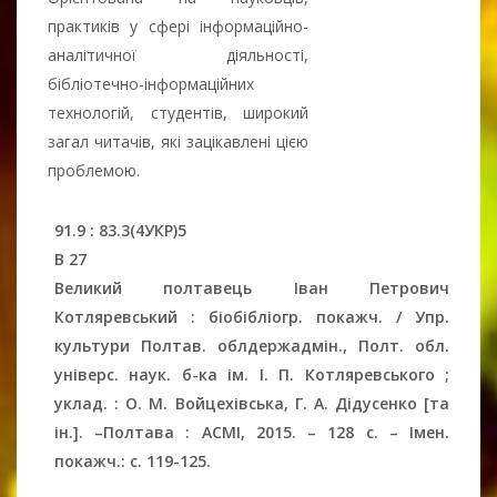
практиків у сфері інформаційно-
аналітичної діяльності,
бібліотечно-інформаційних
технологій, студентів, широкий
загал читачів, які зацікавлені цією
проблемою.
91.9 : 83.3(4УКР)5
В 27
Великий полтавець Іван Петрович
Котляревський : біобібліогр. покажч. / Упр.
культури Полтав. облдержадмін., Полт. обл.
універс. наук. б-ка ім. І. П. Котляревського ;
уклад. : О. М. Войцехівська, Г. А. Дідусенко [та
ін.].
–
Полтава : АСМІ, 2015.
–
128 c.
–
Імен.
покажч.: с. 119-125.