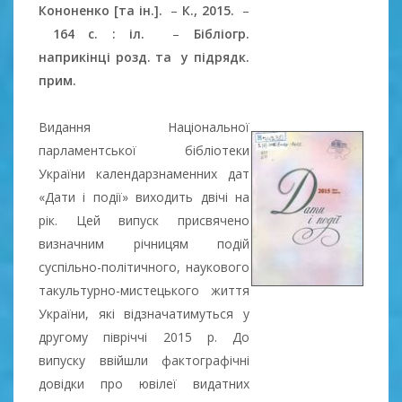
Кононенко [та ін.].
–
К., 2015.
–
164 с. : іл.
–
Бібліогр.
наприкінці розд. та у підрядк.
прим.
Видання Національної
парламентської бібліотеки
України календарзнаменних дат
«Дати і події» виходить двічі на
рік. Цей випуск присвячено
визначним річницям подій
суспільно-політичного, наукового
такультурно-мистецького життя
України, які відзначатимуться у
другому півріччі 2015 р. До
випуску ввійшли фактографічні
довідки про ювілеї видатних