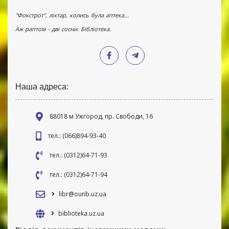
"Фокстрот", ліхтар, колись була аптека...
Аж раптом - дві сосни. Бібліотека.
Наша адреса:
88018 м Ужгород, пр. Свободи, 16
тел.: (066)894-93-40
тел.: (0312)64-71-93
тел.: (0312)64-71-94
libr@ounb.uz.ua
biblioteka.uz.ua