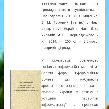
взаємовпливу влади та
громадянського суспільства :
[монографія] / О. С. Онищенко,
В. М. Горовий [та ін.] ; Нац.
акад. наук України, Нац. б-ка
України ім. В. І. Вернадського.
–
К., 2014.
–
260 c.
–
Бібліогр.
наприкінці розд.
У монографії розглянуто
соціальні інформаційні мережі як
новітні форми інформаційних
обмінів, що набувають
зростаючого значення в житті
сучасної України у зв’язку з
успішним перебігом
інформатизації , процесом