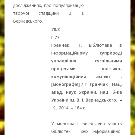
дослідженнях, про популяризацію
творчої спадщини В. І.
Вернадського.
78.3
Г 77
Гранчак, Т. Бібліотека в
інформаційному супроводі
управління суспільними
процесами: політико-
комунікаційний аспект :
[монографія] / Т. Гранчак ; Нац.
акад. наук України, Нац. б-ка
України ім. В. І. Вернадського.
–
К., 2014.
–
184 c.
У монографії висвітлено участь
бібліотек і їхніх інформаційно-