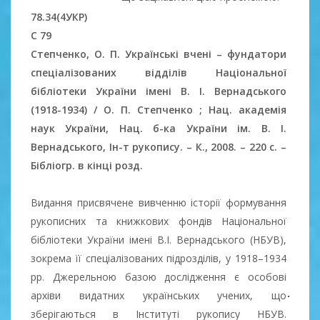
78.34(4УКР)
С 79
Степченко, О. П. Українські вчені
–
фундатори
спеціалізованих відділів Національної
бібліотеки України імені В. І. Вернадського
(1918-1934) / О. П. Степченко ; Нац. академія
наук України, Нац. б-ка України ім. В. І.
Вернадського, Ін-т рукопису.
–
К., 2008.
–
220 c.
–
Б
ібліогр. в кінці розд.
Видання присвячене вивченню історії формування
рукописних та книжкових фондів Національної
бібліотеки України імені В.І. Вернадського (НБУВ),
зокрема її спеціалізованих підрозділів, у 1918–1934
рр. Джерельною базою дослідження є особові
архіви видатних українських учених, що
зберігаються в Інституті рукопису НБУВ.