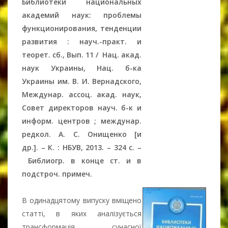
Библиотеки национальных
академий наук: проблемы
функционирования, тенденции
развития : науч.-практ. и
теорет. сб., Вып. 11 / Нац. акад.
наук Украины, Нац. б-ка
Украины им. В. И. Вернадского,
Междунар. ассоц. акад. наук,
Совет директоров науч. б-к и
информ. центров ; междунар.
редкол. А. С. Онищенко [и
др.].
–
К. : НБУВ, 2013.
–
324 c.
–
Библиогр. в конце ст. и в
подстроч. примеч.
В одинадцятому випуску вміщено
статті, в яких аналізується
трансформація сучасної