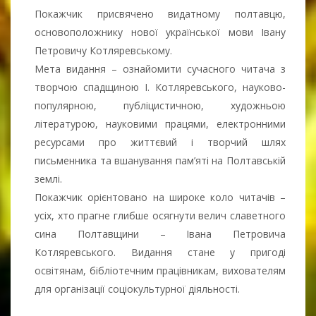
Покажчик присвячено видатному полтавцю,
основоположнику нової української мови Івану
Петровичу Котляревському.
Мета видання – ознайомити сучасного читача з
творчою спадщиною І. Котляревського, науково-
популярною, публіцистичною, художньою
літературою, науковими працями, електронними
ресурсами про життєвий і творчий шлях
письменника та вшанування пам’яті на Полтавській
землі.
Покажчик орієнтовано на широке коло читачів –
усіх, хто прагне глибше осягнути велич славетного
сина Полтавщини – Івана Петровича
Котляревського. Видання стане у пригоді
освітянам, бібліотечним працівникам, вихователям
для організації соціокультурної діяльності.