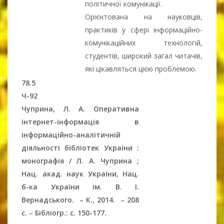
політичної комунікації.
Орієнтована на науковців,
практиків у сфері інформаційно-
комунікаційних технологій,
студентів, широкий загал читачів,
які цікавляться цією проблемою.
78.5
Ч-92
Чуприна, Л. А. Оперативна
інтернет-інформація в
інформаційно-аналітичній
діяльності бібліотек України :
монографія / Л. А. Чуприна ;
Нац. акад. наук України, Нац.
б-ка України ім. В. І.
Вернадського.
–
К., 2014.
–
208
c.
–
Бібліогр.: с. 150-177.