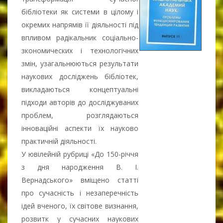
бібліотеки як системи в цілому і
окремих напрямів її діяльності під
впливом радікальник соціально-
зкономических і технологічних
змін, узагальнюються результати
наукових досліджень бібліотек,
викладаються концептуальні
підходи авторів до досліджуваних
проблем, розглядаються
інноваційні аспекти їх науково
практичній діяльності.
У ювілейній рубриці «До 150-річчя
з дня народження В. І.
Вернадського» вміщено статті
про сучасність і незаперечність
ідей вченого, їх світове визнання,
розвитк у сучасних наукових