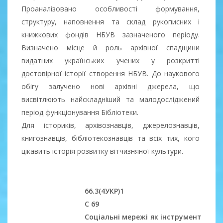
Проаналізовано особливості формування,
структуру, наповнення та склад рукописних і
книжкових фондів НБУВ зазначеного періоду.
Визначено місце й роль архівної спадщини
видатних українських учених у розкритті
достовірної історії створення НБУВ. До наукового
обігу залучено нові архівні джерела, що
висвітлюють найскладніший та малодосліджений
період функціонування Бібліотеки.
Для істориків, архівознавців, джерелознавців,
книгознавців, бібліотекознавців та всіх тих, кого
цікавить історія розвитку вітчизняної культури.
66.3(4УКР)1
С 69
Соціальні мережі як інструмент