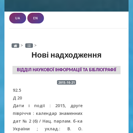
UA
EN
>
>
Нові надходження
ВІДДІЛ НАУКОВОЇ ІНФОРМАЦІЇ ТА БІБЛІОГРАФІЇ
2015-10-21
92.5
Д 20
Дати і події : 2015, друге
півріччя : календар знаменних
дат № 2 (6) / Нац. парлам. б-ка
України ; уклад.: В. О.