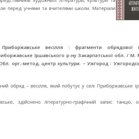
представників художньої літератури, культури та
пили перед учнями та вчителями школи. Матеріали
. Приборжавське весілля : фрагменти обрядової в
риборжавське Іршавського р-ну Закарпатської обл. / М. М
; Обл. орг.-метод. центр культури. – Ужгород : Ужгородс
ний обряд – весілля, який побутує у селі Приборжавське І
ське, здійснено літературно-графічний запис танцю, оп