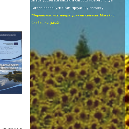
літературознавця Михайла Слабошпицького. З цієї
нагоди пропонуємо вам віртуальну виставку
"Перевізник між літературними світами: Михайло
Слабошпицький".