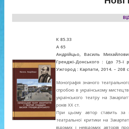
Нові
ВІ
К 85.33
А 65
Андрійцьо, Василь Михайлови
Гренджі-Донського : (до 75-ї 
Ужгород : Карпати, 2014. – 208 с. 
Монографія знаного театральног
спробою в українському мистецтв
українського театру на Закарпат
років ХХ ст.
При цьому автор ставить за 
театральної критики на Закарпат
відомих і невідомих авторів пр