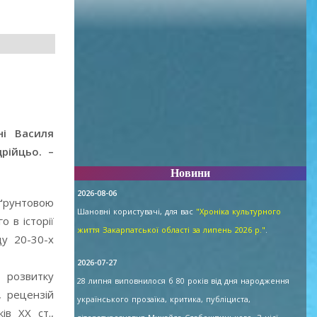
ні Василя
рійцьо. –
Новини
2026-08-06
 ґрунтовою
Шановні користувачі, для вас
"Хроніка культурного
 в історії
життя Закарпатської області за липень 2026 р."
.
ду 20-30-х
2026-07-27
 розвитку
28 липня виповнилося б 80 років від дня народження
, рецензій
українського прозаїка, критика, публіциста,
ів ХХ ст.,