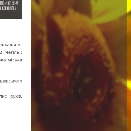
окально-
. Чегіль ;
ька міська
ршавського
ис рухів,