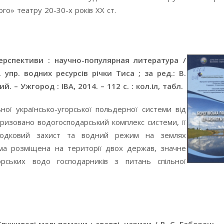
го» театру 20-30-х років ХХ ст.
ерспективи : научно-популярная литература /
 упр. водних ресурсів річки Тиса ; за ред.: В.
ий. – Ужгород : ІВА, 2014. – 112 с. : кол.іл, табл.
ної українсько-угорської польдерної системи від
еризовано водогосподарський комплекс системи, її
аводковий захист та водний режим на землях
ема розміщена на території двох держав, значне
горських водо господарників з питань спільної