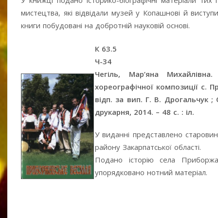
У книжці подано історико-біографічні матеріали тих 
мистецтва, які відвідали музей у Копашнові й висту
книги побудовані на добротній науковій основі.
К 63.5
Ч-34
Чегіль, Мар’яна Михайлівна
хореографічної композиції с. П
відп. за вип. Г. В. Дрогальчук 
друкарня, 2014. – 48 с. : іл.
У виданні представлено старовин
району Закарпатської області.
Подано історію села Приборжав
упорядковано нотний матеріал.