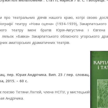
лужителі мельпомени : статті, нариси / В. С. Габорець.
си про театральних діячів нашого краю, котрі своєю дос
ографії театру «Нова сцена» (1934-1939), Закарпатського
чного театру імені братів Юрія-Августина і Євгена 
у ляльок «Бавка» Закарпатського обласного угорського др
одних аматорських драматичних театрів.
ц. пер. Юрая Андрічика. Вип. 23 / пер. словац.
а, 2015. – 60 с.
є поезію Тетяни Ліхтей, члена НСПУ, у мистецькій
ая Андрічика.