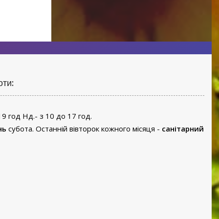
оти:
19 год Нд.- з 10 до 17 год.
нь
субота. Останній вівторок кожного місяця -
санітарний