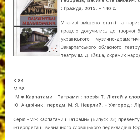
Габорець, Василь Степанович. С
: Ґражда, 2015. – 140 с.
У книзі вміщено статті та нари
працею долучились до творчої бі
українського музично-драмати
Закарпатського обласного театр
театру ім. Д. Ійєша, окремих нар
К 84
М 58
Між Карпатами і Татрами : поезія Т. Ліхтей у слова
Ю. Андрічик ; передм. М. Я. Неврлий. – Ужгород : Лір
Серія «Між Карпатами і Татрами» (Випуск 23) презенту
інтерпретації визначного словацького перекладача Юр