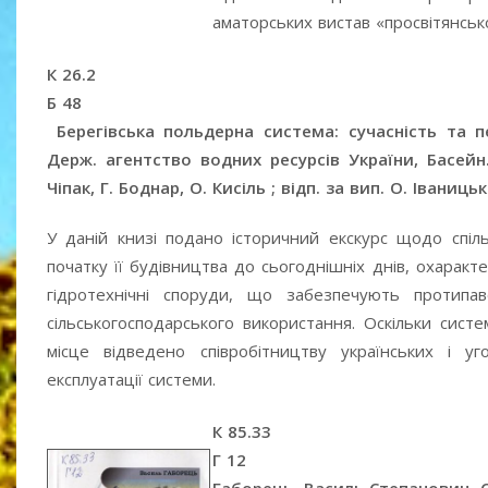
аматорських вистав «просвітянсько
К 26.2
Б 48
Берегівська польдерна система: сучасність та п
Держ. агентство водних ресурсів України, Басейн.
Чіпак, Г. Боднар, О. Кисіль ; відп. за вип. О. Іваницьк
У даній книзі подано історичний екскурс щодо спіль
початку її будівництва до сьогоднішніх днів, охаракт
гідротехнічні споруди, що забезпечують протип
сільськогосподарського використання. Оскільки сист
місце відведено співробітництву українських і у
експлуатації системи.
К 85.33
Г 12