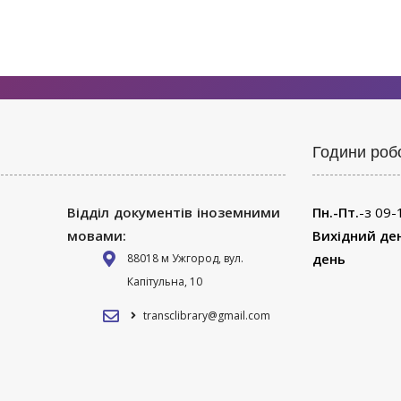
Години роб
Відділ документів іноземними
Пн.-Пт.
-з 09-
мовами:
Вихідний де
день
88018 м Ужгород, вул.
Капітульна, 10
transclibrary@gmail.com