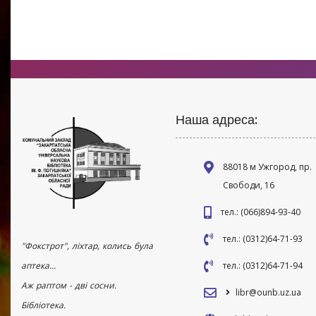
Наша адреса:
88018 м Ужгород, пр.
Свободи, 16
тел.: (066)894-93-40
тел.: (0312)64-71-93
"Фокстрот", ліхтар, колись була
аптека...
тел.: (0312)64-71-94
Аж раптом - дві сосни.
libr@ounb.uz.ua
Бібліотека.