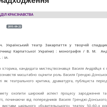
 надходження
ДДІЛ КРАЄЗНАВСТВА
2015-09-22
ч. Український театр Закарпаття у творчій спадщи
річниці Карпатської України) : монографія / В. М. Анд
: іл.
о історика, кандидата мистецтвознавця Василя Андрійця є
ознавстві масштабно оцінити роль Василя Гренджі-Донського
ті як театрального критика, драматурга, публіциста періо
мету охопити широкий аспект процесу зародження та
ті, починаючи від попередників Василя Гренджі-Донського
о вистави шкільного «будительського» театру 50-60-х рок