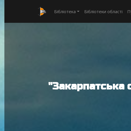
Бібліотека
Бібліотеки області
П
"Закарпатська 