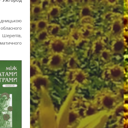
 – Ужгород
лідницькою
 обласного
Шерегіїв,
аматичного