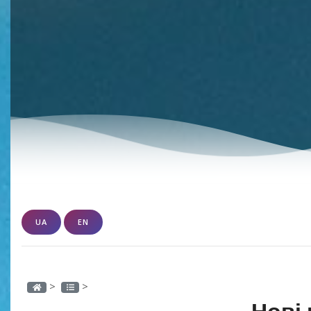
UA
EN
>
>