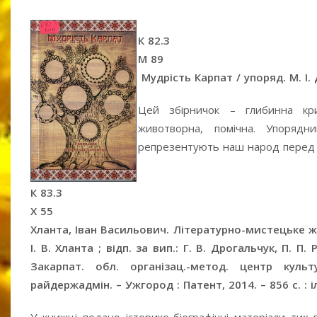
К 82.3
М 89
Мудрість Карпат / упоряд. М. І.
Цей збірничок – глибинна кри
животворна, помічна. Упорядн
репрезентують наш народ перед 
К 83.3
Х 55
Хланта, Іван Васильович. Літературно-мистецьке жит
І. В. Хланта ; відп. за вип.: Г. В. Дрогальчук, П. П
Закарпат. обл. організац.-метод. центр куль
райдержадмін. – Ужгород : Патент, 2014. – 856 с. : і