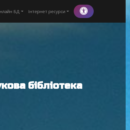
нлайн БД
Інтернет ресурси
кова бібліотека