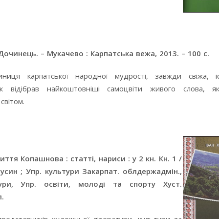
 Дочинець. – Мукачево : Карпатська вежа, 2013. – 100 с.
ниця карпатської народної мудрості, завжди свіжа, іс
ик відібрав найкоштовніші самоцвіти живого слова, як
світом.
тя Копашнова : статті, нариси : у 2 кн. Кн. 1 /
. Русин ; Упр. культури Закарпат. облдержадмін.,
тури, Упр. освіти, молоді та спорту Хуст.
л.