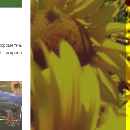
крометна,
і яскраво