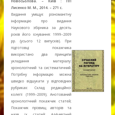
Новосьолова. – Київ : ПП
Лисенко М. М., 2014. – 271 с.
Видання уміщує різноманітну
інформацію про видання
Наукового збірника за десять
років його існування: 1999–2009
рр. (усього 12 випусків). При
підготовці покажчика
використано два принципи
укладання матеріалу:
хронологічний та систематичний.
Потрібну інформацію можна
швидко відшукати у відповідних
рубриках: Склад редакційної
колегії (1999–2009); Анотований
хронологічний покажчик статей;
Покажчик прізвищ авторів та
назв їх статей; Алфавітний