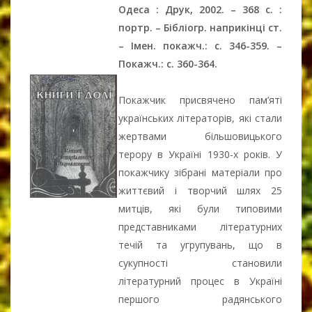
Одеса : Друк, 2002. – 368 с. :
портр. – Бібліогр. наприкінці ст.
– Імен. покажч.: с. 346-359. –
Покажч.: с. 360-364.
Покажчик присвячено пам’яті
українських літераторів, які стали
жертвами більшовицького
терору в Україні 1930-х років. У
покажчику зібрані матеріали про
життєвий і творчий шлях 25
митців, які були типовими
представниками літературних
течій та угрупувань, що в
сукупності становили
літературний процес в Україні
першого радянського