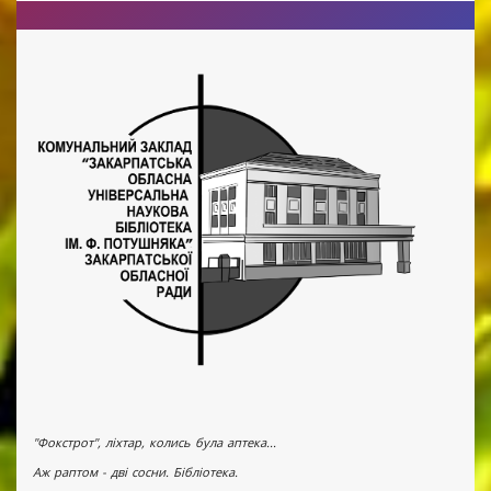
"Фокстрот", ліхтар, колись була аптека...
Аж раптом - дві сосни. Бібліотека.