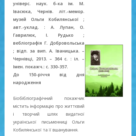
універс. наук. б-ка ім. М.
Івасюка, Чернів. літ.-мемор.
музей Ольги Кобилянської ;
авт.-уклад. : А. Лупан, О.
Гаврилюк, І. Рудько ;
вебліографія Г. Добровольська
; відп. за вип. А. Іваницька. –
Чернівці, 2013. – 364 с. : іл. –
Імен. покажч.: с. 330-357.
До 150-річчя від дня
народження
Біобібліографічний покажчик
містить інформацію про життєвий
і творчий шлях видатної
української письменниці Ольги
Кобилянської та її вшанування.