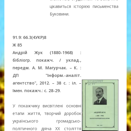
цікавиться історією письменства
Буковини.
91.9: 66.3(4УКР)8
Ж 85
Андрій Жук (1880-1968) :
бібліогр. покажч. / уклад.,
передм. А. М. Магурчак. – К. :
ДП "Інформ.-аналіт.
агентство", 2012. – 38 с. : іл. –
Імен. покажч.: с. 28-29.
У покажчику висвітлені основні
етапи життя, творчий доробок
українського громадсько-
політичного діяча ХХ століття