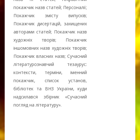
покажчик назв статей; Персоналії;
Покажчик змісту випусків;
Покажчик дисертацій, захищених
авторами статей; Покажчик назв
художніх творів; Покажчик
іншомовних назв художніх творів;
Покажчик власних назв; Сучасний
літературознавчий тезаурус:
контексти, терміни, іменний
покажчик, список установ,
бібліотек та ВНЗ України, куди
надсилався збірник «Сучасний
погляд на літературу».