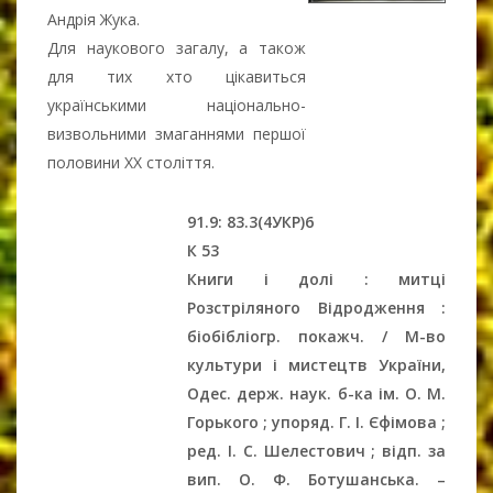
Андрія Жука.
Для наукового загалу, а також
для тих хто цікавиться
українськими національно-
визвольними змаганнями першої
половини ХХ століття.
91.9: 83.3(4УКР)6
К 53
Книги і долі : митці
Розстріляного Відродження :
біобібліогр. покажч. / М-во
культури і мистецтв України,
Одес. держ. наук. б-ка ім. О. М.
Горького ; упоряд. Г. І. Єфімова ;
ред. І. С. Шелестович ; відп. за
вип. О. Ф. Ботушанська. –