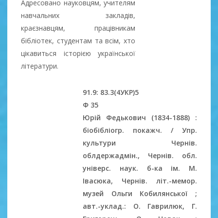
Адресовано науковцям, учителям
навчальних закладів,
краєзнавцям, працівникам
бібліотек, студентам та всім, хто
цікавиться історією української
літератури.
91.9: 83.3(4УКР)5
Ф 35
Юрій Федькович (1834-1888) :
біобібліогр. покажч. / Упр.
культури Чернів.
облдержадмін., Чернів. обл.
універс. наук. б-ка ім. М.
Івасюка, Чернів. літ.-мемор.
музей Ольги Кобилянської ;
авт.-уклад.: О. Гаврилюк, Г.