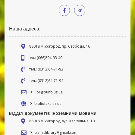
Наша адреса:
88018 м Ужгород, пр. Свободи, 16
тел.: (066)894-93-40
тел.: (0312)64-71-93
тел.: (0312)64-71-94
libr@ounb.uz.ua
biblioteka.uz.ua
Відділ документів іноземними мовами:
88018 м Ужгород, вул. Капітульна, 10
transclibrary@gmail.com