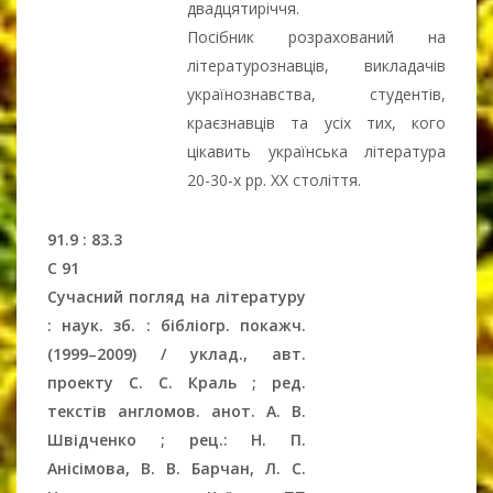
двадцятиріччя.
Посібник розрахований на
літературознавців, викладачів
українознавства, студентів,
краєзнавців та усіх тих, кого
цікавить українська література
20-30-х рр. ХХ століття.
91.9 : 83.3
С 91
Сучасний погляд на літературу
: наук. зб. : бібліогр. покажч.
(1999–2009) / уклад., авт.
проекту С. С. Краль ; ред.
текстів англомов. анот. А. В.
Швідченко ; рец.: Н. П.
Анісімова, В. В. Барчан, Л. С.