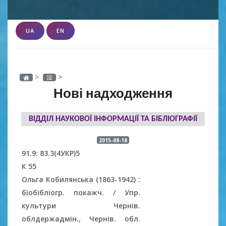
UA
EN
>
>
Нові надходження
ВІДДІЛ НАУКОВОЇ ІНФОРМАЦІЇ ТА БІБЛІОГРАФІЇ
2015-08-18
91.9: 83.3(4УКР)5
К 55
Ольга Кобилянська (1863-1942) :
біобібліогр. покажч. / Упр.
культури Чернів.
облдержадмін., Чернів. обл.