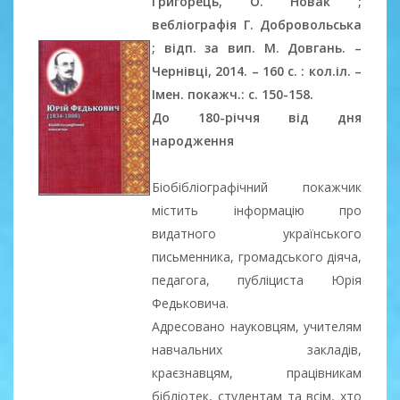
Григорець, О. Новак ;
вебліографія Г. Добровольська
; відп. за вип. М. Довгань. –
Чернівці, 2014. – 160 с. : кол.іл. –
Імен. покажч.: с. 150-158.
До 180-річчя від дня
народження
Біобібліографічний покажчик
містить інформацію про
видатного українського
письменника, громадського діяча,
педагога, публіциста Юрія
Федьковича.
Адресовано науковцям, учителям
навчальних закладів,
краєзнавцям, працівникам
бібліотек, студентам та всім, хто