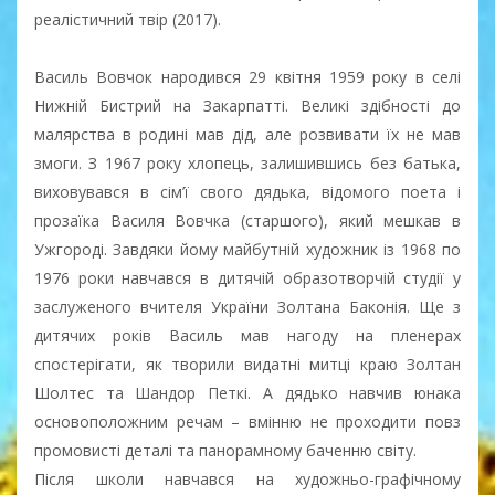
реалістичний твір (2017).
Василь Вовчок народився 29 квітня 1959 року в селі
Нижній Бистрий на Закарпатті. Великі здібності до
малярства в родині мав дід, але розвивати їх не мав
змоги. З 1967 року хлопець, залишившись без батька,
виховувався в сім’ї свого дядька, відомого поета і
прозаїка Василя Вовчка (старшого), який мешкав в
Ужгороді. Завдяки йому майбутній художник із 1968 по
1976 роки навчався в дитячій образотворчій студії у
заслуженого вчителя України Золтана Баконія. Ще з
дитячих років Василь мав нагоду на пленерах
спостерігати, як творили видатні митці краю Золтан
Шолтес та Шандор Петкі. А дядько навчив юнака
основоположним речам – вмінню не проходити повз
промовисті деталі та панорамному баченню світу.
Після школи навчався на художньо-графічному