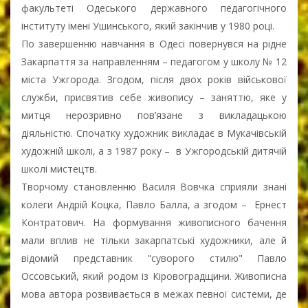
факультеті Одеського державного педагогічного
інституту імені Ушинського, який закінчив у 1980 році.
По завершенню навчання в Одесі повернувся на рідне
Закарпаття за направленням – педагогом у школу № 12
міста Ужгорода. Згодом, після двох років військової
служби, присвятив себе живопису – заняттю, яке у
митця нерозривно пов’язане з викладацькою
діяльністю. Спочатку художник викладає в Мукачівській
художній школі, а з 1987 року – в Ужгородській дитячій
школі мистецтв.
Творчому становленню Василя Вовчка сприяли знані
колеги Андрій Коцка, Павло Балла, а згодом – Ернест
Контратович. На формування живописного бачення
мали вплив не тільки закарпатські художники, але й
відомий представник "суворого стилю" Павло
Оссовський, який родом із Кіровоградщини. Живописна
мова автора розвивається в межах певної системи, де