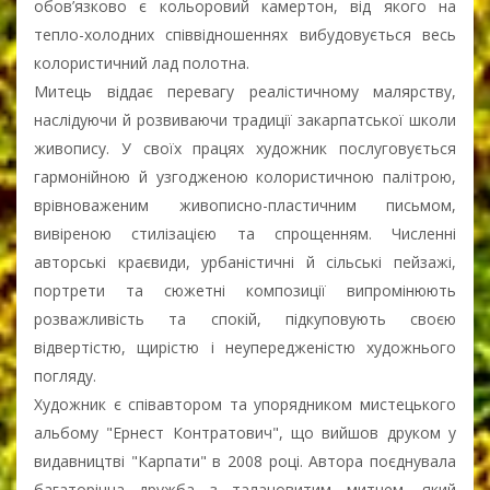
обов’язково є кольоровий камертон, від якого на
тепло-холодних співвідношеннях вибудовується весь
колористичний лад полотна.
Митець віддає перевагу реалістичному малярству,
наслідуючи й розвиваючи традиції закарпатської школи
живопису. У своїх працях художник послуговується
гармонійною й узгодженою колористичною палітрою,
врівноваженим живописно-пластичним письмом,
вивіреною стилізацією та спрощенням. Численні
авторські краєвиди, урбаністичні й сільські пейзажі,
портрети та сюжетні композиції випромінюють
розважливість та спокій, підкуповують своєю
відвертістю, щирістю і неупередженістю художнього
погляду.
Художник є співавтором та упорядником мистецького
альбому "Ернест Контратович", що вийшов друком у
видавництві "Карпати" в 2008 році. Автора поєднувала
багаторічна дружба з талановитим митцем, який