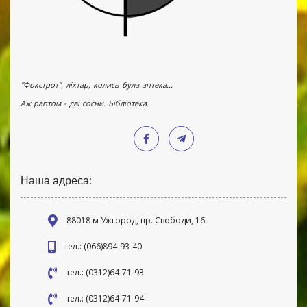
"Фокстрот", ліхтар, колись була аптека...
Аж раптом - дві сосни. Бібліотека.
Наша адреса:
88018 м Ужгород, пр. Свободи, 16
тел.: (066)894-93-40
тел.: (0312)64-71-93
тел.: (0312)64-71-94