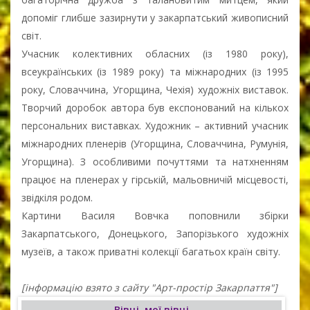
допоміг глибше зазирнути у закарпатський живописний
світ.
Учасник колективних обласних (із 1980 року),
всеукраїнських (із 1989 року) та міжнародних (із 1995
року, Словаччина, Угорщина, Чехія) художніх виставок.
Творчий доробок автора був експонований на кількох
персональних виставках. Художник – активний учасник
міжнародних пленерів (Угорщина, Словаччина, Румунія,
Угорщина). З особливими почуттями та натхненням
працює на пленерах у гірській, мальовничій місцевості,
звідкіля родом.
Картини Василя Вовчка поповнили збірки
Закарпатського, Донецького, Запорізького художніх
музеїв, а також приватні колекції багатьох країн світу.
[інформацію взято з сайту "Арт-простір Закарпаття"]
Вівці, мої вівці