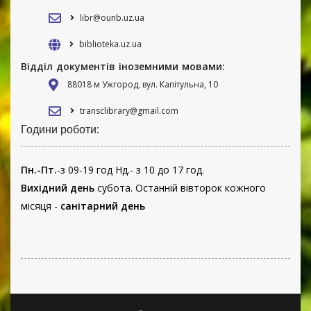
libr@ounb.uz.ua
biblioteka.uz.ua
Відділ документів іноземними мовами:
88018 м Ужгород, вул. Капітульна, 10
transclibrary@gmail.com
Години роботи:
Пн.-Пт.
-з 09-19 год Нд.- з 10 до 17 год.
Вихідний день
субота. Останній вівторок кожного
місяця -
санітарний день