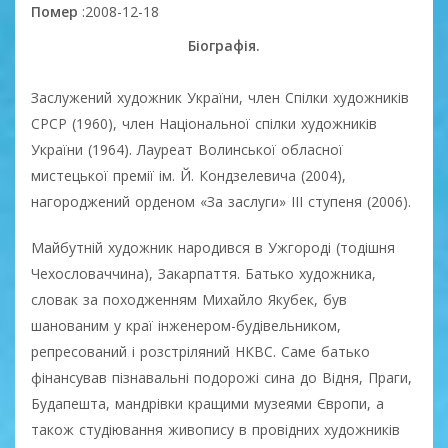
Помер
:2008-12-18
Біографія.
Заслужений художник України, член Спілки художників
СРСР (1960), член Національної спілки художників
України (1964). Лауреат Волинської обласної
мистецької премії ім. Й. Кондзелевича (2004),
нагороджений орденом «За заслуги» III ступеня (2006).
Майбутній художник народився в Ужгороді (тодішня
Чехословаччина), Закарпаття. Батько художника,
словак за походженням Михайло Якубек, був
шанованим у краї інженером-будівельником,
репресований і розстріляний НКВС. Саме батько
фінансував пізнавальні подорожі сина до Відня, Праги,
Будапешта, мандрівки кращими музеями Європи, а
також студіювання живопису в провідних художників