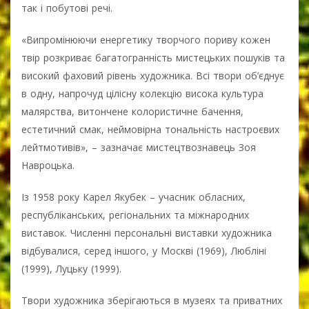
так і побутові речі.
«Випромінюючи енергетику творчого пориву кожен
твір розкриває багатогранність мистецьких пошуків та
високий фаховий рівень художника. Всі твори об’єднує
в одну, напрочуд цілісну колекцію висока культура
малярства, витончене колористичне бачення,
естетичний смак, неймовірна тональність настроєвих
лейтмотивів», – зазначає мистецтвознавець Зоя
Навроцька.
Із 1958 року Карел Якубек – учасник обласних,
республіканських, регіональних та міжнародних
виставок. Численні персональні виставки художника
відбувалися, серед іншого, у Москві (1969), Любліні
(1999), Луцьку (1999).
Твори художника зберігаються в музеях та приватних