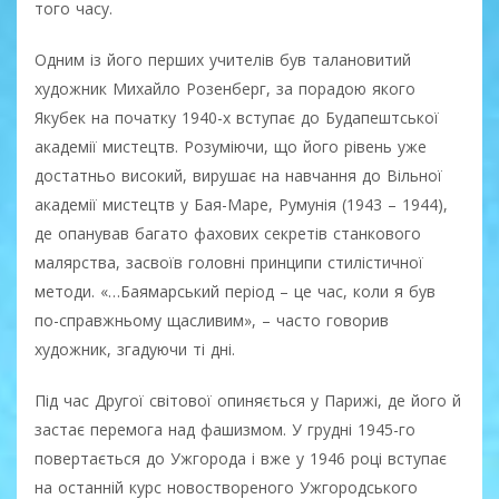
того часу.
Одним із його перших учителів був талановитий
художник Михайло Розенберг, за порадою якого
Якубек на початку 1940-х вступає до Будапештської
академії мистецтв. Розуміючи, що його рівень уже
достатньо високий, вирушає на навчання до Вільної
академії мистецтв у Бая-Маре, Румунія (1943 – 1944),
де опанував багато фахових секретів станкового
малярства, засвоїв головні принципи стилістичної
методи. «…Баямарський період – це час, коли я був
по-справжньому щасливим», – часто говорив
художник, згадуючи ті дні.
Під час Другої світової опиняється у Парижі, де його й
застає перемога над фашизмом. У грудні 1945-го
повертається до Ужгорода і вже у 1946 році вступає
на останній курс новоствореного Ужгородського