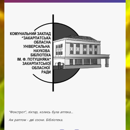
"Фокстрот", ліхтар, колись була аптека...
Аж раптом - дві сосни. Бібліотека.