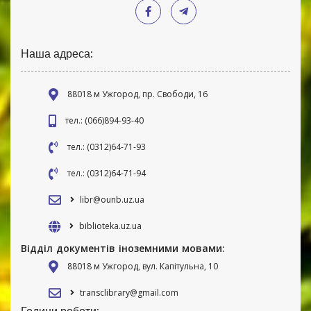
Наша адреса:
88018 м Ужгород, пр. Свободи, 16
тел.: (066)894-93-40
тел.: (0312)64-71-93
тел.: (0312)64-71-94
libr@ounb.uz.ua
biblioteka.uz.ua
Відділ документів іноземними мовами:
88018 м Ужгород, вул. Капітульна, 10
transclibrary@gmail.com