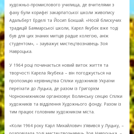
художньо-промислового училища, де вчителями з
фаху були корифеї закарпатської школи живопису
Адальберт Ерделі та Йосип Бокшай. «Носій блискучих
традицій Баямарської школи, Карел Якубек вже тоді
був для цих знаних митців радше колегою, аніж
студентом», – зауважує мистецтвознавець Зоя
Навроцька.
У 1964 році починається новий виток життя та
творчості Карела Якубека – він погоджується на
пропозицію керівництва Спілки художників України
переїхати до Луцька, де разом із Григорієм
Чорнокнижником організовує Волинську секцію Спілки
художників та відділення Художнього фонду. Разом із
тим працює головним художником міста.
«Коли 1964 року Карл Михайлович з’явився у Луцьку, –
розповідала тоді мистецтвознавець Зоя Навроцька, –