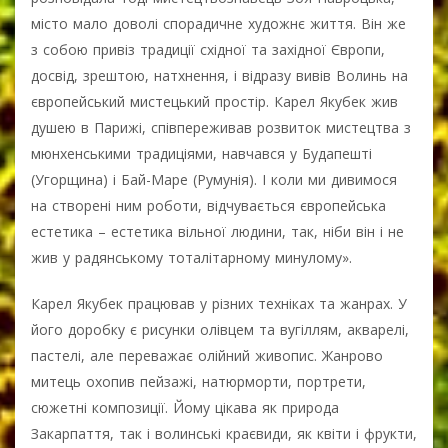
місто мало доволі спорадичне художнє життя. Він же
з собою привіз традиції східної та західної Європи,
досвід, зрештою, натхнення, і відразу вивів Волинь на
європейський мистецький простір. Карел Якубек жив
душею в Парижі, співпереживав розвиток мистецтва з
мюнхенськими традиціями, навчався у Будапешті
(Угорщина) і Бай-Маре (Румунія). І коли ми дивимося
на створені ним роботи, відчувається європейська
естетика – естетика вільної людини, так, ніби він і не
жив у радянському тоталітарному минулому».
Карел Якубек працював у різних техніках та жанрах. У
його доробку є рисунки олівцем та вугіллям, акварелі,
пастелі, але переважає олійний живопис. Жанрово
митець охопив пейзажі, натюрморти, портрети,
сюжетні композиції. Йому цікава як природа
Закарпаття, так і волинські краєвиди, як квіти і фрукти,