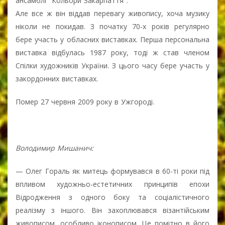
ансамблі "Кольори Закарпаття".
Але все ж він віддав перевагу живопису, хоча музику
ніколи не покидав. З початку 70-х років регулярно
бере участь у обласних виставках. Перша персональна
виставка відбулась 1987 року, тоді ж став членом
Спілки художників України. З цього часу бере участь у
закордонних виставках.
Помер 27 червня 2009 року в Ужгороді.
Володимир Мишанич:
— Олег Гораль як митець формувався в 60-ті роки під
впливом художньо-естетичних принципів епохи
Відродження з одного боку та соціалістичного
реалізму з іншого. Він захоплювався візантійським
живописом, особливо іконописом. Це помітно в його