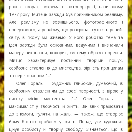
ранніх творах, зокрема в автопортреті, написаному
1977 року. Митець завжди був прихильником реалізму.
Але реалізму не зовнішнього, фотографічного і
поверхового, а реалізму, що розкриває сутність речей,
світу, в якому ми живемо. У його роботах тема та
ідея завжди були основними, ведучими і визначали
манеру виконання, колорит, систему образотворення.
Митця характеризує постійний творчий пошук,
серйозне ставлення до мистецтва, вірність принципам
та переконанням […].
— Олег Гораль — художник глибокий, думаючий, із
серйозним ставленням до своєї творчості, з вірою у
високу місію мистецтва. […] Олег Гораль —
максималіст у творчості й житті. Він звик працювати
до знемоги, гуляти, на жаль, — також, що створює
йому багато проблем у житті. Понад усе художник
цінує особисту й творчу свободу. Зізнається, що в