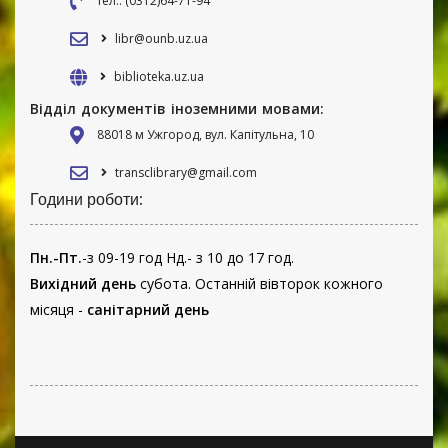
тел.: (0312)64-71-94
libr@ounb.uz.ua
biblioteka.uz.ua
Відділ документів іноземними мовами:
88018 м Ужгород, вул. Капітульна, 10
transclibrary@gmail.com
Години роботи:
Пн.-Пт.
-з 09-19 год Нд.- з 10 до 17 год.
Вихідний день
субота. Останній вівторок кожного
місяця -
санітарний день