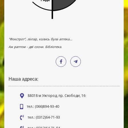
"Фокстрот", ліхтар, колись була аптека...
Аж раптом - дві сосни. Бібліотека.
Наша адреса:
88018 м Ужгород, пр. Свободи, 16
тел.: (066)894-93-40
тел.: (0312)64-71-93