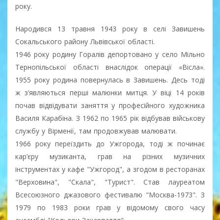
року.
Народився 13 травня 1943 року в селі Завишень
Сокальського району Львівської області.
1946 року родину Горалів депортовано у село Мільно
Тернопільської області внаслідок операції «Вісла».
1955 року родина повернулась в Завишень. Десь тоді
ж з’являються перші малюнки митця. У віці 14 років
почав відвідувати заняття у професійного художника
Василя Карабіна. З 1962 по 1965 рік відбував військову
службу у Вірменії, там продовжував малювати.
1966 року переїздить до Ужгорода, тоді ж починає
кар’єру музиканта, грав на різних музичних
інструментах у кафе "Ужгород", а згодом в ресторанах
"Верховина", "Скала", "Турист". Став лауреатом
Всесоюзного джазового фестивалю "Москва-1973". З
1979 по 1983 роки грав у відомому свого часу