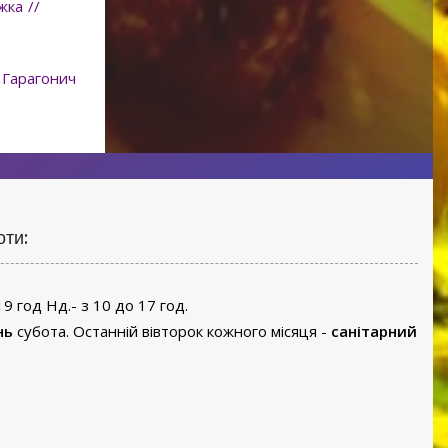
жка //
 Гарагонич
оти:
19 год Нд.- з 10 до 17 год.
нь
субота. Останній вівторок кожного місяця -
санітарний