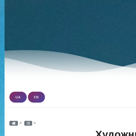
UA
EN
>
>
Художн