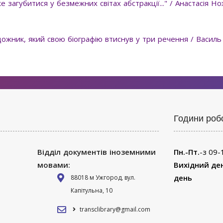
 загубитися у безмежних світах абстракції..." / Анастасія Но
дожник, який свою біографію втиснув у три речення / Василь
Години роб
Відділ документів іноземними
Пн.-Пт.
-з 09-
мовами:
Вихідний де
день
88018 м Ужгород, вул.
Капітульна, 10
transclibrary@gmail.com