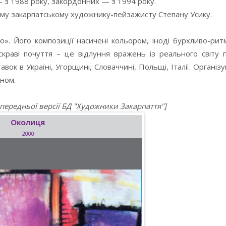
— з 1988 року, закордонних — з 1994 року.
ому закарпатському художнику-пейзажисту Степану Усику.
». Його композиції насичені кольором, іноді бурхливо-ритм
, яскраві почуття – це відлуння вражень із реального світу
вок в Україні, Угорщині, Словаччині, Польщі, Італії. Організу
оном.
опередньої версії БД "Художники Закарпаття"]
Околиця
2000