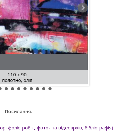
110 x 90
полотно, олія
полотн
Посилання.
ртфоліо робіт, фото- та відеоархів, бібліографія)