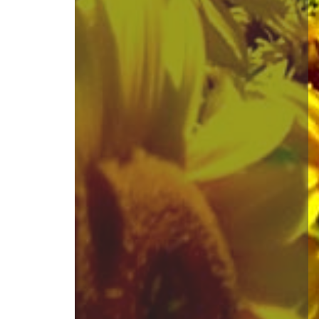
110 x 90
о, олія, змішана техніка