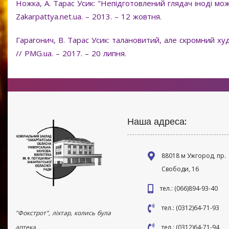
Ножка, А. Тарас Усик: "Непідготовлений глядач іноді може
Zakarpattya.net.ua. – 2013. – 12 жовтня.
Гарагонич, В. Тарас Усик: талановитий, але скромний ху
// PMG.ua. – 2017. – 20 липня.
Наша адреса:
88018 м Ужгород, пр.
Свободи, 16
тел.: (066)894-93-40
тел.: (0312)64-71-93
"Фокстрот", ліхтар, колись була
аптека...
тел.: (0312)64-71-94