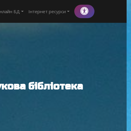
нлайн БД
Інтернет ресурси
кова бібліотека