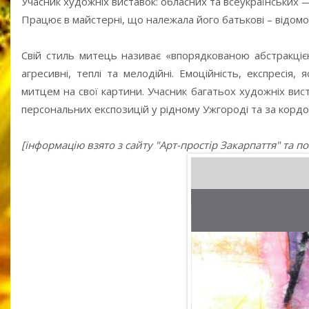
Учасник художніх виставок: обласних та всеукраїнських 
Працює в майстерні, що належала його батькові – відом
Свій стиль митець називає «впорядкованою абстракцією
агресивні, теплі та мелодійні. Емоційність, експресія
митцем на свої картини. Учасник багатьох художніх виста
персональних експозицій у рідному Ужгороді та за корд
[інформацію взято з сайту "Арт-простір Закарпаття" та п
Над озером
2010