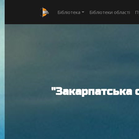
Бібліотека
Бібліотеки області
П
"Закарпатська 