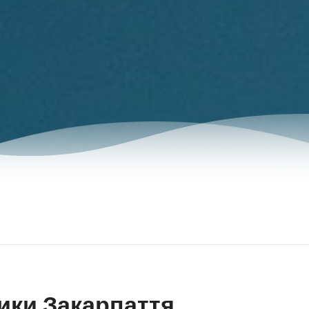
ики Закарпаття