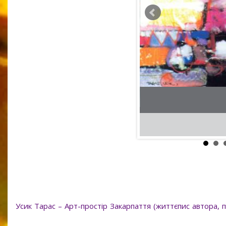
110 x 90
полотно, олія
Усик Тарас – Арт-простір Закарпаття (життєпис автора, по