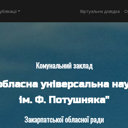
ублікації
Віртуальна довідка
О
Комунальний заклад
обласна універсальна нау
ім. Ф. Потушняка"
Закарпатської обласної ради