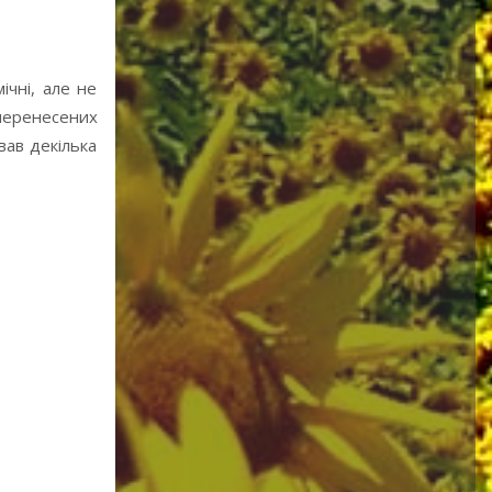
ічні, але не
 перенесених
вав декілька
Спогад про літо
2000