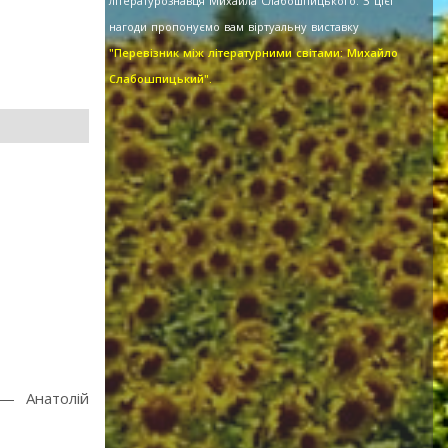
літературознавця Михайла Слабошпицького. З цієї
нагоди пропонуємо вам віртуальну виставку
"Перевізник між літературними світами: Михайло
Слабошпицький".
 — Анатолій