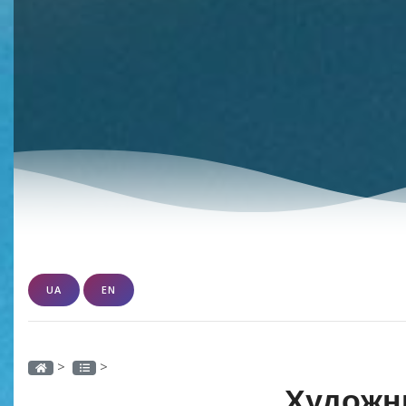
UA
EN
>
>
Художн