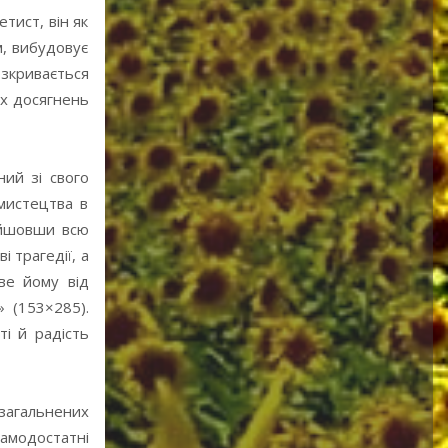
тист, він як
м, вибудовує
озкривається
их досягнень
ний зі свого
мистецтва в
ойшовши всю
 трагедії, а
иве йому від
 (153×285).
ті й радість
узагальнених
самодостатні