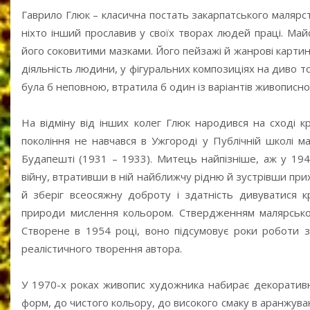
Гаврило Глюк – класична постать закарпатського малярств
ніхто інший прославив у своїх творах людей праці. Май
його соковитими мазками. Його пейзажі й жанрові картин
діяльність людини, у фігуральних композиціях на диво 
була б неповною, втратила б один із варіантів живописної
На відміну від інших колег Глюк народився на сході кр
покоління не навчався в Ужгороді у Публічній школі 
Будапешті (1931 – 1933). Митець найпізніше, аж у 19
війну, втративши в ній найближчу рідню й зустрівши прих
й зберіг всеосяжну доброту і здатність дивуватися кр
природи мислення кольором. Ствердженням малярської
Створене в 1954 році, воно підсумовує роки роботи з 
реалістичного творення автора.
У 1970-х роках живопис художника набирає декоративно
форм, до чистого кольору, до високого смаку в аранжува