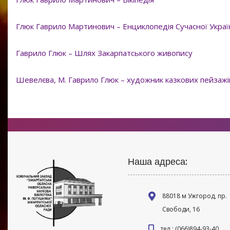
Глюк Гаврило Мартинович – Енциклопедія Сучасної Украї
Гаврило Глюк – Шлях Закарпатського живопису
Шевелєва, М. Гаврило Глюк – художник казкових пейзажів 
Наша адреса:
88018 м Ужгород, пр.
Свободи, 16
тел.: (066)894-93-40