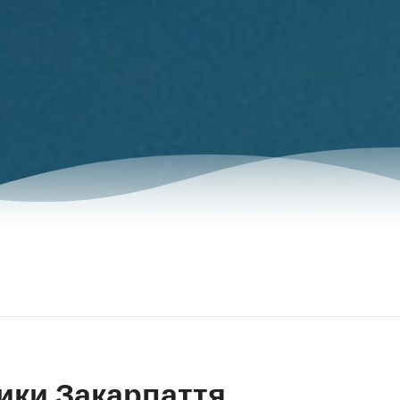
ики Закарпаття