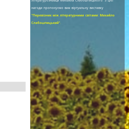
літературознавця Михайла Слабошпицького. З цієї
нагоди пропонуємо вам віртуальну виставку
"Перевізник між літературними світами: Михайло
Слабошпицький".