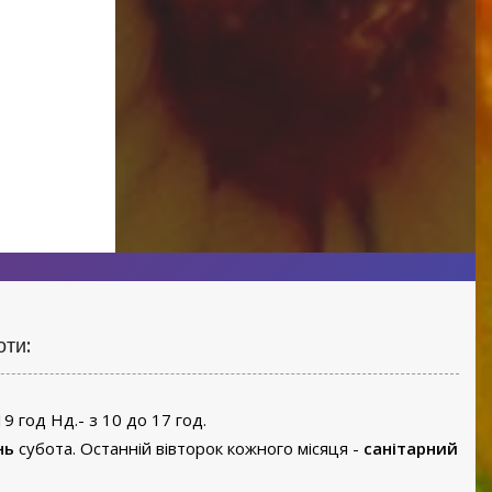
оти:
19 год Нд.- з 10 до 17 год.
нь
субота. Останній вівторок кожного місяця -
санітарний