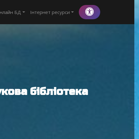
нлайн БД
Інтернет ресурси
кова бібліотека