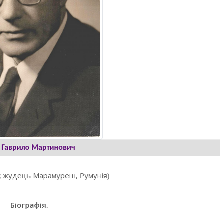
 Гаврило Мартинович
єй; жудець Марамуреш, Румунія)
Біографія.