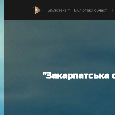
Бібліотека
Бібліотеки області
П
"Закарпатська 