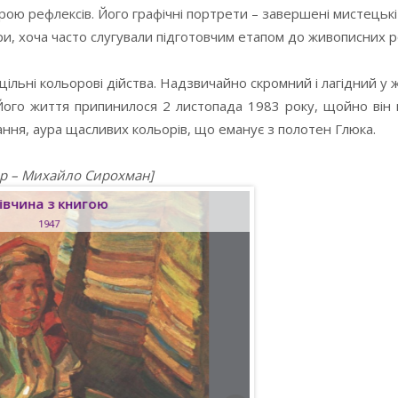
грою рефлексів. Його графічні портрети – завершені мистецькі 
ори, хоча часто слугували підготовчим етапом до живописних р
цільні кольорові дійства. Надзвичайно скромний і лагідний у ж
 Його життя припинилося 2 листопада 1983 року, щойно ві
ання, аура щасливих кольорів, що еманує з полотен Глюка.
тор – Михайло Сирохман]
івчина з книгою
1947