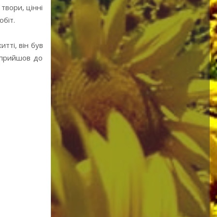
твори, цінні
обіт.
итті, він був
н прийшов до
Мати з дитиною
1947