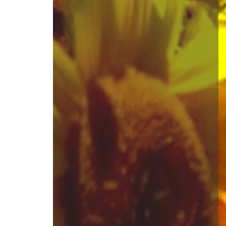
49 x 69
полотно, олія