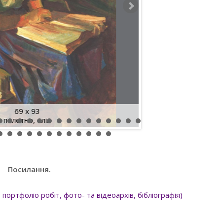
69 x 93
полотно, олія
Посилання.
портфоліо робіт, фото- та відеоархів, бібліографія)