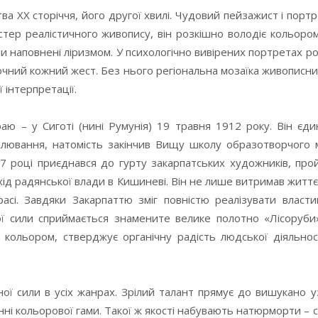
а ХХ сторіччя, його другої хвилі. Чудовий пейзажист і портре
стер реалістичного живопису, він розкішно володіє кольоро
и наповнені ліризмом. У психологічно вивірених портретах р
точний кожний жест. Без нього регіональна мозаїка живописн
 інтерпретації.
аю – у Сиготі (нині Румунія) 19 травня 1912 року. Він єди
малювання, натомість закінчив Вищу школу образотворчого 
47 році приєднався до гурту закарпатських художників, пр
ід радянської влади в Кишиневі. Він не лише витримав життєві
асі. Завдяки Закарпаттю зміг повністю реалізувати власт
 сили сприймається знамените велике полотно «Лісоруби»
кольором, стверджує органічну радість людської діяльнос
ї сили в усіх жанрах. Зрілий талант прямує до вишукано 
нні кольорової гами. Такої ж якості набувають натюрморти – 