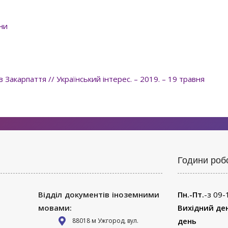
ни
Закарпаття // Український інтерес. – 2019. – 19 травня
Години роб
Відділ документів іноземними
Пн.-Пт.
-з 09-
мовами:
Вихідний де
день
88018 м Ужгород, вул.