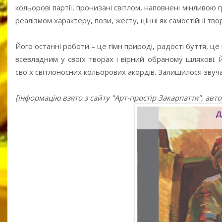
кольорові партії, пронизані світлом, наповнені мінливою 
реалізмом характеру, пози, жесту, цінні як самостійні тв
Його останні роботи – це гімн природі, радості буття, це 
всевладним у своїх творах і вірний обраному шляхові.
своїх світлоносних кольорових акордів. Залишилося звуч
[інформацію взято з сайту "Арт-простір Закарпаття", ав
Сплав лісу
Д
1956