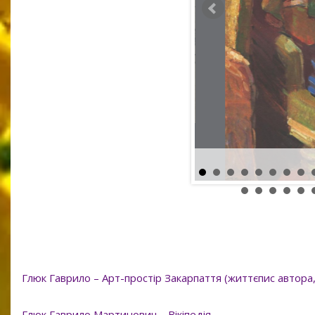
40,5 x 28,5
папір, олівець
Глюк Гаврило – Арт-простір Закарпаття (життєпис автора, 
Глюк Гаврило Мартинович – Вікіпедія