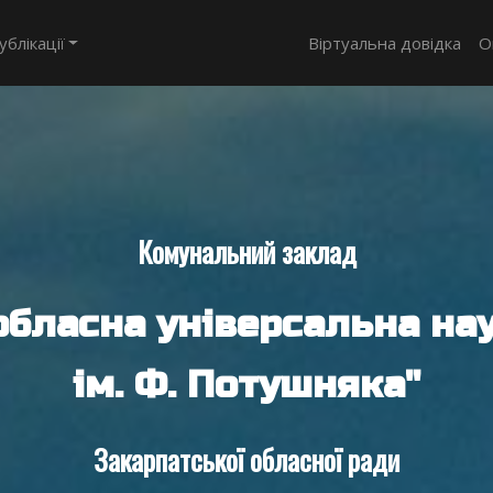
ублікації
Віртуальна довідка
О
Комунальний заклад
обласна універсальна нау
ім. Ф. Потушняка"
Закарпатської обласної ради