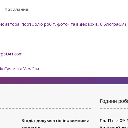
Посилання.
 автора, портфоліо робіт, фото- та відеоархів, бібліографія)
rpatArt.com
я Сучасної України
Години роб
Відділ документів іноземними
Пн.-Пт.
-з 09-
мовами:
Вихідний де