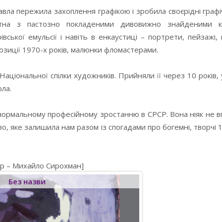
ла пережила захоплення графікою і зробила своєрідні графічн
лотна з пастозно покладеними дивовижно знайденими 
івської емульсії і навіть в енкаустиці – портрети, пейзажі
позиції 1970-х років, малюнки фломастерами.
ціональної спілки художників. Прийняли її через 10 років, 
ла.
нормальному професійному зростанню в СРСР. Вона ніяк не в
, яке залишила нам разом із спогадами про богемні, творчі 1
тор – Михайло Сирохман]
Без назви