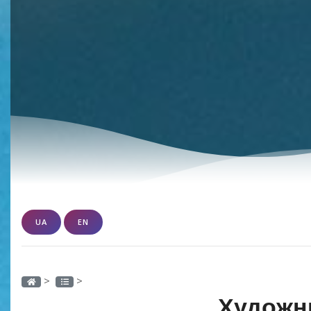
UA
EN
>
>
Художн