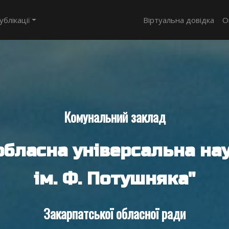
ублікації
Віртуальна довідка
О
Комунальний заклад
обласна універсальна нау
ім. Ф. Потушняка"
Закарпатської обласної ради