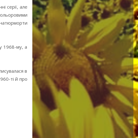
і серії, але
кольоровими
, натюрморти
у 1968-му, а
писувалася в
960-ті й про
Без назви