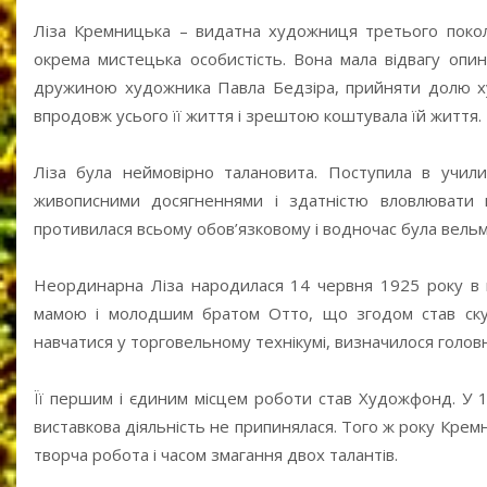
Ліза Кремницька – видатна художниця третього поколі
окрема мистецька особистість. Вона мала відвагу опин
дружиною художника Павла Бедзіра, прийняти долю худ
впродовж усього її життя і зрештою коштувала їй життя.
Ліза була неймовірно талановита. Поступила в учил
живописними досягненнями і здатністю вловлювати н
противилася всьому обов’язковому і водночас була вель
Неординарна Ліза народилася 14 червня 1925 року в н
мамою і молодшим братом Отто, що згодом став скул
навчатися у торговельному технікумі, визначилося голов
Її першим і єдиним місцем роботи став Художфонд. У 19
виставкова діяльність не припинялася. Того ж року Крем
творча робота і часом змагання двох талантів.