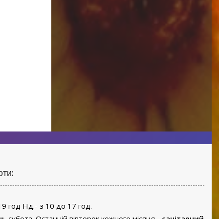
оти:
19 год Нд.- з 10 до 17 год.
нь
субота. Останній вівторок кожного місяця -
санітарний