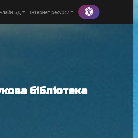
нлайн БД
Інтернет ресурси
кова бібліотека