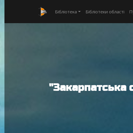
Бібліотека
Бібліотеки області
П
"Закарпатська 