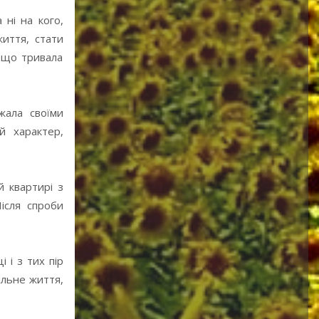
ні на кого,
життя, стати
 що тривала
жала своїми
й характер,
 квартирі з
ісля спроби
 і з тих пір
ільне життя,