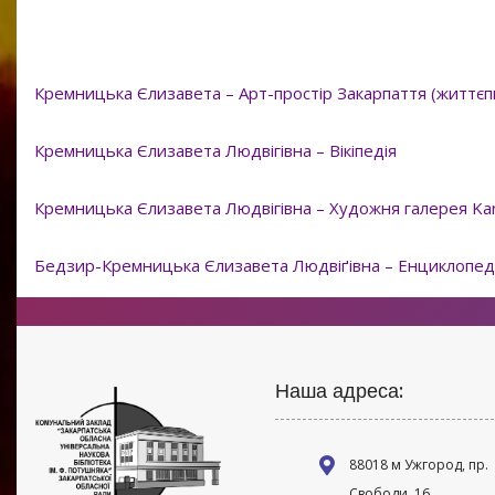
Кремницька Єлизавета – Арт-простір Закарпаття (життєпис
Кремницька Єлизавета Людвігівна – Вікіпедія
Кремницька Єлизавета Людвігівна – Художня галерея Ka
Бедзир-Кремницька Єлизавета Людвіґівна – Енциклопеді
Наша адреса:
88018 м Ужгород, пр.
Свободи, 16