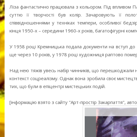
Ліза фантастично працювала з кольором. Під впливом Пав
суттю її творчості був колір. Зачаровують її по
співвідношеннями у техніках темпери, особливої бедзір
кінця 1950-х – середини 1960-х років, багатофігурні ком
У 1958 році Кремницька подала документи на вступ до На
ще через 10 років, у 1978 році художниця раптово помер
Над нею тяжів увесь набір чинників, що перешкоджали 
контекст соцреалізму. Однак вона зробила своє мистецтво
тих, що були в епіцентрі мистецьких подій.
[інформацію взято з сайту "Арт-простір Закарпаття", ав
Без назви