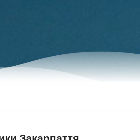
ики Закарпаття