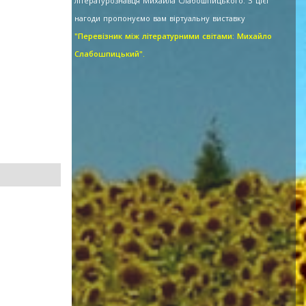
літературознавця Михайла Слабошпицького. З цієї
нагоди пропонуємо вам віртуальну виставку
"Перевізник між літературними світами: Михайло
Слабошпицький".