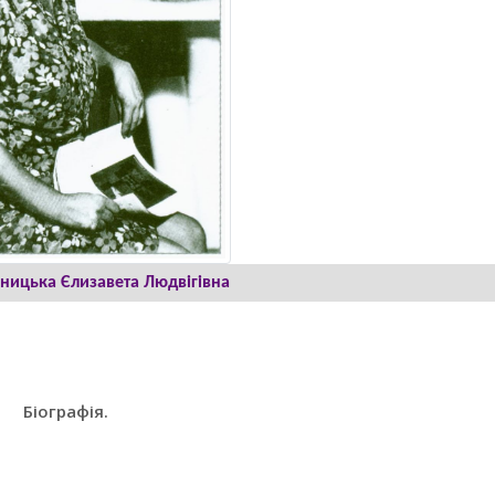
ницька Єлизавета Людвігівна
Біографія.