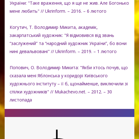
України: "Таке враження, що я ще не жив. Але Богонько
мене любить" // Ukrinform. – 2016. – 6 лютого
Когутич, Т. Володимир Микита, академік,
закарпатський художник: "Я відмовився від звань
“заслужений” та “народний художник України”, бо вони
нині девальвовані" // Ukrinform. – 2019. – 1 лютого
Попович, О. Володимир Микита: "Якби хтось почув, що
сказала мені Яблонська у коридорі Київського
художнього інституту – її б, щонайменше, виключили зі
спілки художників" // Mukachevo.net. – 2012. – 30
листопада