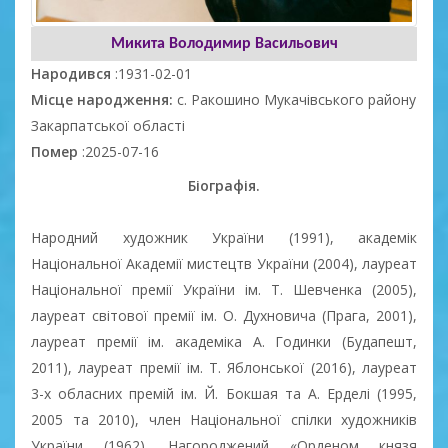
Микита Володимир Васильович
Народився
:1931-02-01
Місце народження:
с. Ракошино Мукачівського району
Закарпатської області
Помер
:2025-07-16
Біографія.
Народний художник України (1991), академік
Національної Академії мистецтв України (2004), лауреат
Національної премії України ім. Т. Шевченка (2005),
лауреат світової премії ім. О. Духновича (Прага, 2001),
лауреат премії ім. академіка А. Годинки (Будапешт,
2011), лауреат премії ім. Т. Яблонської (2016), лауреат
3-х обласних премій ім. Й. Бокшая та А. Ерделі (1995,
2005 та 2010), член Національної спілки художників
України (1962). Нагороджений «Орденом князя