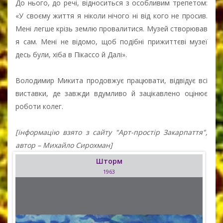
До нього, до речі, відноситься з особливим трепетом:
«У своєму життя я ніколи нічого ні від кого не просив.
Мені легше крізь землю провалитися. Музей створював
я сам. Мені не відомо, щоб подібні прижиттєві музеї
десь були, хіба в Пікассо й Далі».
Володимир Микита продовжує працювати, відвідує всі
виставки, де завжди вдумливо й зацікавлено оцінює
роботи колег.
[інформацію взято з сайту "Арт-простір Закарпаття",
автор – Михайло Сирохман]
Шторм
1963