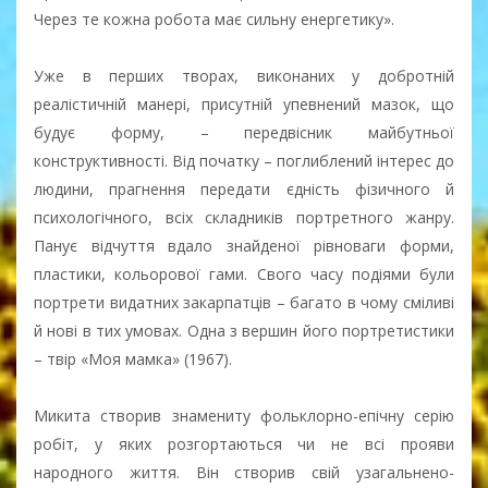
Через те кожна робота має сильну енергетику».
Уже в перших творах, виконаних у добротній
реалістичній манері, присутній упевнений мазок, що
будує форму, – передвісник майбутньої
конструктивності. Від початку – поглиблений інтерес до
людини, прагнення передати єдність фізичного й
психологічного, всіх складників портретного жанру.
Панує відчуття вдало знайденої рівноваги форми,
пластики, кольорової гами. Свого часу подіями були
портрети видатних закарпатців – багато в чому сміливі
й нові в тих умовах. Одна з вершин його портретистики
– твір «Моя мамка» (1967).
Микита створив знамениту фольклорно-епічну серію
робіт, у яких розгортаються чи не всі прояви
народного життя. Він створив свій узагальнено-