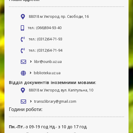
88018 м Ужгород, пр. Свободи, 16
тел.: (066)894-93-40
тел.: (0312)64-71-93
тел.: (0312)64-71-94
libr@ounb.uz.ua
biblioteka.uz.ua
Відділ документів іноземними мовами:
88018 м Ужгород, вул. Капітульна, 10
transclibrary@gmail.com
Години роботи:
Пн.-Пт.
-з 09-19 год Нд.- з 10 до 17 год.