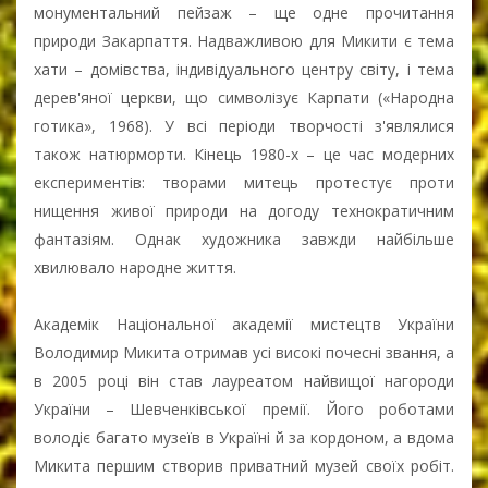
монументальний пейзаж – ще одне прочитання
природи Закарпаття. Надважливою для Микити є тема
хати – домівства, індивідуального центру світу, і тема
дерев'яної церкви, що символізує Карпати («Народна
готика», 1968). У всі періоди творчості з'являлися
також натюрморти. Кінець 1980-х – це час модерних
експериментів: творами митець протестує проти
нищення живої природи на догоду технократичним
фантазіям. Однак художника завжди найбільше
хвилювало народне життя.
Академік Національної академії мистецтв України
Володимир Микита отримав усі високі почесні звання, а
в 2005 році він став лауреатом найвищої нагороди
України – Шевченківської премії. Його роботами
володіє багато музеїв в Україні й за кордоном, а вдома
Микита першим створив приватний музей своїх робіт.