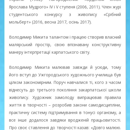
Ярослава Мудрого» IV і V ступеня (2006, 2011). Член журі
студентського конкурсу з живопису «Срібний
мольберт» (2016, весна 2017, осінь 2017).
Володимир Микита талантом і працею створив власний
малярський простір, свою впізнавану конструктивну
манеру інтерпретації карпатського світу.
Володимир Микита малював завжди й усюди, тому
його вступ до Ужгородського художнього училища був
цілком закономірним. Поруч навчалися ті, кого з часом
віднесуть до третього покоління закарпатської школи
живопису. Художник замолоду випрацював правила
життя в творчості – розробив закони самодисципліни,
практичну систему підтримування в тонусі організму, а
все інше додалося завдяки вродженій працьовитості.
Про своє ставлення до творчості казав: «Довго малюю.