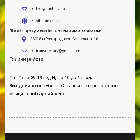
libr@ounb.uz.ua
biblioteka.uz.ua
Відділ документів іноземними мовами:
88018 м Ужгород, вул. Капітульна, 10
transclibrary@gmail.com
Години роботи:
Пн.-Пт.
-з 09-19 год Нд.- з 10 до 17 год.
Вихідний день
субота. Останній вівторок кожного
місяця -
санітарний день