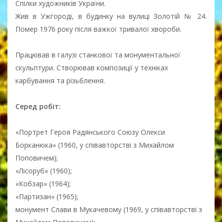
Спілки художників України.
Жив в Ужгороді, в будинку на вулиці Золотій № 24.
Помер 1976 року після важкої тривалої хвороби.
Працював в галузі станкової та монументальної
скульптури. Створював композиції у техніках
карбування та різьблення.
Серед робіт:
«Портрет Героя Радянського Союзу Олекси
Борканюка» (1960, у співавторстві з Михайлом
Поповичем);
«Лісоруб» (1960);
«Кобзар» (1964);
«Партизан» (1965);
монумент Слави в Мукачевому (1969, у співавторстві з