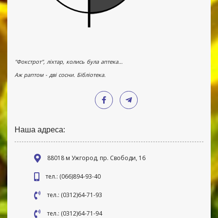
"Фокстрот", ліхтар, колись була аптека...
Аж раптом - дві сосни. Бібліотека.
Наша адреса:
88018 м Ужгород, пр. Свободи, 16
тел.: (066)894-93-40
тел.: (0312)64-71-93
тел.: (0312)64-71-94