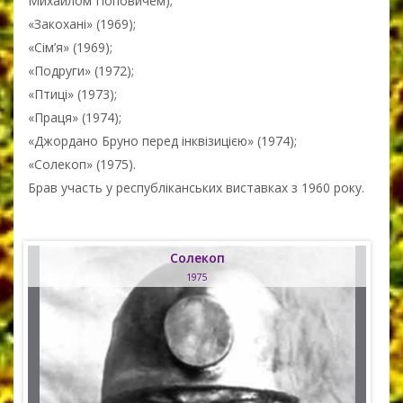
Михайлом Поповичем);
«Закохані» (1969);
«Сім’я» (1969);
«Подруги» (1972);
«Птиці» (1973);
«Праця» (1974);
«Джордано Бруно перед інквізицією» (1974);
«Солекоп» (1975).
Брав участь у республіканських виставках з 1960 року.
Солекоп
1975