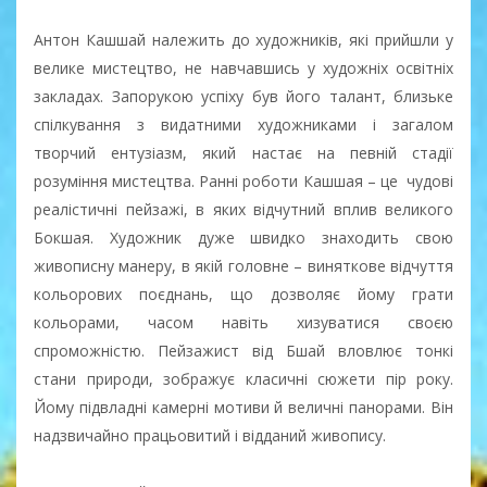
Антон Кашшай належить до художників, які прийшли у
велике мистецтво, не навчавшись у художніх освітніх
закладах. Запорукою успіху був його талант, близьке
спілкування з видатними художниками і загалом
творчий ентузіазм, який настає на певній стадії
розуміння мистецтва. Ранні роботи Кашшая – це чудові
реалістичні пейзажі, в яких відчутний вплив великого
Бокшая. Художник дуже швидко знаходить свою
живописну манеру, в якій головне – виняткове відчуття
кольорових поєднань, що дозволяє йому грати
кольорами, часом навіть хизуватися своєю
спроможністю. Пейзажист від Бшай вловлює тонкі
стани природи, зображує класичні сюжети пір року.
Йому підвладні камерні мотиви й величні панорами. Він
надзвичайно працьовитий і відданий живопису.