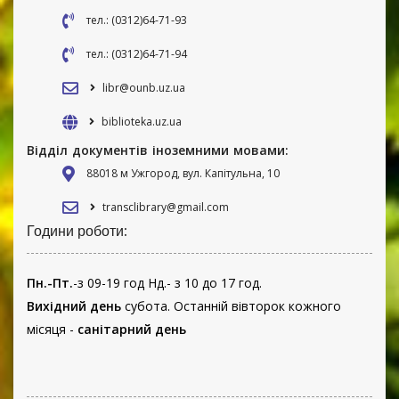
тел.: (0312)64-71-93
тел.: (0312)64-71-94
libr@ounb.uz.ua
biblioteka.uz.ua
Відділ документів іноземними мовами:
88018 м Ужгород, вул. Капітульна, 10
transclibrary@gmail.com
Години роботи:
Пн.-Пт.
-з 09-19 год Нд.- з 10 до 17 год.
Вихідний день
субота. Останній вівторок кожного
місяця -
санітарний день