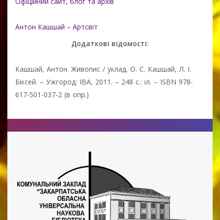
Офіційний сайт, блог та архів
Антон Кашшай – Артсвіт
Додаткові відомості:
Кашшай, Антон. Живопис / уклад. О. С. Кашшай, Л. І.
Біксей. – Ужгород: ІВА, 2011. – 248 с.: іл. – ISBN 978-
617-501-037-2 (в опр.)