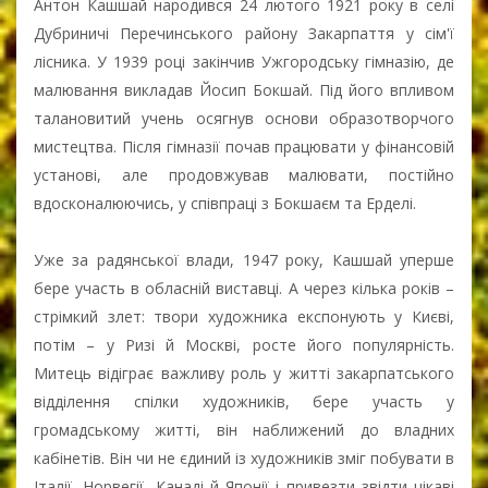
Антон Кашшай народився 24 лютого 1921 року в селі
Дубриничі Перечинського району Закарпаття у сім'ї
лісника. У 1939 році закінчив Ужгородську гімназію, де
малювання викладав Йосип Бокшай. Під його впливом
талановитий учень осягнув основи образотворчого
мистецтва. Після гімназії почав працювати у фінансовій
установі, але продовжував малювати, постійно
вдосконалюючись, у співпраці з Бокшаєм та Ерделі.
Уже за радянської влади, 1947 року, Кашшай уперше
бере участь в обласній виставці. А через кілька років –
стрімкий злет: твори художника експонують у Києві,
потім – у Ризі й Москві, росте його популярність.
Митець відіграє важливу роль у житті закарпатського
відділення спілки художників, бере участь у
громадському житті, він наближений до владних
кабінетів. Він чи не єдиний із художників зміг побувати в
Італії, Норвегії, Канаді й Японії і привезти звідти цікаві