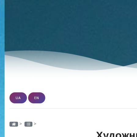
UA
EN
>
>
Художн