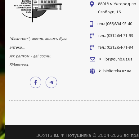
88018 м Ужгород, пр.
Свободи, 16
тел.: (066)894-93-40
тел.: (0312)64-71-93
"Фокстрот", ліхтар, колись була
аптека...
тел.: (0312)64-71-94
Аж раптом - дві сосни.
libr@ounb.uz.ua
Бібліотека.
biblioteka.uz.ua
ЗОУНБ ім. Ф.Потушняка © 2004-2026 всі пр