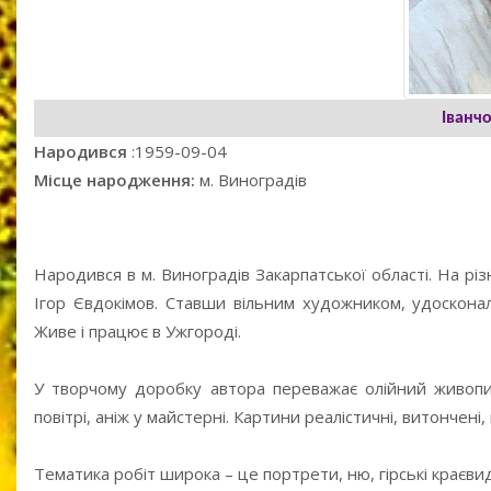
Іванч
Народився
:1959-09-04
Місце народження:
м. Виноградів
Народився в м. Виноградів Закарпатської області. На рі
Ігор Євдокімов. Ставши вільним художником, удоскона
Живе і працює в Ужгороді.
У творчому доробку автора переважає олійний живопи
повітрі, аніж у майстерні. Картини реалістичні, витончен
Тематика робіт широка – це портрети, ню, гірські краєвиди