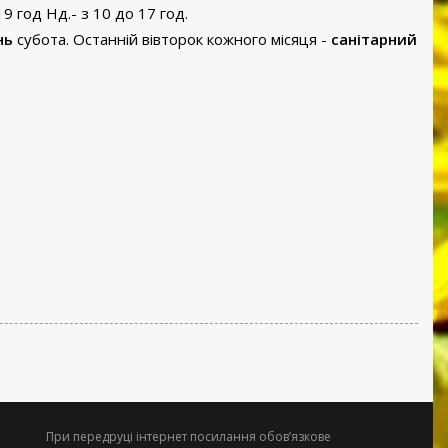
19 год Нд.- з 10 до 17 год.
нь
субота. Останній вівторок кожного місяця -
санітарний
При передруці інтернет посилання обов’язкове