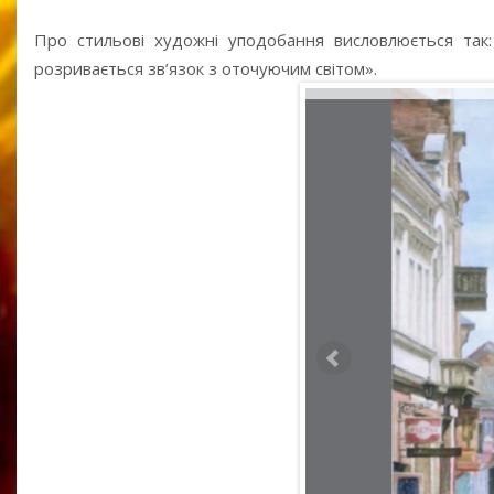
Про стильові художні уподобання висловлюється так:
розривається зв’язок з оточуючим світом».