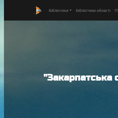
Бібліотека
Бібліотеки області
П
"Закарпатська 