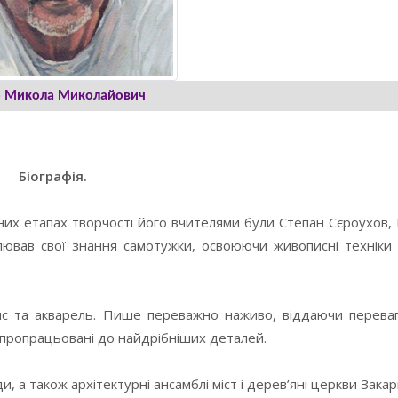
о Микола Миколайович
Біографія.
зних етапах творчості його вчителями були Степан Сєроухов, 
лював свої знання самотужки, освоюючи живописні техніки 
с та акварель. Пише переважно наживо, віддаючи переваг
і, пропрацьовані до найдрібніших деталей.
, а також архітектурні ансамблі міст і дерев’яні церкви Закар