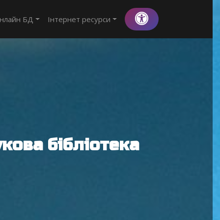
нлайн БД
Інтернет ресурси
кова бібліотека