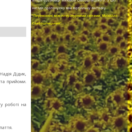
літературознавця Михайла Слабошпицького. З цієї
нагоди пропонуємо вам віртуальну виставку
"Перевізник між літературними світами: Михайло
Слабошпицький".
Надія Дідик,
та прийоми.
у роботі на
паття.