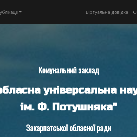
ублікації
Віртуальна довідка
О
Комунальний заклад
обласна універсальна нау
ім. Ф. Потушняка"
Закарпатської обласної ради