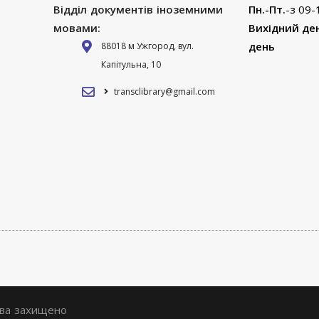
Відділ документів іноземними
Пн.-Пт.
-з 09-
мовами:
Вихідний де
день
88018 м Ужгород, вул.
Капітульна, 10
transclibrary@gmail.com
ава захищено