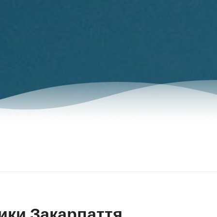
ики Закарпаття