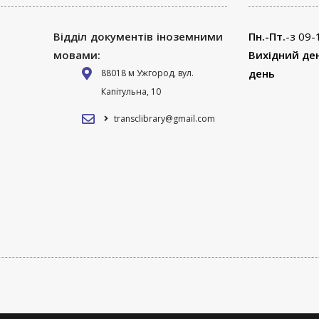
Відділ документів іноземними
Пн.-Пт.
-з 09-
мовами:
Вихідний де
день
88018 м Ужгород, вул.
Капітульна, 10
transclibrary@gmail.com