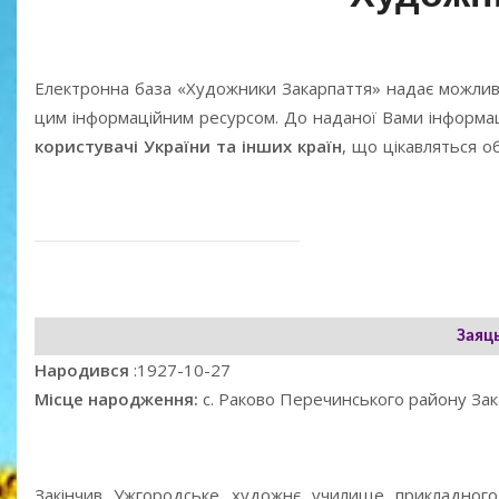
Електронна база «Художники Закарпаття» надає можлив
цим інформаційним ресурсом. До наданої Вами інформаці
користувачі України та інших країн
, що цікавляться 
Заяц
Народився
:1927-10-27
Місце народження:
с. Раково Перечинського району Зак
Закінчив Ужгородське художнє училище прикладного