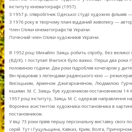
інституту кінематографії (1957).
З 1957 р. співробітник Одеської студії художніх фільмів
З 1976 року в творчому плані відданий живопису — авто
Член Спілки кінематографістів України.
Почесний член Спілки художників України.
В 1952 році Михайло Заяць робить спробу, без великої н
(ВДІК). І поступає! Вчитися було важко. Перші два рок
половиною години. Два роки підробляв кочегаром у дит
Він працював з легендами радянського кіно — режисера
Висоцьким, Арменом Джигарханяном, Людмилою Гурч
іншими. М. С. Заяць був художником-постановником 14 п
1957 році інституту, Заяць М. С. одержав направлення 
Вороніна асистентом художника-постановника в картині
постановником.
У віці 73 роки првів першу персональну виставку своїх 
серій. Тут і Гуцульщина, Кавказ, Крим, Волга, Причорном