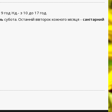
19 год Нд.- з 10 до 17 год.
нь
субота. Останній вівторок кожного місяця -
санітарний