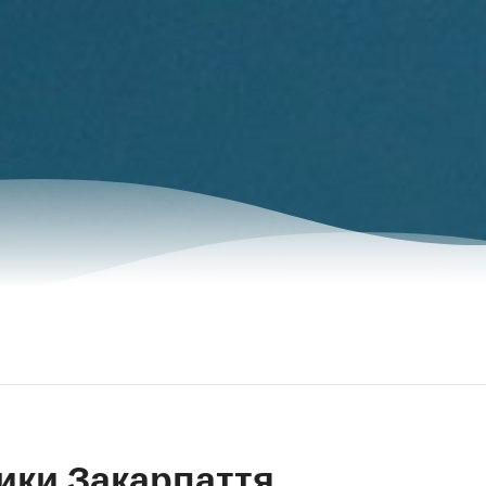
ики Закарпаття