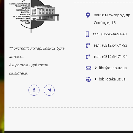
88018 м Ужгород, пр.
Свободи, 16
тел.: (066)894-93-40
тел.: (0312)64-71-93
"Фокстрот", ліхтар, колись була
аптека...
тел.: (0312)64-71-94
Аж раптом - дві сосни.
libr@ounb.uz.ua
Бібліотека.
biblioteka.uz.ua