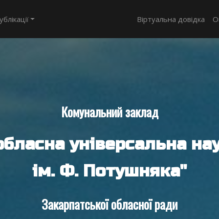
ублікації
Віртуальна довідка
О
Комунальний заклад
обласна універсальна нау
ім. Ф. Потушняка"
Закарпатської обласної ради