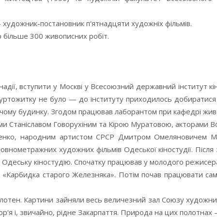
 — художник-постановник п'ятнадцяти художніх фільмів.
р більше 300 живописних робіт.
адії, вступити у Москві у Всесоюзний державний інститут кі
и гуртожитку не було — до інституту приходилось добиратися
ячому будинку. Згодом працював лаборантом при кафедрі жив
ми Станіславом Говорухіним та Кірою Муратовою, акторами
енко, народним артистом СРСР Дмитром Омеляновичем М
овнометражних художних фільмів Одеської кіностудії. Після 
на Одеську кіностудію. Спочатку працював у молодого режисе
 «Карбидка старого Железняка». Потім почав працювати са
полотен. Картини зайняли весь величезний зал Союзу художник
ор'я і, звичайно, рідне Закарпаття. Природа на цих полотнах 