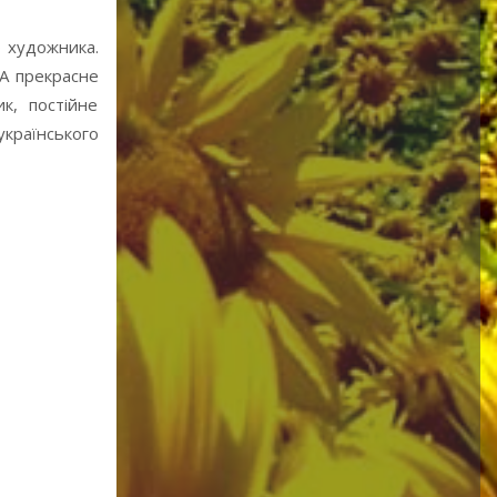
о художника.
 А прекрасне
к, постійне
країнського
Різний вік