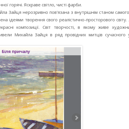
ної горячі. Яскраве світло, чисті фарби.
йла Зайця нерозривно пов'язана з внутрішнім станом самог
на ідеями творення свого реалістично-просторового світу.
расні композиції. Світ творчості, в якому живе художни
ивели Михайла Зайця в ряд провідних митців сучасного у
Біля причалу