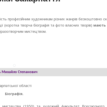
ість професійним художникам різних жанрів безкоштовно с
ї (коротка творча біографія та фото власних творів)
мають 
образотворчим мистецтвом.
ь Михайло Степанович
арпатської області
Біографія.
 мистецтва (1950) та художній факультет Всесоюзного