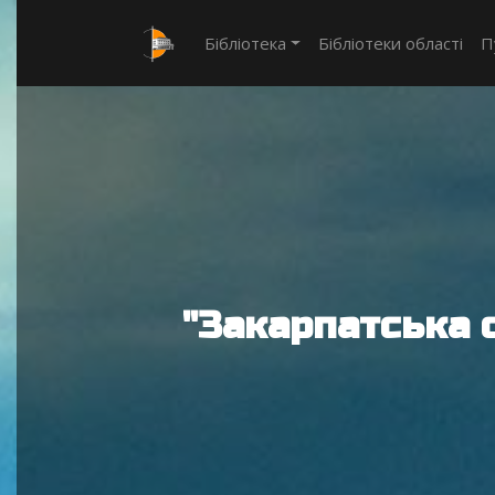
Бібліотека
Бібліотеки області
П
"Закарпатська 