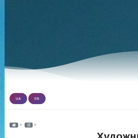
UA
EN
>
>
Художн