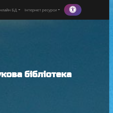
нлайн БД
Інтернет ресурси
кова бібліотека