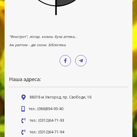
"Фокстрот", ліхтар, колись була аптека...
Аж раптом - дві сосни. Бібліотека.
Наша адреса:
88018 м Ужгород, пр. Свободи, 16
тел.: (066)894-93-40
тел.: (0312)64-71-93
тел.: (0312)64-71-94