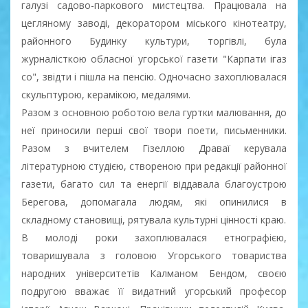
галузі садово-паркового мистецтва. Працювала на
цегляному заводі, декоратором міського кінотеатру,
районного Будинку культури, торгівлі, була
журналісткою обласної угорської газети "Карпати ігаз
со", звідти і пішла на пенсію. Одночасно захоплювалася
скульптурою, керамікою, медалями.
Разом з основною роботою вела гуртки малювання, до
неї приносили перші свої твори поети, письменники.
Разом з вчителем Гізеллою Драваї керувала
літературною студією, створеною при редакції районної
газети, багато сил та енергії віддавала благоустрою
Берегова, допомагала людям, які опинилися в
складному становищі, рятувала культурні цінності краю.
В молоді роки захоплювалася етнографією,
товаришувала з головою Угорського товариства
народних університетів Калманом Бендом, своєю
подругою вважає її видатний угорський професор