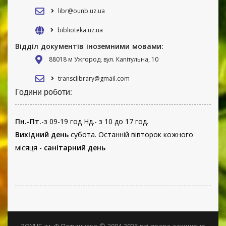
libr@ounb.uz.ua
biblioteka.uz.ua
Відділ документів іноземними мовами:
88018 м Ужгород, вул. Капітульна, 10
transclibrary@gmail.com
Години роботи:
Пн.-Пт.
-з 09-19 год Нд.- з 10 до 17 год.
Вихідний день
субота. Останній вівторок кожного
місяця -
санітарний день