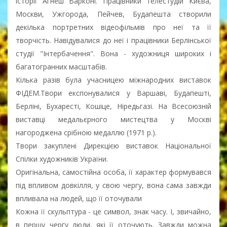
історії Агнеш Варконі. Працівники телестудій Києва,
Москви, Ужгорода, Пейчев, Будапешта створили
декілька портретних відеофільмів про неї та її
творчість. Навідувалися до неї і працівники Берлінської
студії "Інтербачення". Вона - художниця широких і
багатогранних масштабів.
Кілька разів була учасницею міжнародних виставок
ФІДЕМ.Твори експонувалися у Варшаві, Будапешті,
Берліні, Бухаресті, Кошіце, Ніредьгазі. На Всесоюзній
виставці медальєрного мистецтва у Москві
нагороджена срібною медаллю (1971 p.).
Твори закуплені Дирекцією виставок Національної
Спілки художників України.
Оригінальна, самостійна особа, її характер формувався
під впливом довкілля, у свою чергу, вона сама завжди
впливала на людей, що її оточували
Кожна її скульптура - це символ, знак часу. І, звичайно,
в першу чергу люди, які її оточують. Завжди можна