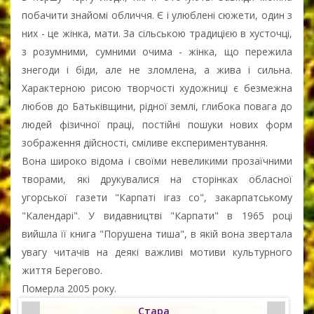
побачити знайомі обличчя. Є і улюблені сюжети, один з
них - це жінка, мати. За сільською традицією в хусточці,
з розумними, сумними очима - жінка, що пережила
знегоди і біди, але не зломлена, а жива і сильна.
Характерною рисою творчості художниці є безмежна
любов до Батьківщини, рідної землі, глибока повага до
людей фізичної праці, постійні пошуки нових форм
зображення дійсності, сміливе експериментування.
Вона широко відома і своїми невеликими прозаїчними
творами, які друкувалися на сторінках обласної
угорської газети "Карпаті ігаз со", закарпатському
"Календарі". У видавництві "Карпати" в 1965 році
вийшла її книга "Порушена тиша", в якій вона звертала
увагу читачів на деякі важливі мотиви культурного
життя Берегово.
Померла 2005 року.
Стара