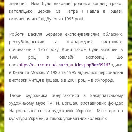
живописі. Ним були виконані розписи каплиці греко-
католицької церкви Св. Петра і Павла в Іршаві,
освячення якої відбулосяв 1995 році.
Роботи Василя Бердара експонувалисяна обласних,
республіканських та міжнародних виставках,
починаючи з 1957 року. Вони також були включені в
1980 році в ювілейні експозиції, що
прох
https://esu.com.ua/search_articles.php?id=39163
одили
в Києві та Москві. У 1980 та 1995 відбулися персональні
виставки митця в Іршаві, а в 2001 році – в Ужгороді.
Твори художника зберігаються в Закарпатському
художньому музеї ім. Й. Бокшая, виставкових фондах
Національної спілки художників України і Міністерства
культури України, а також уприватних колекціях.