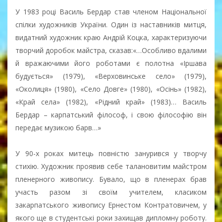
У 1983 році Василь Бердар став членом Національної
спілки художників України. Один із наставників митця,
видатний художник краю Андрій Коцка, характеризуючи
творчий доробок майстра, сказав:«…Особливо вдалими
й вражаючими його роботами є полотна «Іршава
будується» (1979), «Верховинське село» (1979),
«Околиця» (1980), «Село Довге» (1980), «Осінь» (1982),
«Край села» (1982), «Рідний край» (1983)… Василь
Бердар – карпатський філософ, і свою філософію він
передає музикою барв…»
У 90-х роках митець повністю занурився у творчу
стихію. Художник проявив себе талановитим майстром
пленерного живопису. Бувало, що в пленерах брав
участь разом зі своїм учителем, класиком
закарпатського живопису Ернестом Контратовичем, у
якого ще в студентські роки захищав дипломну роботу.