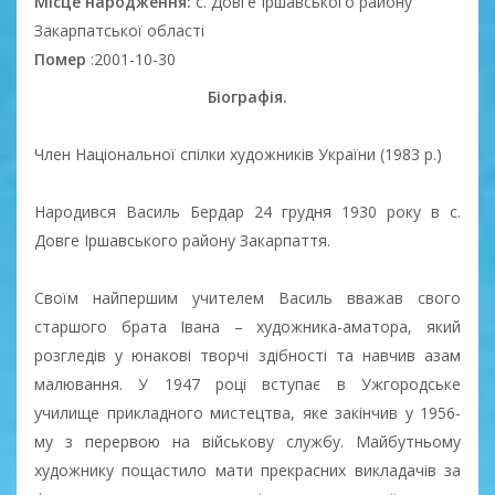
Місце народження:
с. Довге Іршавського району
Закарпатської області
Помер
:2001-10-30
Біографія.
Член Національної спілки художників України (1983 р.)
Народився Василь Бердар 24 грудня 1930 року в с.
Довге Іршавського району Закарпаття.
Своїм найпершим учителем Василь вважав свого
старшого брата Івана – художника-аматора, який
розгледів у юнакові творчі здібності та навчив азам
малювання. У 1947 році вступає в Ужгородське
училище прикладного мистецтва, яке закінчив у 1956-
му з перервою на військову службу. Майбутньому
художнику пощастило мати прекрасних викладачів за