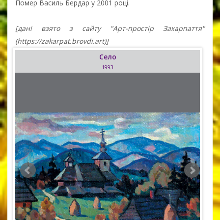
Помер Василь Бердар у 2001 році.
[дані взято з сайту "Арт-простір Закарпаття"
(https://zakarpat.brovdi.art)]
Село
1993