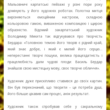
Мальовничі карпатські пейзажі у різні пори року
домінують у його художніх роботах. Полотна митця
вирізняються емоційним настроєм, складною
кольоровою гамою, виваженою композицією і щирою
образністю. Відомий закарпатський художник
Володимир Микита так відгукувався про творчість
Бердара: «Головною темою його творів є рідний край,
який знає добре, і який є милий його серцю…
неперестанні творчі пошуки, велика працездатність і
працелюбність дали чудові плоди: Василь Бердар
знайшов свою мистецьку мову, своє творче обличчя».
Художник дуже прискіпливо ставився до своїх картин.
Він був переконаний, що творити – це потреба душі,
його більше цікавив сам процес, аніж результат.
Художник також спробував себе у сакральному