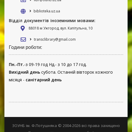
biblioteka.uz.ua
Відділ документів іноземними мовами:
88018 м Ужгород, вул. Капітульна, 10
transclibrary@gmail.com
Години роботи:
Пн.-Пт.
-з 09-19 год Нд.- з 10 до 17 год.
Вихідний день
субота. Останній вівторок кожного
місяця -
санітарний день
ЗОУНБ ім. Ф.Потушняка © 2004-2026 всі права захищено