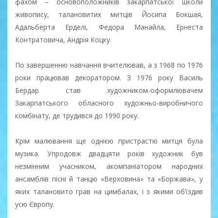
фахом – основоположників закарпатської школи
живопису, талановитих митців Йосипа Бокшая,
Адальберта Ерделі, Федора Манайла, Ернеста
Контратовича, Андрія Коцку.
По завершенню навчання вчителював, а з 1968 по 1976
роки працював декоратором. З 1976 року Василь
Бердар став художником-оформлювачем
Закарпатського обласного художньо-виробничого
комбінату, де трудився до 1990 року.
Крім малювання ще однією пристрастю митця була
музика. Упродовж двадцяти років художник був
незмінним учасником, акомпаніатором народних
ансамблів пісні й танцю «Верховина» та «Боржава», у
яких талановито грав на цимбалах, і з якими об’їздив
усю Європу.