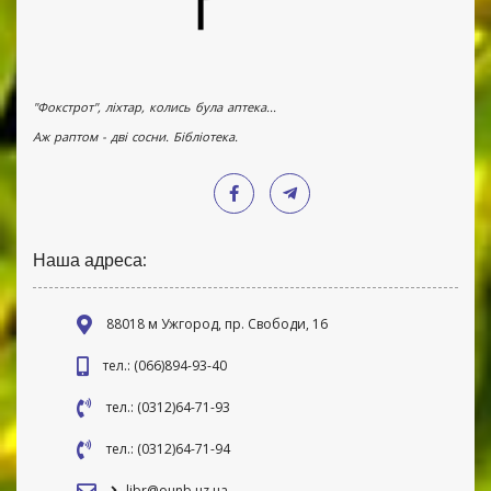
"Фокстрот", ліхтар, колись була аптека...
Аж раптом - дві сосни. Бібліотека.
Наша адреса:
88018 м Ужгород, пр. Свободи, 16
тел.: (066)894-93-40
тел.: (0312)64-71-93
тел.: (0312)64-71-94
libr@ounb.uz.ua