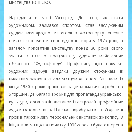
мистецтва ЮНЕСКО.
Народився в місті Ужгород. До того, як стати
художником, займався спортом, став заслуженим
суддею міжнародної категорії з мотоспорту. Уперше
почав експонувати свої художні твори у 1975 році, а
загалом присвятив мистецтву понад 30 років свого
життя. З 1978 р. працював у художніх майстернях
обласного "Художфонду". Професійну підготовку як
художник здобув завдяки дружнім стосункам із
видатним закарпатським митцем Антоном Кашшаєм. Із
кінця 1980-х років працював на дипломатичній роботі в
Угорщині, де багато зробив для пропаганди української
культури, організації виставок і гастролей професійних
художніх колективів. Під час перебування в Угорщині
провів також низку персональних виставок живопису. З
ініціативи митця на початку 1990-х років була створена