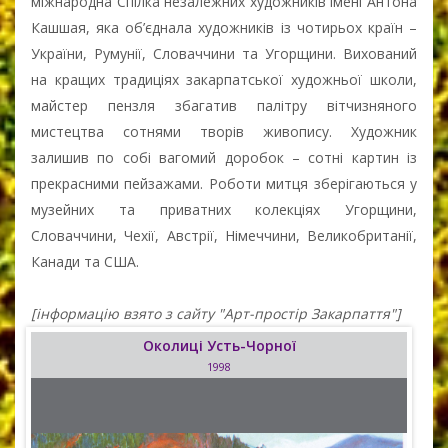
міжнародна Спілка незалежних художників імені Антона
Кашшая, яка об’єднала художників із чотирьох країн –
України, Румунії, Словаччини та Угорщини. Вихований
на кращих традиціях закарпатської художньої школи,
майстер пензля збагатив палітру вітчизняного
мистецтва сотнями творів живопису. Художник
залишив по собі вагомий доробок – сотні картин із
прекрасними пейзажами. Роботи митця зберігаються у
музейних та приватних колекціях Угорщини,
Словаччини, Чехії, Австрії, Німеччини, Великобританії,
Канади та США.
[інформацію взято з сайту "Арт-простір Закарпаття"]
Околиці Усть-Чорної
1998