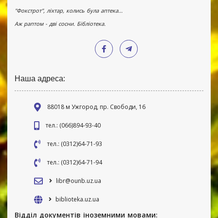
"Фокстрот", ліхтар, колись була аптека...
Аж раптом - дві сосни. Бібліотека.
Наша адреса:
88018 м Ужгород, пр. Свободи, 16
тел.: (066)894-93-40
тел.: (0312)64-71-93
тел.: (0312)64-71-94
libr@ounb.uz.ua
biblioteka.uz.ua
Відділ документів іноземними мовами: