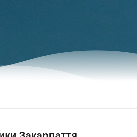
ики Закарпаття