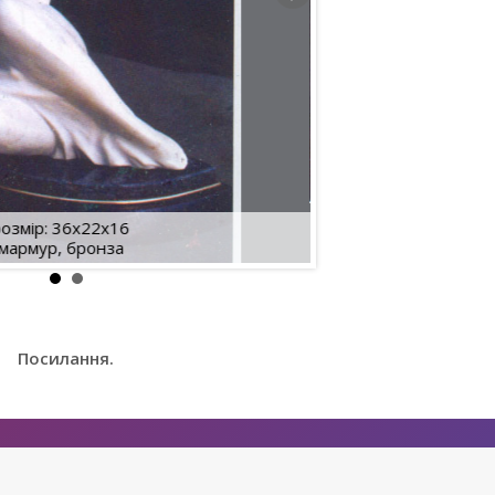
розмір: 36х22х16
мармур, бронза
м
Посилання.