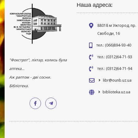
Наша адреса:
88018 м Ужгород, пр.
Свободи, 16
тел.: (066)894-93-40
тел.: (0312)64-71-93
"Фокстрот", ліхтар, колись була
аптека...
тел.: (0312)64-71-94
Аж раптом - дві сосни.
libr@ounb.uz.ua
Бібліотека.
biblioteka.uz.ua