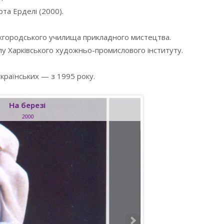
та Ерделі (2000).
Ужгородського училища прикладного мистецтва.
лу Харківського художньо-промислового інституту.
українських — з 1995 року.
На березі
2000