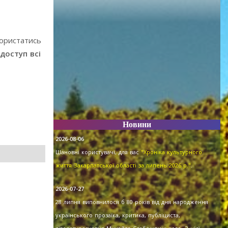
користатись
доступ всі
Новини
2026-08-06
Шановні користувачі, для вас
"Хроніка культурного
життя Закарпатської області за липень 2026 р."
.
2026-07-27
28 липня виповнилося б 80 років від дня народження
українського прозаїка, критика, публіциста,