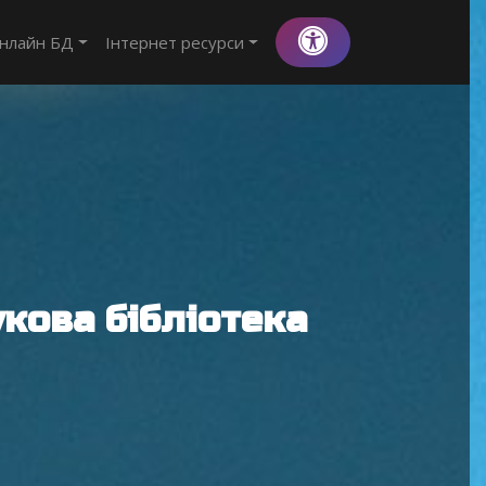
нлайн БД
Інтернет ресурси
кова бібліотека