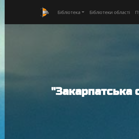
Бібліотека
Бібліотеки області
П
"Закарпатська 