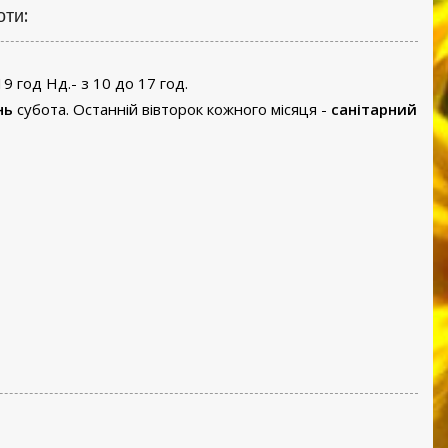
оти:
19 год Нд.- з 10 до 17 год.
нь
субота. Останній вівторок кожного місяця -
санітарний