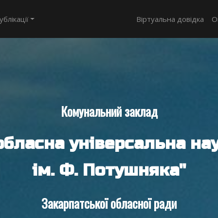
ублікації
Віртуальна довідка
О
Комунальний заклад
обласна універсальна нау
ім. Ф. Потушняка"
Закарпатської обласної ради