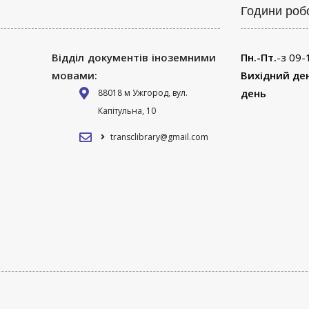
Години роб
Відділ документів іноземними
Пн.-Пт.
-з 09-
мовами:
Вихідний де
день
88018 м Ужгород, вул.
Капітульна, 10
transclibrary@gmail.com