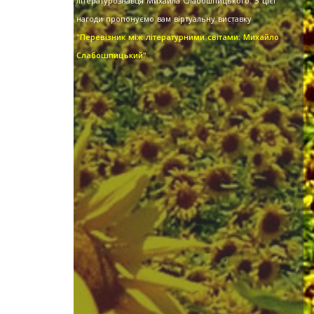
літературознавця Михайла Слабошпицького. З цієї
нагоди пропонуємо вам віртуальну виставку
"Перевізник між літературними світами: Михайло
Слабошпицький".
Сон
2003