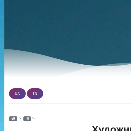
UA
EN
>
>
Художн