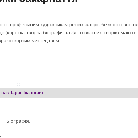
ість професійним художникам різних жанрів безкоштовно с
ї (коротка творча біографія та фото власних творів)
мають 
образотворчим мистецтвом.
снак Тарас Іванович
Біографія.
.