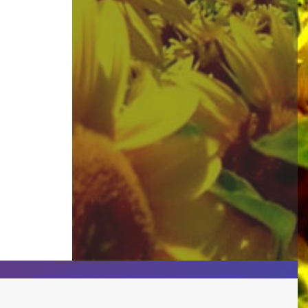
розмір: 52х37х16
армур, граніт, мідь