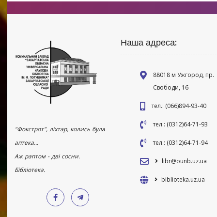
Наша адреса:
88018 м Ужгород, пр.
Свободи, 16
тел.: (066)894-93-40
тел.: (0312)64-71-93
"Фокстрот", ліхтар, колись була
аптека...
тел.: (0312)64-71-94
Аж раптом - дві сосни.
libr@ounb.uz.ua
Бібліотека.
biblioteka.uz.ua