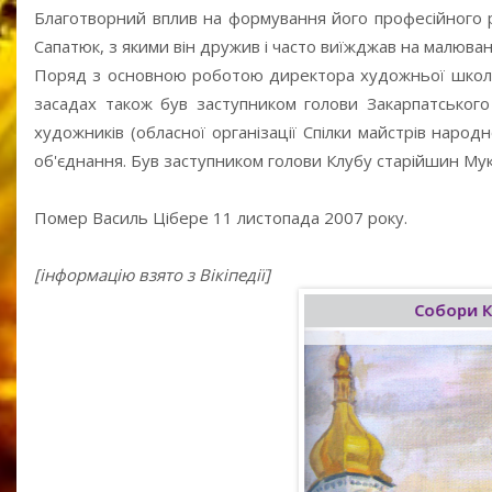
Благотворний вплив на формування його професійного 
Сапатюк, з якими він дружив і часто виїжджав на малюва
Поряд з основною роботою директора художньої школи, 
засадах також був заступником голови Закарпатського
художників (обласної організації Спілки майстрів наро
об'єднання. Був заступником голови Клубу старійшин Мук
Помер Василь Цібере 11 листопада 2007 року.
[інформацію взято з Вікіпедії]
Рання весна
Собори К
2003