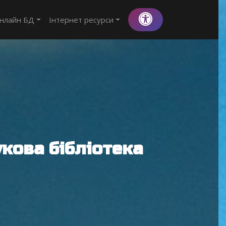
нлайн БД
Інтернет ресурси
кова бібліотека