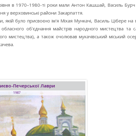
рівня в 1970–1980-ті роки мали Антон Кашшай, Василь Бурч
ння у верховинські райони Закарпаття.
якій було присвоєно ім'я Міхая Мункачі, Василь Цібере на
 обласного об'єднання майстрів народного мистецтва та с
дного мистецтва), а також очолював мукачівський міський ос
ачева.
иєво-Печерської Лаври
1987