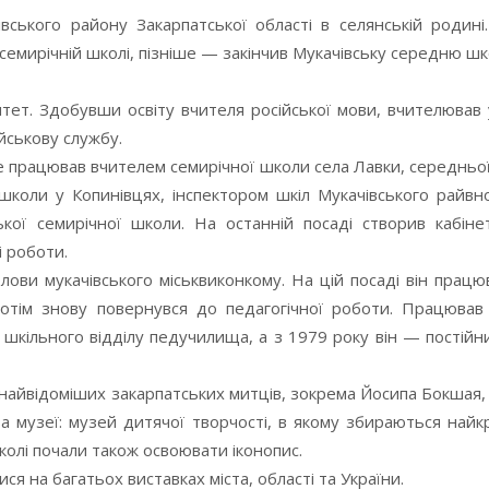
ського району Закарпатської області в селянській родині
семирічній школі, пізніше — закінчив Мукачівську середню шк
тет. Здобувши освіту вчителя російської мови, вчителював 
ійськову службу.
ре працював вчителем семирічної школи села Лавки, середньо
школи у Копинівцях, інспектором шкіл Мукачівського райвно
ої семирічної школи. На останній посаді створив кабіне
 роботи.
лови мукачівського міськвиконкому. На цій посаді він прац
Потім знову повернувся до педагогічної роботи. Працював
 шкільного відділу педучилища, а з 1979 року він — постій
в найвідоміших закарпатських митців, зокрема Йосипа Бокшая
два музеї: музей дитячої творчості, в якому збираються най
школі почали також освоювати іконопис.
 на багатьох виставках міста, області та України.