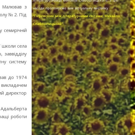
літературознавця Михайла Слабошпицького. З цієї
. Малював з
нагоди пропонуємо вам віртуальну виставку
олу № 2. Під
"Перевізник між літературними світами: Михайло
Слабошпицький".
у семирічній
ї школи села
, заввідділу
тну систему
ював до 1974
 викладачем
ний директор
, Адальберта
кращі роботи