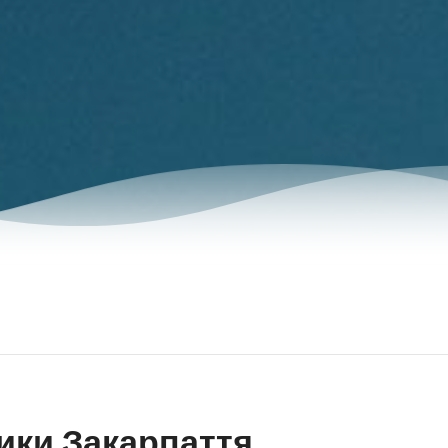
ики Закарпаття