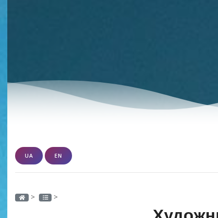
UA
EN
>
>
Художн