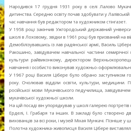
Народився 17 грудня 1931 року в селі Лалово Мукачів
дитинства. Середню освіту почав здобувати у Лалівській 
час навчання був редактором та художником стінгазет.
У 1958 році закінчив Ужгородський державний універси
школі в Лоховому, звідки в 1961 році був призваний на в
Демобілізувавшись із лав радянської армії, Василь Цібе
Ракошино, завідувачем навчальної частини семирічної 
культури райвиконкому, директором Верхньокоропецьк
навчання і особисто виконував художньо-оформлювальні
У 1967 році Василя Цібере було обрано заступником го
року. Очолював відділи освіти, культури, медицини. 
російської мови Мукачівського педучилища, завідувачем
мукачівської художньої школи.
На цій посаді він упорядкував у школі галерею портреті
Ерделі, І. Грабаря та інших. В закладі було створено 
вихованців за всі роки, і музей Міхая Мункачі. Пізніше у 
Полотна художника-живописця Василя Цібере виставлялися