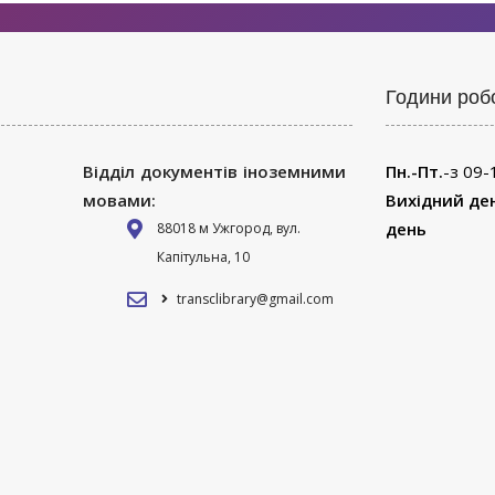
Години роб
Відділ документів іноземними
Пн.-Пт.
-з 09-
мовами:
Вихідний де
день
88018 м Ужгород, вул.
Капітульна, 10
transclibrary@gmail.com