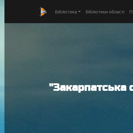
Бібліотека
Бібліотеки області
П
"Закарпатська 