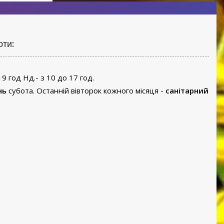
оти:
19 год Нд.- з 10 до 17 год.
нь
субота. Останній вівторок кожного місяця -
санітарний