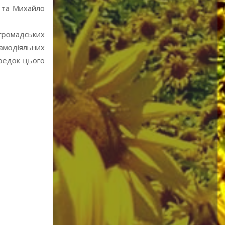
 та Михайло
 громадських
амодіяльних
ередок цього
Берегиня
2006