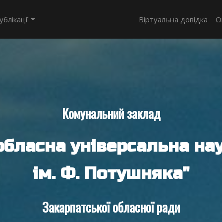
ублікації
Віртуальна довідка
О
Комунальний заклад
обласна універсальна нау
ім. Ф. Потушняка"
Закарпатської обласної ради