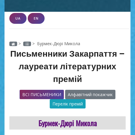
UA
EN
>
> Бурмек-Дюрі Микола
Письменники Закарпаття –
лауреати літературних
премій
ВСІ ПИСЬМЕНИКИ
Алфавітний покажчик
Перелік премій
Бурмек-Дюрі Микола