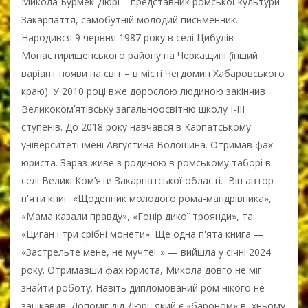
Микола Бурмек-Дюрі – представник ромської культури
Закарпаття, самобутній молодий письменник.
Народився 9 червня 1987 року в селі Цибулів
Монастирищенського району на Черкащині (інший
варіант появи на світ – в місті Чегдомин Хабаровського
краю). У 2010 році вже дорослою людиною закінчив
Великокомʼятівську загальноосвітню школу І-ІІІ
ступенів. До 2018 року навчався в Карпатському
університеті імені Августина Волошина. Отримав фах
юриста. Зараз живе з родиною в ромському таборі в
селі Великі Ком’яти Закарпатської області. Він автор
п'яти книг: «Щоденник молодого рома-мандрівника»,
«Мама казали правду», «Гонір дикої троянди», та
«Циган і три срібні монети». Ще одна п'ята книга —
«Застрельте мене, не мучте!..» — вийшла у січні 2024
року. Отримавши фах юриста, Микола довго не міг
знайти роботу. Навіть дипломований ром нікого не
зацікавив. Допоміг дід Дюрі, який є «бароном» в їхньому