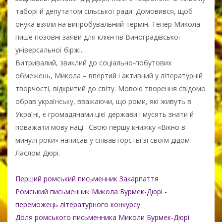
таборі й депутатом сільської ради. Домовився, щоб
онука взяли на випробувальний термін. Тепер Микола
пише позовні заяви для клієнтів Виноградівської
універсальної біржі.
Витривалий, звиклий до соціально-побутових
обмежень, Микола – впертий і активний у літературній
творчості, відкритий до світу. Мовою творення свідомо
обрав українську, вважаючи, що роми, які живуть в
Україні, є громадянами цієї держави і мусять знати й
поважати мову нації. Cвою першу книжку «Вікно в
минулі роки» написав у співавторстві зі своїм дідом –
Ласлом Дюрі.
Перший ромський письменник Закарпаття
Ромський письменник Микола Бурмек-Дюрі -
переможець літературного конкурсу
Доля ромського письменника Миколи Бурмек-Дюрі