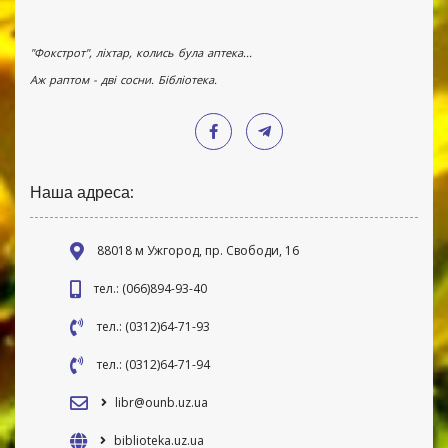
"Фокстрот", ліхтар, колись була аптека...
Аж раптом - дві сосни. Бібліотека.
Наша адреса:
88018 м Ужгород, пр. Свободи, 16
тел.: (066)894-93-40
тел.: (0312)64-71-93
тел.: (0312)64-71-94
libr@ounb.uz.ua
biblioteka.uz.ua