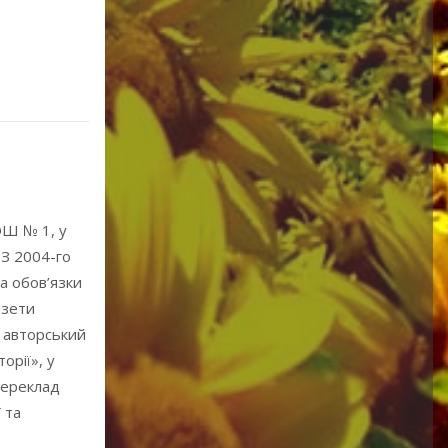
ЗОШ № 1, у
 З 2004-го
а обов’язки
азети
а авторський
орії», у
переклад
 та