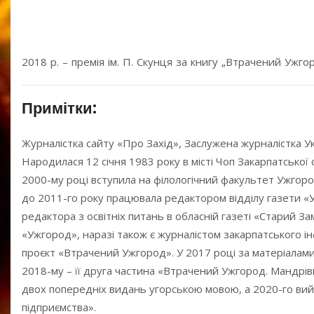
2018 р. – премія ім. П. Скунця за книгу „Втрачений Ужго
Примітки:
Журналістка сайту «Про Захід», Заслужена журналістка У
Народилася 12 січня 1983 року в місті Чоп Закарпатської 
2000-му році вступила на філологічний факультет Ужгоро
до 2011-го року працювала редактором відділу газети «У
редактора з освітніх питань в обласній газеті «Старий З
«Ужгород», наразі також є журналістом закарпатського і
проєкт «Втрачений Ужгород». У 2017 році за матеріалами
2018-му – її друга частина «Втрачений Ужгород. Мандрів
двох попередніх видань угорською мовою, а 2020-го вий
підприємства».