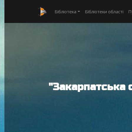
Бібліотека
Бібліотеки області
П
"Закарпатська 