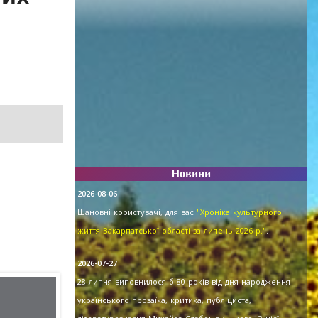
Новини
2026-08-06
Шановні користувачі, для вас
"Хроніка культурного
життя Закарпатської області за липень 2026 р."
.
2026-07-27
28 липня виповнилося б 80 років від дня народження
українського прозаїка, критика, публіциста,