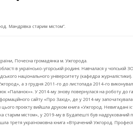
род. Мандрівка старим містом”.
країни, Почесна громадянка м. Ужгорода.
області в українсько-угорській родині. Навчалася у чопській 
дського національного університету (кафедра журналістики).
жгород», а з грудня 2011-го до листопада 2014-го виконувал
амок «Паланок»». У 2014-му знову повернулася на роботу до г
нформаційного сайту «Про Захід», де у 2014-му започаткувал
 цього проєкту вийшла друком книга «Ужгород. Невигадані іст
ка старим містом», у 2019-му в Будапешті був надрукований 
шла третя україномовна книга «Втрачений Ужгород. Професії