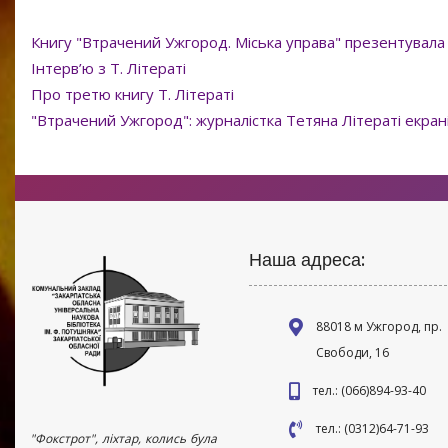
Книгу "Втрачений Ужгород. Міська управа" презентувала
Інтерв’ю з Т. Літераті
Про третю книгу Т. Літераті
"Втрачений Ужгород": журналістка Тетяна Літераті екрані
Наша адреса:
88018 м Ужгород, пр.
Свободи, 16
тел.: (066)894-93-40
тел.: (0312)64-71-93
"Фокстрот", ліхтар, колись була