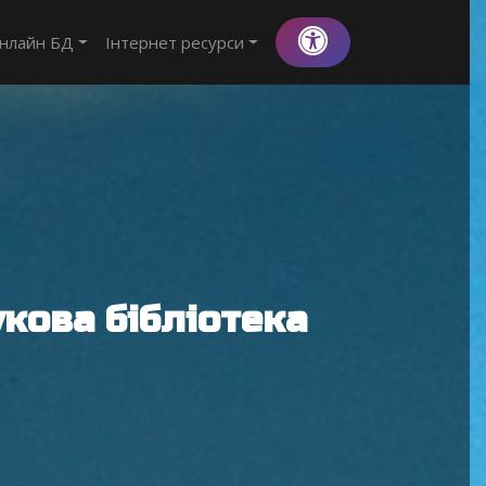
нлайн БД
Інтернет ресурси
кова бібліотека