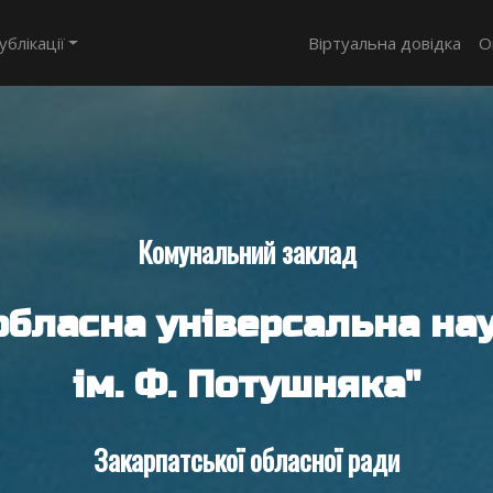
ублікації
Віртуальна довідка
О
Комунальний заклад
обласна універсальна нау
ім. Ф. Потушняка"
Закарпатської обласної ради