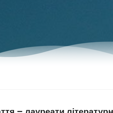
ття – лауреати літератур