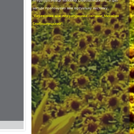
літературознавця Михайла Слабошпицького. З цієї
нагоди пропонуємо вам віртуальну виставку
"Перевізник між літературними світами: Михайло
Слабошпицький".