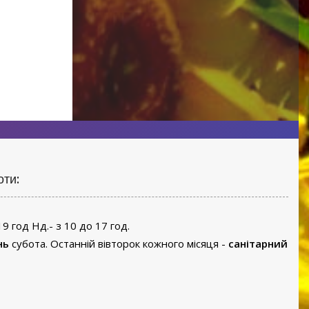
оти:
19 год Нд.- з 10 до 17 год.
нь
субота. Останній вівторок кожного місяця -
санітарний