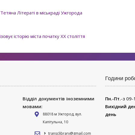
 Тетяна Літераті в міськраді Ужгорода
зовує історію міста початку XX століття
Години роб
Відділ документів іноземними
Пн.-Пт.
-з 09-
мовами:
Вихідний де
день
88018 м Ужгород, вул.
Капітульна, 10
transclibrary@gmail.com