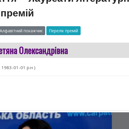
премій
Алфавітний покажчик
Перелік премій
Тетяна Олександрівна
( 1983-01-01 р.н )