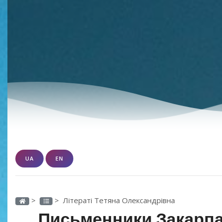
UA
EN
>
> Літераті Тетяна Олександрівна
Письменники Закарпа