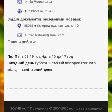
libr@ounb.uz.ua
biblioteka.uz.ua
Відділ документів іноземними мовами:
88018 м Ужгород, вул. Капітульна, 10
transclibrary@gmail.com
Години роботи:
Пн.-Пт.
-з 09-19 год Нд.- з 10 до 17 год.
Вихідний день
субота. Останній вівторок кожного
місяця -
санітарний день
ЗОУНБ ім. Ф.Потушняка © 2004-2026 всі права захищено