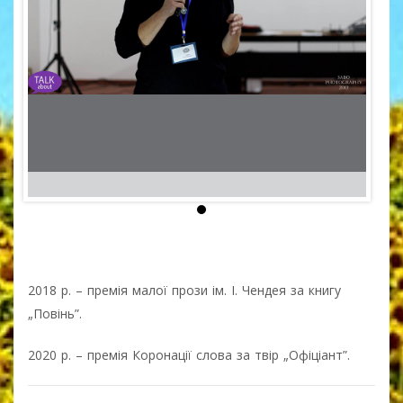
2018 р. – премія малої прози ім. І. Чендея за книгу
„Повінь”.
2020 р. – премія Коронації слова за твір „Офіціант”.