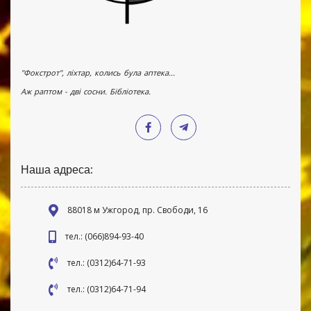
"Фокстрот", ліхтар, колись була аптека...
Аж раптом - дві сосни. Бібліотека.
Наша адреса:
88018 м Ужгород, пр. Свободи, 16
тел.: (066)894-93-40
тел.: (0312)64-71-93
тел.: (0312)64-71-94