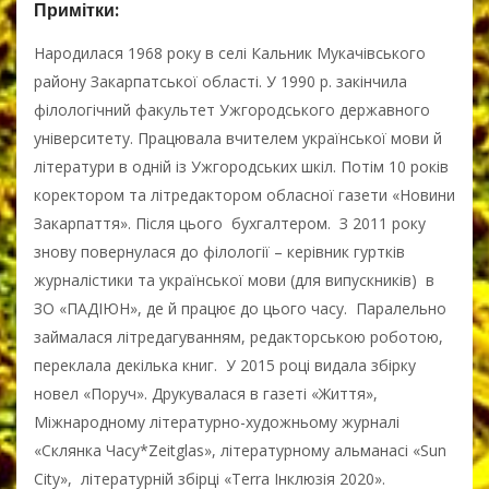
Примітки:
Народилася 1968 року в селі Кальник Мукачівського
району Закарпатської області. У 1990 р. закінчила
філологічний факультет Ужгородського державного
університету. Працювала вчителем української мови й
літератури в одній із Ужгородських шкіл. Потім 10 років
коректором та літредактором обласної газети «Новини
Закарпаття». Після цього бухгалтером. З 2011 року
знову повернулася до філології – керівник гуртків
журналістики та української мови (для випускників) в
ЗО «ПАДІЮН», де й працює до цього часу. Паралельно
займалася літредагуванням, редакторською роботою,
переклала декілька книг. У 2015 році видала збірку
новел «Поруч». Друкувалася в газеті «Життя»,
Міжнародному літературно-художньому журналі
«Склянка Часу*Zeitglas», літературному альманасі «Sun
City», літературній збірці «Terra Інклюзія 2020».