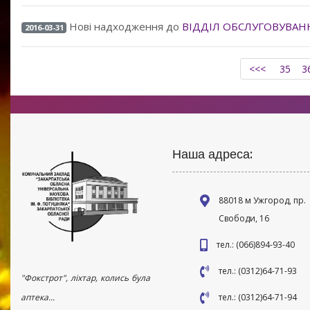
Нові надходження до
ВІДДІЛ ОБСЛУГОВУВАН
2016-03-31
<<<
35
3
Наша адреса:
88018 м Ужгород, пр.
Свободи, 16
тел.: (066)894-93-40
тел.: (0312)64-71-93
"Фокстрот", ліхтар, колись була
аптека...
тел.: (0312)64-71-94