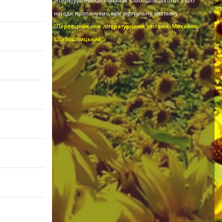
літературознавця Михайла Слабошпицького. З цієї
нагоди пропонуємо вам віртуальну виставку
"Перевізник між літературними світами: Михайло
Слабошпицький".