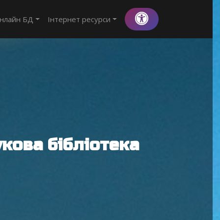
нлайн БД
Інтернет ресурси
кова бібліотека