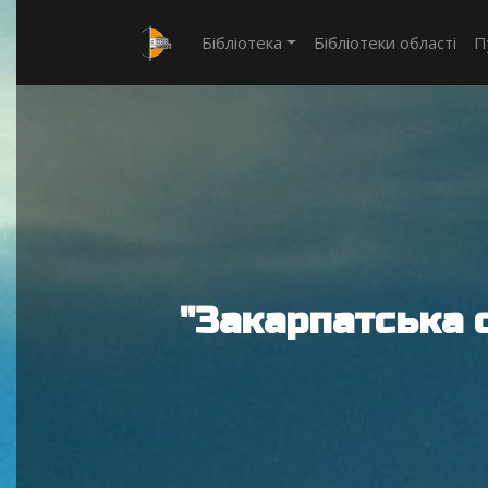
Бібліотека
Бібліотеки області
П
"Закарпатська 