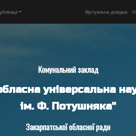
ублікації
Віртуальна довідка
О
Комунальний заклад
обласна універсальна нау
ім. Ф. Потушняка"
Закарпатської обласної ради