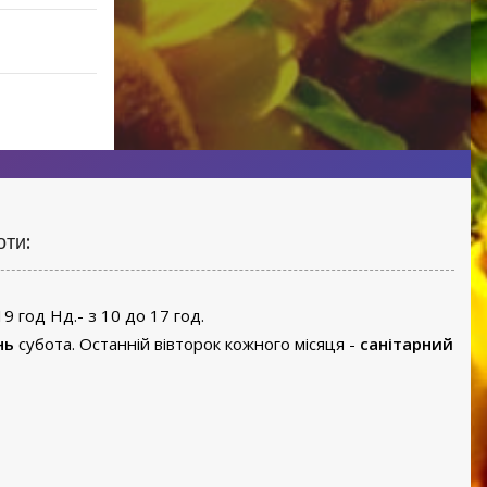
оти:
19 год Нд.- з 10 до 17 год.
нь
субота. Останній вівторок кожного місяця -
санітарний