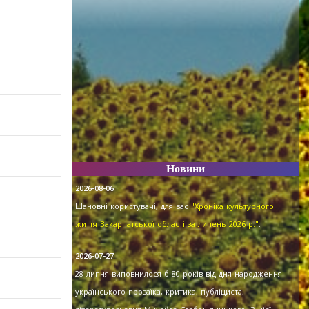
Новини
2026-08-06
Шановні користувачі, для вас
"Хроніка культурного
життя Закарпатської області за липень 2026 р."
.
2026-07-27
28 липня виповнилося б 80 років від дня народження
українського прозаїка, критика, публіциста,