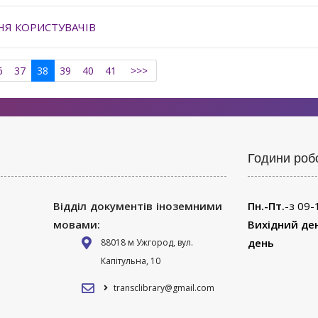
НЯ КОРИСТУВАЧІВ
6
37
38
39
40
41
>>>
Години роб
Відділ документів іноземними
Пн.-Пт.
-з 09-
мовами:
Вихідний де
день
88018 м Ужгород, вул.
Капітульна, 10
transclibrary@gmail.com