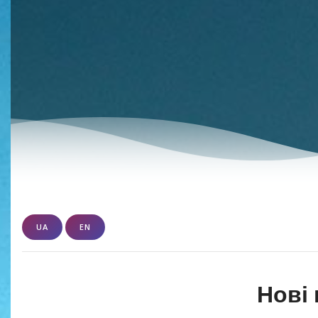
UA
EN
Нові